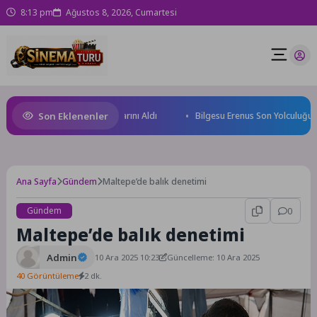
8:13 pm
Ağustos 8, 2026, Cumartesi
Son Eklenenler
eğin Yüzücüleri Sertifikalarını Aldı
Bilgesu Erenus Son Yolculuğuna 
Ana Sayfa
Gündem
Maltepe’de balık denetimi
Gündem
0
Maltepe’de balık denetimi
Admin
10 Ara 2025 10:23
Güncelleme: 10 Ara 2025
40 Görüntüleme
2 dk.