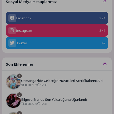
Sosyal Medya Hesaplarımız
Facebook
321
Instagram
341
Twitter
49
Son Eklenenler
1
Osmangazi’de Geleceğin Yüzücüleri Sertifikalarını Aldı
08.08.2026
17:35
2
Bilgesu Erenus Son Yolculuğuna Uğurlandı
08.08.2026
17:35
3