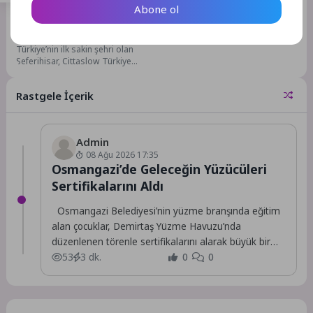
Abone ol
4 Ay Önce
37
Cittaslow Türkiye Ağı
Seferihisar’da toplandı: 30
Türkiye’nin ilk sakin şehri olan
belediyeden yoğun ilgi
Seferihisar, Cittaslow Türkiye
Ulusal Ağ Toplantısı’na ev
sahipliği yapıyor. Sığacık’ta...
Rastgele İçerik
Admin
08 Ağu 2026 17:35
Osmangazi’de Geleceğin Yüzücüleri
Sertifikalarını Aldı
Osmangazi Belediyesi’nin yüzme branşında eğitim
alan çocuklar, Demirtaş Yüzme Havuzu’nda
düzenlenen törenle sertifikalarını alarak büyük bir
mutluluk yaşadı.
53
3 dk.
0
0