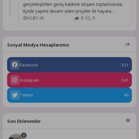
gerçekleştirilen geniş katılımlı istişare toplantısında;
ilçede yapımı devam eden projeler ile hayata
geçirilmesi planlanan yeni yatırımlar,...
60
3 dk.
0
0
Sosyal Medya Hesaplarımız
Facebook
321
Instagram
341
Twitter
49
Son Eklenenler
1