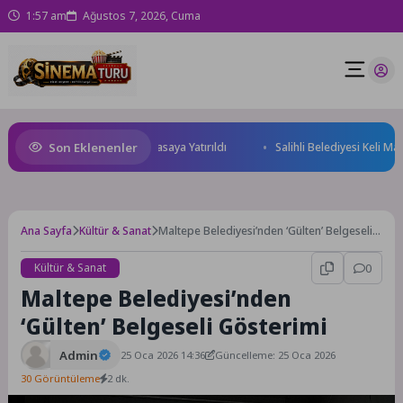
1:57 am
Ağustos 7, 2026, Cuma
Son Eklenenler
ği ve Yatırım Potansiyeli Masaya Yatırıldı
Salihli Belediyesi Keli Maha
Ana Sayfa
Kültür & Sanat
Maltepe Belediyesi’nden ‘Gülten’ Belgeseli
Gösterimi
Kültür & Sanat
0
Maltepe Belediyesi’nden
‘Gülten’ Belgeseli Gösterimi
Admin
25 Oca 2026 14:36
Güncelleme: 25 Oca 2026
30 Görüntüleme
2 dk.