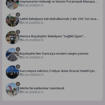
Haymana’nın Geleceği ve Yatırım Potansiyeli Masaya
Yatırıldı
06.08.2026
20:25
2
Salihli Belediyesi Keli Mahallesi’nde 2 Bin 250 Ton Sıcak
Asfalt Çalışmasını Tamamladı
06.08.2026
20:25
3
Manisa Büyükşehir Belediyesi “Sağlıklı İşyeri”
Sertifikasını Aldı
06.08.2026
20:25
4
Büyükşehir’den Darıca’ya modern ulaşım yatırımı
06.08.2026
20:25
5
Kuru meyve sektörü 2 milyar dolar ihracat hedefi için
Ankara’dan destek istedi
06.08.2026
20:15
6
Nilüfer’de kaldırımlar temizlendi
06.08.2026
20:15