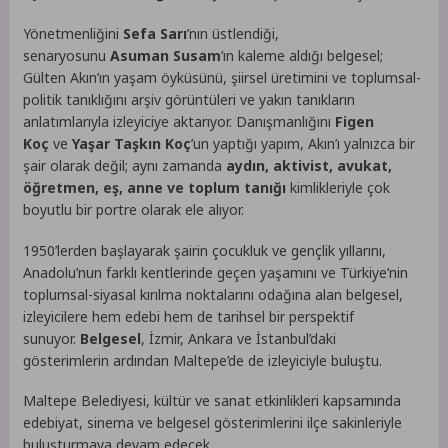
Yönetmenliğini
Sefa Sarı
’nın üstlendiği,
senaryosunu
Asuman Susam
’ın kaleme aldığı belgesel;
Gülten Akın’ın yaşam öyküsünü, şiirsel üretimini ve toplumsal-
politik tanıklığını arşiv görüntüleri ve yakın tanıkların
anlatımlarıyla izleyiciye aktarıyor. Danışmanlığını
Figen
Koç
ve
Yaşar Taşkın Koç
’un yaptığı yapım, Akın’ı yalnızca bir
şair olarak değil; aynı zamanda
aydın, aktivist, avukat,
öğretmen, eş, anne ve toplum tanığı
kimlikleriyle çok
boyutlu bir portre olarak ele alıyor.
1950’lerden başlayarak şairin çocukluk ve gençlik yıllarını,
Anadolu’nun farklı kentlerinde geçen yaşamını ve Türkiye’nin
toplumsal-siyasal kırılma noktalarını odağına alan belgesel,
izleyicilere hem edebi hem de tarihsel bir perspektif
sunuyor.
Belgesel
, İzmir, Ankara ve İstanbul’daki
gösterimlerin ardından Maltepe’de de izleyiciyle buluştu.
Maltepe Belediyesi, kültür ve sanat etkinlikleri kapsamında
edebiyat, sinema ve belgesel gösterimlerini ilçe sakinleriyle
buluşturmaya devam edecek.