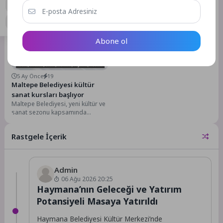
Ahmed Adnan Saygun Sanat
genelinde gerçekleştirilen kültür
Merkezi’nde sahne alan İzmir Oda
ve sanat etkinlikleri hız kesmeden
Orkestrası, dünyaca ünlü...
devam ediyor.Aydın Büyükşehir
Belediyesi...
Abone ol
Kültür & Sanat
5 Ay Önce
19
Maltepe Belediyesi kültür
sanat kursları başlıyor
Maltepe Belediyesi, yeni kültür ve
sanat sezonu kapsamında
düzenleyeceği kurslar için ön kayıt
sürecini başlattı....
Rastgele İçerik
Admin
06 Ağu 2026 20:25
Haymana’nın Geleceği ve Yatırım
Potansiyeli Masaya Yatırıldı
Haymana Belediyesi Kültür Merkezi’nde