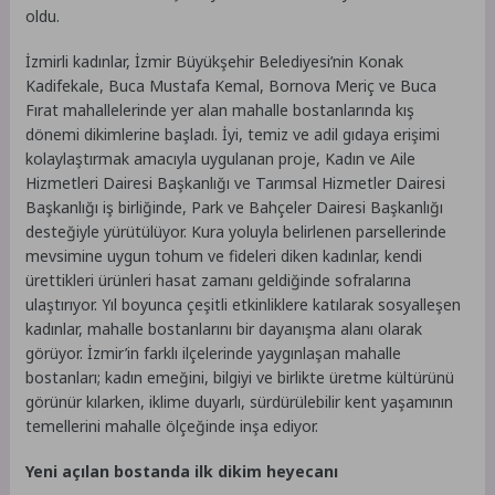
oldu.
İzmirli kadınlar, İzmir Büyükşehir Belediyesi’nin Konak
Kadifekale, Buca Mustafa Kemal, Bornova Meriç ve Buca
Fırat mahallelerinde yer alan mahalle bostanlarında kış
dönemi dikimlerine başladı. İyi, temiz ve adil gıdaya erişimi
kolaylaştırmak amacıyla uygulanan proje, Kadın ve Aile
Hizmetleri Dairesi Başkanlığı ve Tarımsal Hizmetler Dairesi
Başkanlığı iş birliğinde, Park ve Bahçeler Dairesi Başkanlığı
desteğiyle yürütülüyor. Kura yoluyla belirlenen parsellerinde
mevsimine uygun tohum ve fideleri diken kadınlar, kendi
ürettikleri ürünleri hasat zamanı geldiğinde sofralarına
ulaştırıyor. Yıl boyunca çeşitli etkinliklere katılarak sosyalleşen
kadınlar, mahalle bostanlarını bir dayanışma alanı olarak
görüyor. İzmir’in farklı ilçelerinde yaygınlaşan mahalle
bostanları; kadın emeğini, bilgiyi ve birlikte üretme kültürünü
görünür kılarken, iklime duyarlı, sürdürülebilir kent yaşamının
temellerini mahalle ölçeğinde inşa ediyor.
Yeni açılan bostanda ilk dikim heyecanı