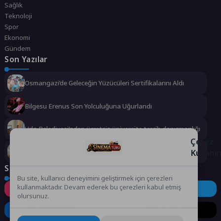
Sağlık
Teknoloji
Spor
Ekonomi
Gündem
Son Yazılar
Osmangazi’de Geleceğin Yüzücüleri Sertifikalarını Aldı
Bilgesu Erenus Son Yolculuğuna Uğurlandı
Urla Belediyesi’nden ücretsiz üniversite tercih danışmanlığı
Çerez
Kullanı
2 milyona yakın aday bu testi çözdü…
Sosyal Medya
Bu site, kullanıcı deneyimini geliştirmek için çerezleri
kullanmaktadır. Devam ederek bu çerezleri kabul etmiş
Instagram
Facebook
Twitter
olursunuz.
LinkedIn
YouTube
TikTok