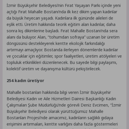
İzmir Büyükşehir Belediyesi’nin Fırat Yaşayan Parkı içinde yeni
açtığı Fırat Mahalle Bostanı’nda ilk kez dikim yapan kadınlar
da büyük heyecan yaşadı. Kadınlara ilk gününde aileleri de
eşlik etti. Üretim hakkında teorik eğitim alan kadınlar, daha
sonra kış dikimlerine başladı. Fırat Mahalle Bostanı’nda sera
alanı da buluyor. Alan, “tohumdan sofraya” uzanan bir üretim
döngüsünü destekleyerek kentte ekolojik farkındalığı
artırmayı amaçlıyor. Bostanda ilerleyen dönemlerde kadınlar
ve çocuklar için eğitimler, spor faaliyetleri, üretim atölyeleri ve
topluluk etkinlikleri düzenlenecek. Bu sayede bilgi paylaşımı,
kolektif üretim ve dayanışma kültürü pekiştirilecek.
254 kadın üretiyor
Mahalle bostanları hakkında bilgi veren İzmir Büyükşehir
Belediyesi Kadın ve Aile Hizmetleri Dairesi Başkanlığı Kadın
Çalışmaları Şube Müdürlüğü’nde görevli Deniz Evcimen, “İzmir
Büyükşehir Belediyesi olarak yürüttüğümüz Mahalle
Bostanları Projesi’nde amacımız, kadınların sağlıklı gıdaya
erişimini artırmaları, kentte varlığını daha fazla göstermeleri