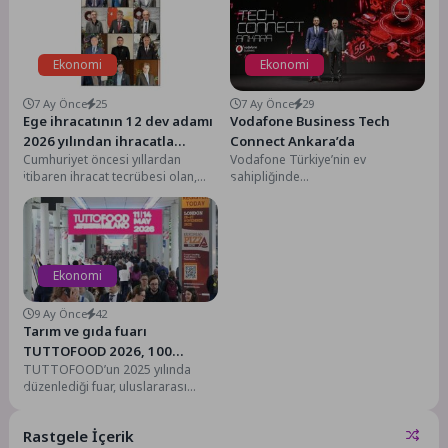
Ekonomi
Ekonomi
7 Ay Önce
25
7 Ay Önce
29
Ege ihracatının 12 dev adamı
Vodafone Business Tech
2026 yılından ihracatla
Connect Ankara’da
Cumhuriyet öncesi yıllardan
Vodafone Türkiye’nin ev
büyüme diledi
itibaren ihracat tecrübesi olan,
sahipliğinde
Türkiye’ye ihracatı öğreten Egeli
düzenlenen Vodafone Business
ihracatçılar 2026 yılından
Tech Connect Ankara, kamu ve
ihracatla...
özel sektör temsilcilerini “5G
Çağı”...
Ekonomi
9 Ay Önce
42
Tarım ve gıda fuarı
TUTTOFOOD 2026, 100
TUTTOFOOD’un 2025 yılında
Binden Fazla Ziyaretçiyi
düzenlediği fuar, uluslararası
Milano’da Ağırlamaya
ticaret ajansları ve profesyonel
Hazırlanıyor
ziyaretçilerin yoğun ilgisiyle
Rastgele İçerik
Avrupa takvimindeki...