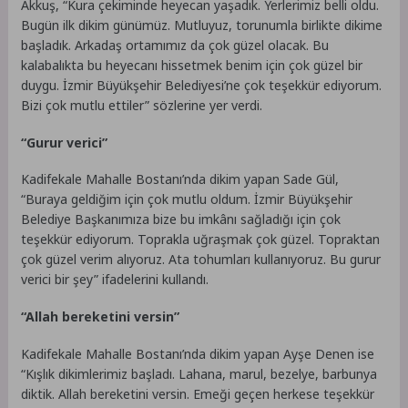
Akkuş, “Kura çekiminde heyecan yaşadık. Yerlerimiz belli oldu.
Bugün ilk dikim günümüz. Mutluyuz, torunumla birlikte dikime
başladık. Arkadaş ortamımız da çok güzel olacak. Bu
kalabalıkta bu heyecanı hissetmek benim için çok güzel bir
duygu. İzmir Büyükşehir Belediyesi’ne çok teşekkür ediyorum.
Bizi çok mutlu ettiler” sözlerine yer verdi.
“Gurur verici”
Kadifekale Mahalle Bostanı’nda dikim yapan Sade Gül,
“Buraya geldiğim için çok mutlu oldum. İzmir Büyükşehir
Belediye Başkanımıza bize bu imkânı sağladığı için çok
teşekkür ediyorum. Toprakla uğraşmak çok güzel. Topraktan
çok güzel verim alıyoruz. Ata tohumları kullanıyoruz. Bu gurur
verici bir şey” ifadelerini kullandı.
“Allah bereketini versin”
Kadifekale Mahalle Bostanı’nda dikim yapan Ayşe Denen ise
“Kışlık dikimlerimiz başladı. Lahana, marul, bezelye, barbunya
diktik. Allah bereketini versin. Emeği geçen herkese teşekkür