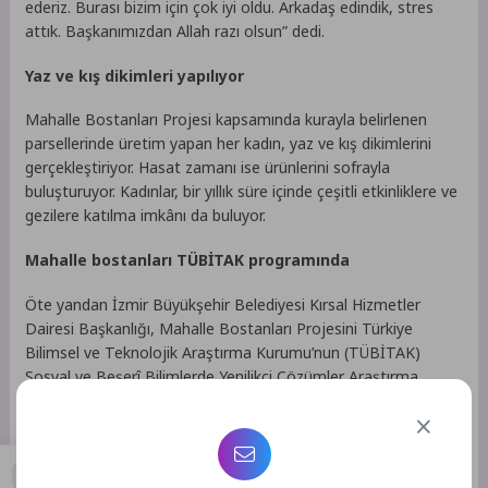
ederiz. Burası bizim için çok iyi oldu. Arkadaş edindik, stres
attık. Başkanımızdan Allah razı olsun” dedi.
Yaz ve kış dikimleri yapılıyor
Mahalle Bostanları Projesi kapsamında kurayla belirlenen
parsellerinde üretim yapan her kadın, yaz ve kış dikimlerini
gerçekleştiriyor. Hasat zamanı ise ürünlerini sofrayla
buluşturuyor. Kadınlar, bir yıllık süre içinde çeşitli etkinliklere ve
gezilere katılma imkânı da buluyor.
Mahalle bostanları TÜBİTAK programında
Öte yandan İzmir Büyükşehir Belediyesi Kırsal Hizmetler
Dairesi Başkanlığı, Mahalle Bostanları Projesini Türkiye
Bilimsel ve Teknolojik Araştırma Kurumu’nun (TÜBİTAK)
Sosyal ve Beşerî Bilimlerde Yenilikçi Çözümler Araştırma
Projeleri Destek Programı’na dahil etti. Sosyo-ekonomik,
mekânsal ve çevresel sürdürülebilirliğini analiz etmek için
yürütülecek çalışma kapsamında, Kadifekale Mahalle Bostanı
örnekleminde sosyal yaşam döngüsü analizi (SYDA) ve