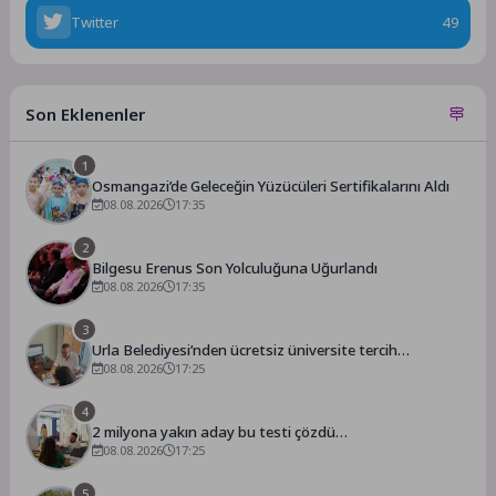
Twitter
49
Son Eklenenler
1
Osmangazi’de Geleceğin Yüzücüleri Sertifikalarını Aldı
08.08.2026
17:35
2
Bilgesu Erenus Son Yolculuğuna Uğurlandı
08.08.2026
17:35
3
Urla Belediyesi’nden ücretsiz üniversite tercih
danışmanlığı
08.08.2026
17:25
4
2 milyona yakın aday bu testi çözdü…
08.08.2026
17:25
5