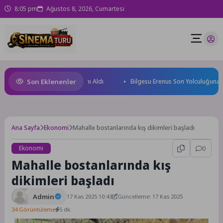
8:05 pm
Ağustos 8, 2026, Cumartesi
Son Eklenenler
 Yüzücüleri Sertifikalarını Aldı
Bilgesu Erenus Son Yolculuğuna Uğur
Ana Sayfa
Ekonomi
Mahalle bostanlarında kış dikimleri başladı
Ekonomi
0
Mahalle bostanlarında kış
dikimleri başladı
Admin
17 Kas 2025 10:43
Güncelleme: 17 Kas 2025
34 Görüntüleme
5 dk.