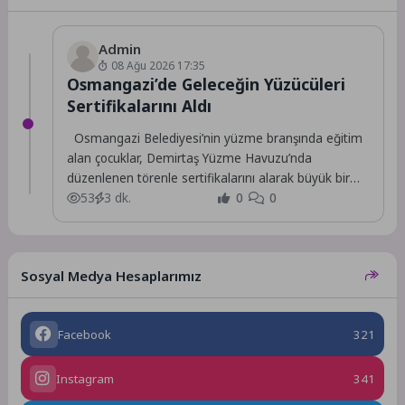
Admin
08 Ağu 2026 17:35
Osmangazi’de Geleceğin Yüzücüleri
Sertifikalarını Aldı
Osmangazi Belediyesi’nin yüzme branşında eğitim
alan çocuklar, Demirtaş Yüzme Havuzu’nda
düzenlenen törenle sertifikalarını alarak büyük bir
mutluluk yaşadı.
53
3 dk.
0
0
Sosyal Medya Hesaplarımız
Facebook
321
Instagram
341