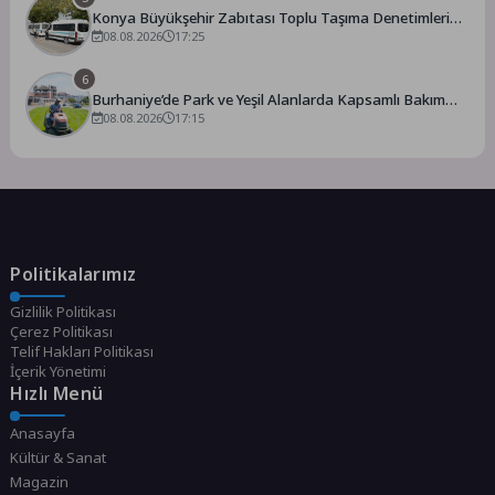
Konya Büyükşehir Zabıtası Toplu Taşıma Denetimlerini
Sürdürüyor
08.08.2026
17:25
6
Burhaniye’de Park ve Yeşil Alanlarda Kapsamlı Bakım
Çalışmaları Sürüyor
08.08.2026
17:15
Politikalarımız
Gizlilik Politikası
Çerez Politikası
Telif Hakları Politikası
İçerik Yönetimi
Hızlı Menü
Anasayfa
Kültür & Sanat
Magazin