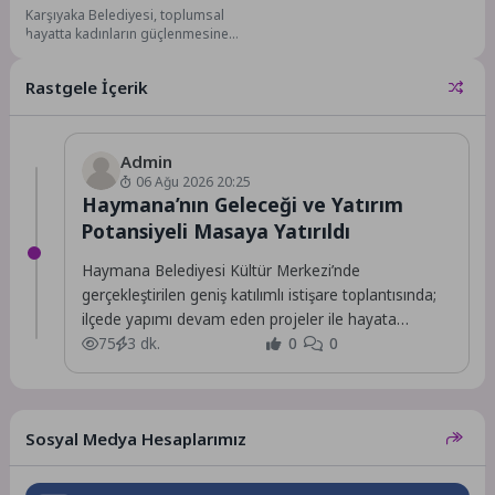
Karşıyaka Belediyesi, toplumsal
hayatta kadınların güçlenmesine
destek vermek amacıyla
düzenlediği “Kadın Gücü
Rastgele İçerik
Mahallede” buluşmalarını
yeniden...
Admin
06 Ağu 2026 20:25
Haymana’nın Geleceği ve Yatırım
Potansiyeli Masaya Yatırıldı
Haymana Belediyesi Kültür Merkezi’nde
gerçekleştirilen geniş katılımlı istişare toplantısında;
ilçede yapımı devam eden projeler ile hayata
geçirilmesi planlanan yeni yatırımlar,...
75
3 dk.
0
0
Sosyal Medya Hesaplarımız