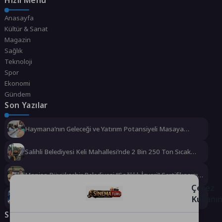
Anasayfa
Kültür & Sanat
Magazin
Sağlık
Teknoloji
Spor
Ekonomi
Gündem
Son Yazılar
Haymana’nın Geleceği ve Yatırım Potansiyeli Masaya
Yatırıldı
Salihli Belediyesi Keli Mahallesi’nde 2 Bin 250 Ton Sıcak
Asfalt Çalışmasını Tamamladı
Manisa Büyükşehir Belediyesi “Sağlıklı İşyeri” Sertifikasını
Aldı
Çerez
Büyükşehir’den Darıca’ya modern ulaşım yatırımı
Kullanı
Sosyal Medya