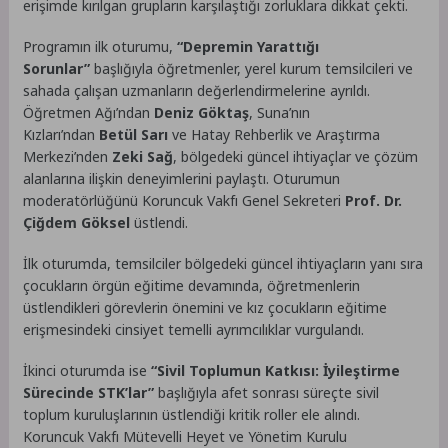
erişimde kırılgan grupların karşılaştığı zorluklara dikkat çekti.
Programın ilk oturumu,
“Depremin Yarattığı
Sorunlar”
başlığıyla öğretmenler, yerel kurum temsilcileri ve
sahada çalışan uzmanların değerlendirmelerine ayrıldı.
Öğretmen Ağı’ndan
Deniz Göktaş
, Suna’nın
Kızları’ndan
Betül Sarı
ve Hatay Rehberlik ve Araştırma
Merkezi’nden
Zeki Sağ
, bölgedeki güncel ihtiyaçlar ve çözüm
alanlarına ilişkin deneyimlerini paylaştı. Oturumun
moderatörlüğünü Koruncuk Vakfı Genel Sekreteri
Prof. Dr.
Çiğdem Göksel
üstlendi.
İlk oturumda, temsilciler bölgedeki güncel ihtiyaçların yanı sıra
çocukların örgün eğitime devamında, öğretmenlerin
üstlendikleri görevlerin önemini ve kız çocukların eğitime
erişmesindeki cinsiyet temelli ayrımcılıklar vurgulandı.
İkinci oturumda ise
“Sivil Toplumun Katkısı: İyileştirme
Sürecinde STK’lar”
başlığıyla afet sonrası süreçte sivil
toplum kuruluşlarının üstlendiği kritik roller ele alındı.
Koruncuk Vakfı Mütevelli Heyet ve Yönetim Kurulu