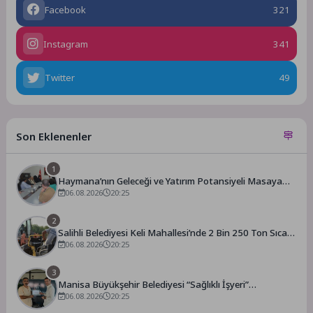
Facebook
321
Instagram
341
Twitter
49
Son Eklenenler
1
Haymana’nın Geleceği ve Yatırım Potansiyeli Masaya
Yatırıldı
06.08.2026
20:25
2
Salihli Belediyesi Keli Mahallesi’nde 2 Bin 250 Ton Sıcak
Asfalt Çalışmasını Tamamladı
06.08.2026
20:25
3
Manisa Büyükşehir Belediyesi “Sağlıklı İşyeri”
Sertifikasını Aldı
06.08.2026
20:25