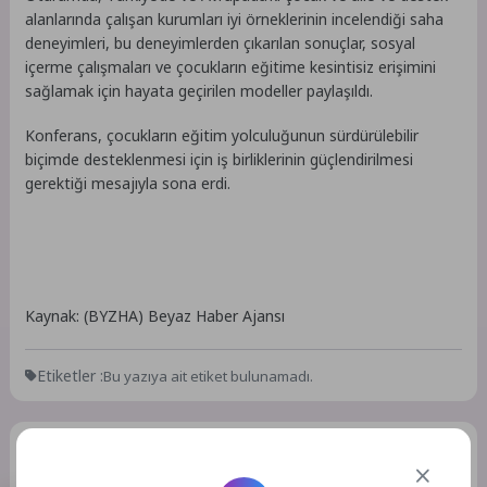
alanlarında çalışan kurumları iyi örneklerinin incelendiği saha
deneyimleri, bu deneyimlerden çıkarılan sonuçlar, sosyal
içerme çalışmaları ve çocukların eğitime kesintisiz erişimini
sağlamak için hayata geçirilen modeller paylaşıldı.
Konferans, çocukların eğitim yolculuğunun sürdürülebilir
biçimde desteklenmesi için iş birliklerinin güçlendirilmesi
gerektiği mesajıyla sona erdi.
Kaynak: (BYZHA) Beyaz Haber Ajansı
Etiketler :
Bu yazıya ait etiket bulunamadı.
Bir Yorum Yazın