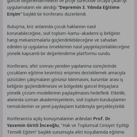
güncel değerlendirmelerin ve proje sürecinde ortaya çıkan iyi
uygulamaların ele alındığı
“Depremin 3. Yılında Eğitime
Erişim”
başlıklı bir konferans düzenlendi.
Buluşma, kriz anlarında çocuk haklarının nasıl
korunabileceğine, sivil toplum–kamu–akademi iş birliğinin
hangi mekanizmalarla güçlendirilebileceğine ve sahadan
edinilen iyi uygulama örneklerinin nasıl yaygınlaştırılabileceğine
yönelik kapsamlı bir değerlendirme platformu sundu.
Konferans; afet sonrası yeniden yapılanma süreçlerinde
çocukların eğitime kesintisiz erişimini desteklemek amacıyla
yürütülen çalışmaların görünür kılınmasını, kurumlar arası iş
birliğinin güçlendirilmesini ve bölgedeki güncel ihtiyaçlara
yönelik çözüm modellerinin paylaşılmasını hedefledi. Etkinlik;
alanında uzman akademisyenlerin, sivil toplum kuruluşlarının
temsilcilerinin ve yerel paydaşların katılımıyla gerçekleştirildi.
Konferansta açılış konuşmalarının ardından
Prof. Dr.
Yasemin Giritli İnceoğlu
, “Hak ve Toplumsal Cinsiyet Eşitliği
Temelli Eğitim” başlıklı sunumuyla afet koşullarında eğitime