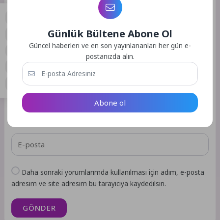
E-posta adresiniz yayınlanmayacak.
Gerekli alanlar
*
ile
işaretlenmişlerdir
Günlük Bültene Abone Ol
0
Güncel haberleri ve en son yayınlananları her gün e-
postanızda alın.
Abone ol
Daha sonraki yorumlarımda kullanılması için adım, e-posta
adresim ve site adresim bu tarayıcıya kaydedilsin.
GÖNDER