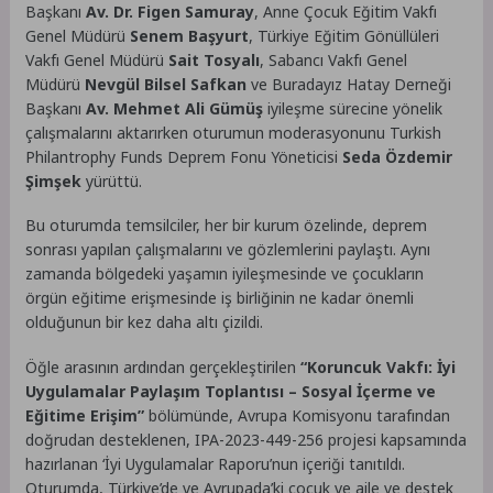
Başkanı
Av. Dr. Figen Samuray
, Anne Çocuk Eğitim Vakfı
Genel Müdürü
Senem Başyurt
, Türkiye Eğitim Gönüllüleri
Vakfı Genel Müdürü
Sait Tosyalı
, Sabancı Vakfı Genel
Müdürü
Nevgül Bilsel Safkan
ve Buradayız Hatay Derneği
Başkanı
Av. Mehmet Ali Gümüş
iyileşme sürecine yönelik
çalışmalarını aktarırken oturumun moderasyonunu Turkish
Philantrophy Funds Deprem Fonu Yöneticisi
Seda Özdemir
Şimşek
yürüttü.
Bu oturumda temsilciler, her bir kurum özelinde, deprem
sonrası yapılan çalışmalarını ve gözlemlerini paylaştı. Aynı
zamanda bölgedeki yaşamın iyileşmesinde ve çocukların
örgün eğitime erişmesinde iş birliğinin ne kadar önemli
olduğunun bir kez daha altı çizildi.
Öğle arasının ardından gerçekleştirilen
“Koruncuk Vakfı: İyi
Uygulamalar Paylaşım Toplantısı – Sosyal İçerme ve
Eğitime Erişim”
bölümünde, Avrupa Komisyonu tarafından
doğrudan desteklenen, IPA-2023-449-256 projesi kapsamında
hazırlanan ‘İyi Uygulamalar Raporu’nun içeriği tanıtıldı.
Oturumda, Türkiye’de ve Avrupada’ki çocuk ve aile ve destek