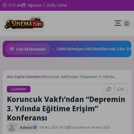
5:15 am
Ağustos 7, 2026, Cuma
Son Eklenenler
li Masaya Yatırıldı
Salihli Belediyesi Keli Mahallesi’nde 2 Bin 250 Ton
Ana Sayfa
Gündem
Koruncuk Vakfı’ndan “Depremin 3. Yılında
Eğitime Erişim” Konferansı
Gündem
0
Koruncuk Vakfı’ndan “Depremin
3. Yılında Eğitime Erişim”
Konferansı
Admin
08 Ara 2025 18:53
Güncelleme: 08 Ara 2025