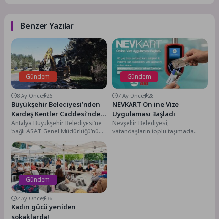
Benzer Yazılar
Gündem
Gündem
8 Ay Önce
26
7 Ay Önce
28
Büyükşehir Belediyesi’nden
NEVKART Online Vize
Kardeş Kentler Caddesi’nde
Uygulaması Başladı
Antalya Büyükşehir Belediyesi’ne
Nevşehir Belediyesi,
çalışma
bağlı ASAT Genel Müdürlüğü’nün
vatandaşların toplu taşımada
2025 yatırım programındaki
kullandıkları Nev Kart’ta bir yeniliği
“Altıntaş–Kundu Turizm Oteller
daha hayata geçirdi. Şehir içinde...
Bölgesi Basma...
Gündem
2 Ay Önce
36
Kadın gücü yeniden
sokaklarda!