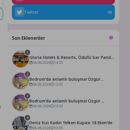
Twitter
49
Son Eklenenler
1
Gloria Hotels & Resorts, Ödüllü bar Panda
& Sons ile unutulmaz bir Miksoloji
06.08.2026
14:25
Gecesine İmza Attı
2
Bodrum’da anlamlı buluşma! Özgür
Aras’ın çok konuşulan kitabı yeni baskısını
06.08.2026
13:35
Titanic Luxury Collection Bodrum’da
kutladı
3
Bodrum’da anlamlı buluşma! Özgür
ü
Aras’ın çok konuşulan kitabı yeni baskısını
06.08.2026
13:35
Titanic Luxury Collection Bodrum’da
kutladı
4
Deniz Kızı Kadın Yelken Kupası 18 Ekim’de
06.08.2026
13:05