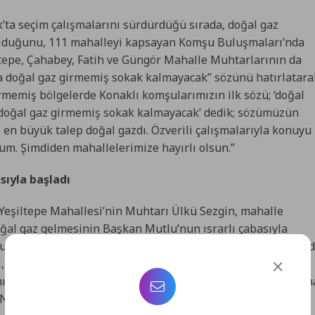
’ta seçim çalışmalarını sürdürdüğü sırada, doğal gaz
 olduğunu, 111 mahalleyi kapsayan Komşu Buluşmaları’nda
eşiltepe, Çahabey, Fatih ve Güngör Mahalle Muhtarlarının da
ta doğal gaz girmemiş sokak kalmayacak” sözünü hatırlatara
rmemiş bölgelerde Konaklı komşularımızın ilk sözü; ‘doğal
’ta doğal gaz girmemiş sokak kalmayacak’ dedik; sözümüzün
en büyük talep doğal gazdı. Özverili çalışmalarıyla konuyu
um. Şimdiden mahallelerimize hayırlı olsun.”
sıyla başladı
Yeşiltepe Mahallesi’nin Muhtarı Ülkü Sezgin, mahalle
ğal gaz gelmesinin Başkan Mutlu’nun ısrarlı çabasıyla
: “Maalesef ki İzmir Konak’ın merkezindeki bu mahalleler
 ısrarı ve çabasıyla doğal gaz çalışması başladı. Burada
z da söz verdi, çalışma bittiği zaman hemen yol çalışmasın
e Nilüfer Başkanımıza çok teşekkür ediyorum.”