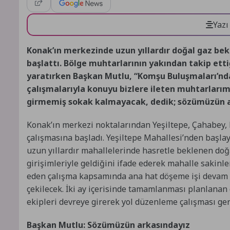
Yazı
Konak’ın merkezinde uzun yıllardır doğal gaz be
başlattı. Bölge muhtarlarının yakından takip ett
yaratırken Başkan Mutlu, “Komşu Buluşmaları’nda
çalışmalarıyla konuyu bizlere ileten muhtarları
girmemiş sokak kalmayacak, dedik; sözümüzün a
Konak’ın merkezi noktalarından Yeşiltepe, Çahabey,
çalışmasına başladı. Yeşiltepe Mahallesi’nden başla
uzun yıllardır mahallelerinde hasretle beklenen doğ
girişimleriyle geldiğini ifade ederek mahalle sakinler
eden çalışma kapsamında ana hat döşeme işi devam e
çekilecek. İki ay içerisinde tamamlanması planlanan
ekipleri devreye girerek yol düzenleme çalışması ger
Başkan Mutlu: Sözümüzün arkasındayız