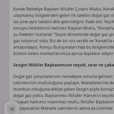
Konak Belediye Başkanı Nilüfer Çınarlı Mutlu, Konak
ulaşmamış bölgelerden gelen ilk talebin doğal gaz
ise yine aynı talebin dile getirildiğini ifade etti. Y
konuyu ilettiklerini belirten Başkan Mutlu, “Konak’
şu ifadeleri kullandı: “Seçim döneminde doğal gaz gi
gaz istiyoruz’ oldu. Biz de bir söz verdik ve ‘Konak
arkasındayız. Komşu Buluşmaları’nda bu bölgemizde 
bizlere ileten muhtarlarımıza ayrıca teşekkür ediyor
Sezgin: Nilüfer Başkanımızın teşvik, ısrar ve çaba
Doğal gaz çalışmalarının neredeyse sonuna gelinen 
sakinlerinin mutluluğunu paylaştı. Mahallelerine do
mümkün olduğuna dikkat çeken Sezgin şöyle konuştu
doğal gaz yoktu. Başkanımız Nilüfer Hanım’ın teşviki,
yaşayan halkımız inanılmaz mutlu. Nilüfer Başkanımı
başlayacaklar. Mahalle sakinlerim adına da özellikl