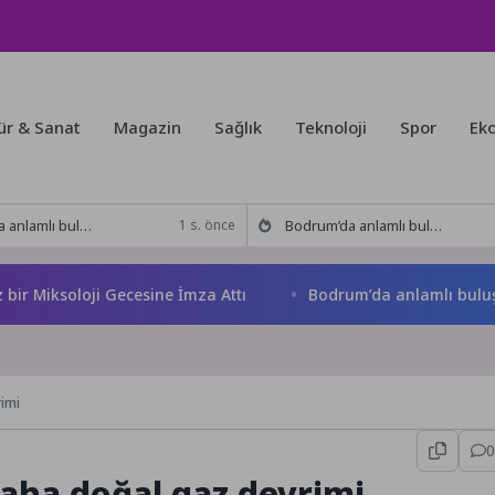
ür & Sanat
Magazin
Sağlık
Teknoloji
Spor
Ek
kitabı yeni baskısını Titanic Luxury Collection Bodrum’da kutladı
Bodrum’da anlamlı buluşma! Özgür Aras’ın çok konuşulan kitabı yeni baskısını Titanic Luxury Collection Bodrum’da kutladı
1 s. önce
ksoloji Gecesine İmza Attı
Bodrum’da anlamlı buluşma! Özg
imi
0
aha doğal gaz devrimi