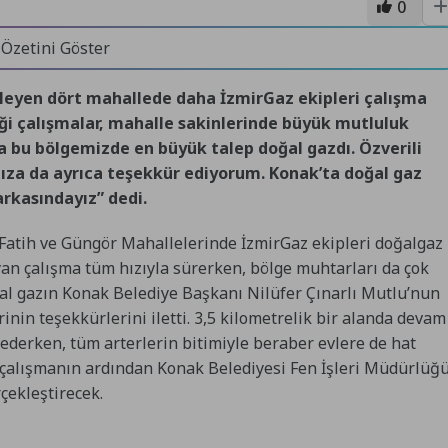
0
 Özetini Göster
kleyen dört mahallede daha İzmirGaz ekipleri çalışma
iği çalışmalar, mahalle sakinlerinde büyük mutluluk
 bu bölgemizde en büyük talep doğal gazdı. Özverili
mıza da ayrıca teşekkür ediyorum. Konak’ta doğal gaz
rkasındayız” dedi.
 Fatih ve Güngör Mahallelerinde İzmirGaz ekipleri doğalgaz
yan çalışma tüm hızıyla sürerken, bölge muhtarları da çok
al gazın Konak Belediye Başkanı Nilüfer Çınarlı Mutlu’nun
inin teşekkürlerini iletti. 3,5 kilometrelik bir alanda devam
derken, tüm arterlerin bitimiyle beraber evlere de hat
 çalışmanın ardından Konak Belediyesi Fen İşleri Müdürlüğ
çekleştirecek.