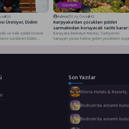
Gündem
nce
26
Admin
5 Ay Önce
43
si Üretiyor, Didim
Karşıyaka’dan çocukları şiddet
sarmalından koruyacak tarihi karar:
ilik ve halk odaklı hizmet
Pazar yerlerinde kesici alet satışına
Karşıyaka Belediye Meclisi, Türkiye’nin
alarını sürdüren Didim
kanayan yarası haline gelen çocukların suça
son!
kaldırımlarda kullanılan...
sürüklenmesi ve kesici aletle işlenen...
ü
Son Yazılar
Gloria Hotels & Resorts,
at
bar Panda & Sons ile u
mı
bir Miksoloji Gecesine İm
Bodrum’da anlamlı bulu
Özgür Aras’ın çok konu
kitabı yeni baskısını Tita
Bodrum’da anlamlı bulu
Luxury Collection Bodru
Özgür Aras’ın çok konu
kutladı