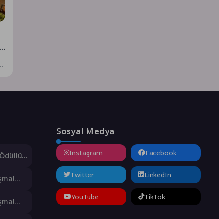
Sosyal Medya
Instagram
Facebook
 Ödüllü
nutulmaz
za Attı
Twitter
LinkedIn
şma!
şulan
YouTube
TikTok
nic
şma!
m’da
şulan