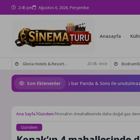
2:45 pm
Ağustos 6, 2026, Perşembe
Anasayfa
Kült
Gloria Hotels & Resorts, Ödüllü bar Panda & Sons ile unutulmaz bir Miksoloji Gecesine İmza Attı
Bodrum’da anlamlı buluşma! Özgür Aras’ın çok konuşulan 
20 dk. önce
Son Eklenenler
a Hotels & Resorts, Ödüllü bar Panda & Sons ile unutulmaz bir Mi
Ana Sayfa
Gündem
Konak’ın 4 mahallesinde daha doğal gaz devr
Gündem
Konak’ın 4 mahallesinde d