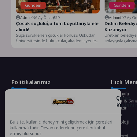
Gündem
Gündem
Admin
6 Ay Önce
59
Admin
7 Ay Ö
Çocuk suçluluğu tüm boyutlarıyla ele
Didim Belediye
alındı!
Kazanıyor
Suça sürüklenen çocuklar konusu Üsküdar
Üretken belediyec
Üniversitesinde hukukçular, akademisyenler
anlayışıyla çalışm
ve uygulayıcılar tarafından masaya yatırıldı.
Belediyesi, yol ve 
Moderatörlüğünü Üsküdar...
Politikalarımız
Hızlı Men
Gizlilik Politikası
Anasayfa
Çerez
Çerez Politikası
Kültür & San
Kullanı
Telif Hakları Politikası
Magazin
İçerik Yönetimi
Sağlık
Teknoloji
Bu site, kullanıcı deneyimini geliştirmek için çerezleri
kullanmaktadır. Devam ederek bu çerezleri kabul
Spor
etmiş olursunuz.
Ekonomi