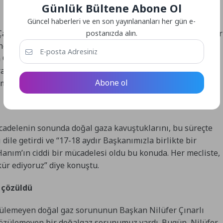
Günlük Bültene Abone Ol
Güncel haberleri ve en son yayınlananları her gün e-
 Çahabey Mahallesi’nin Muhtarı Özer Çalbörü, beş dönemdir
postanızda alın.
neminde doğal gaza kavuştuklarını vurguladı. Başkan
 Çalbörü şunları söyledi: “Benim muhtarlıkta beşinci
raşıyorum. Ama en büyük desteği Nilüfer Çınarlı Mutlu
Abone ol
mahallemize geldi.”
adelenin sonunda doğal gaza kavuştuklarını, bu süreçte
ile getirdi ve “17-18 aydır Başkanımızla birlikte bir
anım’ın ciddi bir mücadelesi oldu bu konuda. Her mecliste,
kür ediyoruz” diye konuştu.
 çözüldü
çözülemeyen doğal gaz sorununun Başkan Nilüfer Çınarlı
 çözülemeyen bir doğalgaz sorunumuz vardı. Bugün, Nilüfer