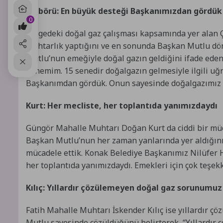
Çalbörü: En büyük desteği Başkanımızdan gördük
0
Bölgedeki doğal gaz çalışması kapsamında yer alan
muhtarlık yaptığını ve en sonunda Başkan Mutlu dö
Mutlu’nun emeğiyle doğal gazın geldiğini ifade eden
dönemim. 15 senedir doğalgazın gelmesiyle ilgili uğ
Başkanımdan gördük. Onun sayesinde doğalgazımız 
Kurt: Her mecliste, her toplantıda yanımızdaydı
Güngör Mahalle Muhtarı Doğan Kurt da ciddi bir müc
Başkan Mutlu’nun her zaman yanlarında yer aldığını d
mücadele ettik. Konak Belediye Başkanımız Nilüfer H
her toplantıda yanımızdaydı. Emekleri için çok teşek
Kılıç: Yıllardır çözülemeyen doğal gaz sorunumuz
Fatih Mahalle Muhtarı İskender Kılıç ise yıllardır 
Mutlu sayesinde çözüldüğünü belirterek, “Yıllardır