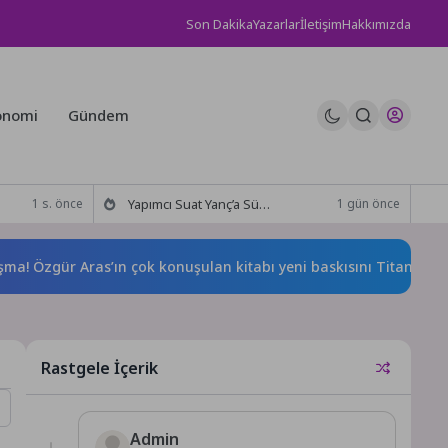
Son Dakika
Yazarlar
İletişim
Hakkımızda
onomi
Gündem
Yapımcı Suat Yanç’a Sürpriz Doğum Günü Kutlaması!
1 s. önce
1 gün önce
ür Aras’ın çok konuşulan kitabı yeni baskısını Titanic Luxury Co
Rastgele İçerik
Admin