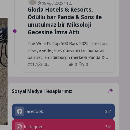
06 Ağu 2026 14:25
Gloria Hotels & Resorts,
Ödüllü bar Panda & Sons ile
unutulmaz bir Miksoloji
Gecesine İmza Attı
The World's Top 500 Bars 2025 listesinde
zirveye yerleşerek dünyanın bir numaralı
barı seçilen Edinburgh merkezli Panda &
Sons, Gloria...
17
3 dk.
0
0
Sosyal Medya Hesaplarımız
Facebook
321
Instagram
341