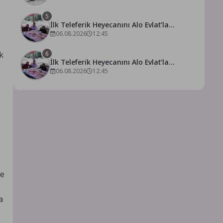
5
İlk Teleferik Heyecanını Alo Evlat’la
Yaşadılar
06.08.2026
12:45
6
k
İlk Teleferik Heyecanını Alo Evlat’la
Yaşadılar
06.08.2026
12:45
de
a