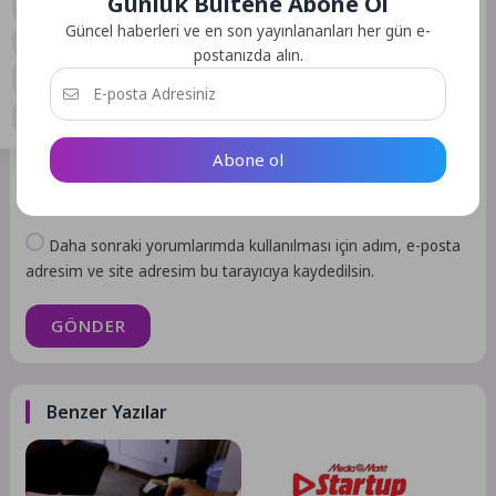
Günlük Bültene Abone Ol
0
Güncel haberleri ve en son yayınlananları her gün e-
postanızda alın.
Abone ol
Daha sonraki yorumlarımda kullanılması için adım, e-posta
adresim ve site adresim bu tarayıcıya kaydedilsin.
GÖNDER
Benzer Yazılar