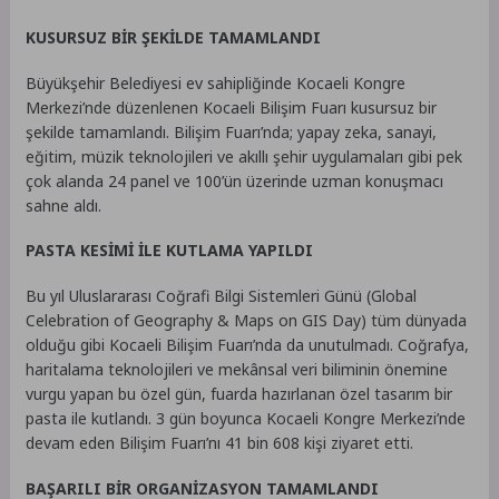
KUSURSUZ BİR ŞEKİLDE TAMAMLANDI
Büyükşehir Belediyesi ev sahipliğinde Kocaeli Kongre
Merkezi’nde düzenlenen Kocaeli Bilişim Fuarı kusursuz bir
şekilde tamamlandı. Bilişim Fuarı’nda; yapay zeka, sanayi,
eğitim, müzik teknolojileri ve akıllı şehir uygulamaları gibi pek
çok alanda 24 panel ve 100’ün üzerinde uzman konuşmacı
sahne aldı.
PASTA KESİMİ İLE KUTLAMA YAPILDI
Bu yıl Uluslararası Coğrafi Bilgi Sistemleri Günü (Global
Celebration of Geography & Maps on GIS Day) tüm dünyada
olduğu gibi Kocaeli Bilişim Fuarı’nda da unutulmadı. Coğrafya,
haritalama teknolojileri ve mekânsal veri biliminin önemine
vurgu yapan bu özel gün, fuarda hazırlanan özel tasarım bir
pasta ile kutlandı. 3 gün boyunca Kocaeli Kongre Merkezi’nde
devam eden Bilişim Fuarı’nı 41 bin 608 kişi ziyaret etti.
BAŞARILI BİR ORGANİZASYON TAMAMLANDI