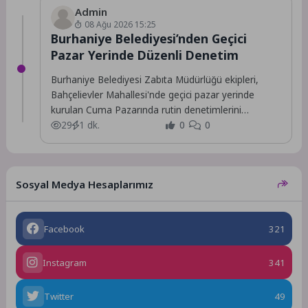
Admin
08 Ağu 2026 15:25
Burhaniye Belediyesi’nden Geçici
Pazar Yerinde Düzenli Denetim
Burhaniye Belediyesi Zabıta Müdürlüğü ekipleri,
Bahçelievler Mahallesi'nde geçici pazar yerinde
kurulan Cuma Pazarında rutin denetimlerini
sürdürüyor.
29
1 dk.
0
0
Sosyal Medya Hesaplarımız
Facebook
321
Instagram
341
Twitter
49