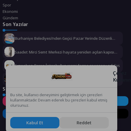
Spor
Ekonomi
Gündem
Son Yazılar
Burhaniye Belediyesi’nden Geçici Pazar Yerinde Düzenli
Denetim
Saadet Mirci Semt Merkezi hayata yeniden açılan kapısı
oldu
Eczacıbaşı Peron İstanbul’un resmi forma sponsoru adidas
Çerez
Kullanı
Türk Dünyası’nın Kalbi Keçiören’de Attı
Sosyal Medya
Bu site, kullanıcı deneyimini geliştirmek için çerezleri
kullanmaktadır. Devam ederek bu çerezleri kabul etmiş
Instagram
Facebook
Twitter
olursunuz.
LinkedIn
YouTube
TikTok
Kabul Et
Reddet