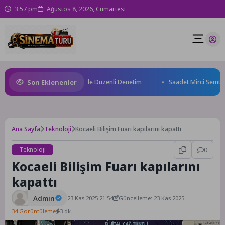
3:57 pm
Ağustos 8, 2026, Cumartesi
Son Eklenenler
si’nden Geçici Pazar Yerinde Düzenli Denetim
Saadet Mirci Semt Merke
Ana Sayfa
Teknoloji
Kocaeli Bilişim Fuarı kapılarını kapattı
Teknoloji
0
Kocaeli Bilişim Fuarı kapılarını
kapattı
Admin
23 Kas 2025 21:54
Güncelleme: 23 Kas 2025
34 Görüntüleme
3 dk.