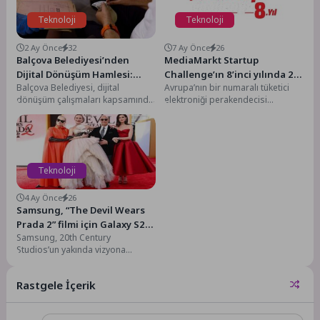
Teknoloji
Teknoloji
2 Ay Önce
32
7 Ay Önce
26
Balçova Belediyesi’nden
MediaMarkt Startup
Dijital Dönüşüm Hamlesi:
Challenge’ın 8’inci yılında 22
Balçova Belediyesi, dijital
Avrupa’nın bir numaralı tüketici
Kurum Arşivleri Tek Çatıda
ülkeden 264 girişim
dönüşüm çalışmaları kapsamında
elektroniği perakendecisi
Toplanıyor
değerlendirildi
kurum arşivlerini modern ve
MediaMarkt, geleceğin
erişilebilir bir yapıya kavuşturuyor.
perakende dünyasını, bugünün
Müdürlüklere...
inovatif fikirleriyle geliştirmek
amacıyla...
Teknoloji
4 Ay Önce
26
Samsung, “The Devil Wears
Prada 2” filmi için Galaxy S26
Samsung, 20th Century
Ultra ile global iş birliğini
Studios’un yakında vizyona
duyurdu
girecek filmi The Devil Wears
Prada 2 için global bir iş...
Rastgele İçerik