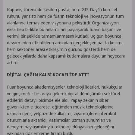
Kapanış töreninde kesilen pasta, hem GIS Day’in küresel
ruhunu yansıttı hem de fuarın teknoloji ve inovasyonun tüm
alanlarına temas eden vizyonunu pekiştirdi. Organizasyon
ekibi hep birlikte bu anlamlı anı paylaşarak fuarın başarılı ve
verimli bir şekilde tamamlanmasını kutladı. Üç gün boyunca
devam eden etkinliklerin ardından gerçekleşen pasta kesimi,
hem sektörler arası etkileşimin gücünü gösterdi hem de
gelecek yıllarda daha kapsamlı kutlamalara duyulan heyecanı
artırdı.
DİJİTAL ÇAĞIN KALBİ KOCAELİ’DE ATTI
Fuar boyunca akademisyenler, teknoloji liderleri, hukukçular
ve girişimciler bir araya gelerek dijital dönüşümün sektörel
etkilerini detaylı biçimde ele aldı. Yapay zekânın siber
güvenlikten e-ticarete, eğitimden müzik teknolojilerine
uzanan geniş yelpazede kullanımı, ziyaretçilere interaktif
oturumlarla aktarıldı. Katılımcılar, uzman sunumları ve
deneyim paylaşımlarıyla teknoloji dünyasının geleceğini
yakından gözlemleme fırsatı buldu.