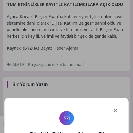
TÜM ETKİNLİKLER KAYITLI KATILIMCILARA AÇIK OLDU
Ayrıca Kocaeli Bilişim Fuarı’na katılan ziyaretçiler, online kayıt
sistemine dahil olarak “Dijital Katılım Belgesi” sahibi oldu ve
paneller ile sunumlarda interaktif olarak yer aldı. Bilişim Fuarı
herkes için keyifli, verimli ve faydalı bir şekilde geride kaldı.
Kaynak: (BYZHA) Beyaz Haber Ajansı
Etiketler :
Bu yazıya ait etiket bulunamadı.
Bir Yorum Yazın
E-posta adresiniz yayınlanmayacak.
Gerekli alanlar
*
ile
işaretlenmişlerdir