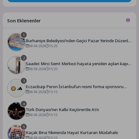
Son Eklenenler
1
Burhaniye Belediyesi’nden Geçici Pazar Yerinde Düzenli
Denetim
08.08.2026
15:25
2
Saadet Mirci Semt Merkezi hayata yeniden açılan kapısı
oldu
08.08.2026
15:25
3
Eczacıbaşı Peron İstanbul’un resmi forma sponsoru
adidas
08.08.2026
15:15
4
Türk Dünyası’nın Kalbi Keçiören’de Attı
08.08.2026
15:15
5
Kaçak Bina Yıkımında Hayat Kurtaran Müdahale
08.08.2026
15:15