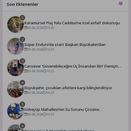
Son Eklenenler
1
Karamürsel Plaj Yolu Caddesi’ne özel asfalt dokunuşu
09.08.2026
10:35
2
Süper Enduro’da start Başkan Büyükakın’dan
09.08.2026
10:25
3
Cansever ‘Güvenebileceğim Üç İnsandan Biri’ Demişti:
Mahmut Görgen’den Cansever’e Duygusal Veda
09.08.2026
10:25
4
Büyükşehir, çocukları afetlere karşı bilinçlendiriyor
09.08.2026
10:25
5
Gökeyüp Mahallesi’nin Su Sorunu Çözüme
Kavuşturuldu
09.08.2026
10:25
6