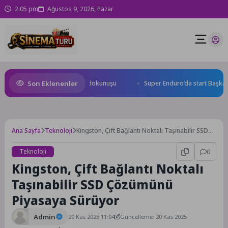
2:05 pm
Ağustos 9, 2026, Pazar
Son Eklenenler
 Yolu Caddesi’ne özel asfalt dokunuşu
Süper Enduro’da start Başkan B
Ana Sayfa
Teknoloji
Kingston, Çift Bağlantı Noktalı Taşınabilir SSD
Çözümünü Piyasaya Sürüyor
Teknoloji
0
Kingston, Çift Bağlantı Noktalı
Taşınabilir SSD Çözümünü
Piyasaya Sürüyor
Admin
20 Kas 2025 11:04
Güncelleme: 20 Kas 2025