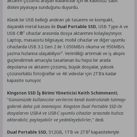
aktarım çözümü arayan kullanıcılar için ilk kablosuz sabit
diskini piyasaya sunduğunu duyurdu.
Klasik bir USB belleği andıran şık tasarımı ve kompakt,
dayanıklı metal kasası ile
Dual Portable SSD
, USB Type-A ve
USB-C®¹ cihazlar arasında dosya aktarımını kolaylaştırıyor.
Laptop, masaüstü bilgisayar, mobil cihazlar ve diğer uyumlu
cihazlarda USB 3.2 Gen 2 ile 1.050MB/s okuma ve 950MB/s
yazma hızlarına ulaşabiliyor². Verimliliği artırmak ve iş akışını
güçlendirmek amacıyla tasarlanan bu hepsi bir arada
depolama ve aktarım çözümü, büyük dosyalar, yüksek
çözünürlüklü fotoğraflar ve 4K videolar için 2TB’a kadar
kapasite sunuyor.
Kingston SSD İş Birimi Yöneticisi Keith Schimmenti
,
“
Günümüzde kullanıcılar verilerini kendi kontrolünde tutmayı
giderek daha çok önemsiyor. Kingston Dual Portable SSD ile
dosyalarını USB-A ve USB-C uyumlu cihazlar arasında hızlıca
aktarabilir, paylaşabilir ve yedekleyebilirler
,” dedi.
Dual Portable SSD
, 512GB, 1TB ve 2TB³ kapasiteleriyle