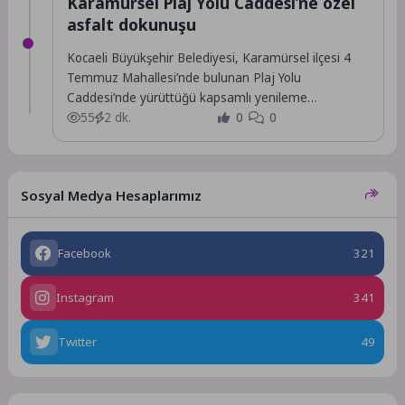
Karamürsel Plaj Yolu Caddesi’ne özel
asfalt dokunuşu
Kocaeli Büyükşehir Belediyesi, Karamürsel ilçesi 4
Temmuz Mahallesi’nde bulunan Plaj Yolu
Caddesi’nde yürüttüğü kapsamlı yenileme
çalışmalarını tamamladı.
55
2 dk.
0
0
Sosyal Medya Hesaplarımız
Facebook
321
Instagram
341
Twitter
49