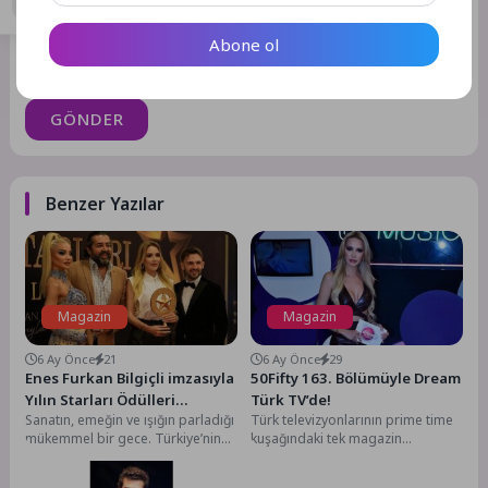
Daha sonraki yorumlarımda kullanılması için adım, e-posta
Abone ol
adresim ve site adresim bu tarayıcıya kaydedilsin.
GÖNDER
Benzer Yazılar
Magazin
Magazin
6 Ay Önce
21
6 Ay Önce
29
Enes Furkan Bilgiçli imzasıyla
50Fifty 163. Bölümüyle Dream
Yılın Starları Ödülleri
Türk TV’de!
Sanatın, emeğin ve ışığın parladığı
Türk televizyonlarının prime time
sahiplerine kavuştu
mükemmel bir gece. Türkiye’nin
kuşağındaki tek magazin
en dikkat çekici ödül
programı 50Fifty, 12 Şubat
törenlerinden biri...
Perşembe akşamı saat 20.00’de,...