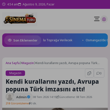
4:54 am
Ağustos 9, 2026, Pazar
Son Eklenenler
Kaybetti: Kuzey Makedonya’da Toprağa Verilecek
Osmangazi’de Geleceği
Ana Sayfa
Magazin
Kendi kurallarını yazdı, Avrupa popuna Türk
imzasını attı!
Magazin
0
Kendi kurallarını yazdı, Avrupa
popuna Türk imzasını attı!
Admin
08 Tem 2026 14:15
Güncelleme: 08 Tem 2026
218 Görüntüleme
3 dk.