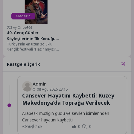
Magazin
3 Ay Önce
26
40. Genç Günler
Söyleşilerinin İlk Konuğu
Türkiye’nin en uzun soluklu
İlker Kaleli’ydi
gençlik festivali “Hazır mıyız?”
mottosuyla düzenlenen 40. Genç
Günler başladı. Müze...
Rastgele İçerik
Admin
08 Ağu 2026 23:15
Cansever Hayatını Kaybetti: Kuzey
Makedonya’da Toprağa Verilecek
Arabesk müziğin güçlü ve sevilen isimlerinden
Cansever hayatını kaybetti.
56
2 dk.
0
0