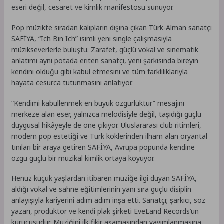
eseri değil, cesaret ve kimlik manifestosu sunuyor.
Pop müzikte sıradan kalıpların dışına çıkan Türk-Alman sanatçı
SAFİYA, “Ich Bin Ich” isimli yeni single çalışmasıyla
müzikseverlerle buluştu. Zarafet, güçlü vokal ve sinematik
anlatımı aynı potada eriten sanatçı, yeni şarkısında bireyin
kendini olduğu gibi kabul etmesini ve tüm farklılıklarıyla
hayata cesurca tutunmasını anlatıyor.
“Kendimi kabullenmek en büyük özgürlüktür” mesajını
merkeze alan eser, yalnızca melodisiyle değil, taşıdığı güçlü
duygusal hikâyeyle de öne çıkıyor. Uluslararası club ritimleri,
modern pop estetiği ve Türk köklerinden ilham alan oryantal
tınıları bir araya getiren SAFİYA, Avrupa popunda kendine
özgü güçlü bir müzikal kimlik ortaya koyuyor.
Henüz küçük yaşlardan itibaren müziğe ilgi duyan SAFİYA,
aldığı vokal ve sahne eğitimlerinin yanı sıra güçlü disiplin
anlayışıyla kariyerini adım adım inşa etti. Sanatçı; şarkıcı, söz
yazarı, prodüktör ve kendi plak şirketi EveLand Records’un
kurucusudur. Müziğini ilk fikir aşamasından yayımlanmasına