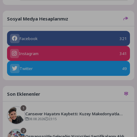
Sosyal Medya Hesaplarımız
Facebook
321
Instagram
341
Twitter
49
Son Eklenenler
1
Cansever Hayatını Kaybetti: Kuzey Makedonya’da
Toprağa Verilecek
08.08.2026
23:15
2
Osmangazi’de Geleceğin Yüzücüleri Sertifikalarını Aldı