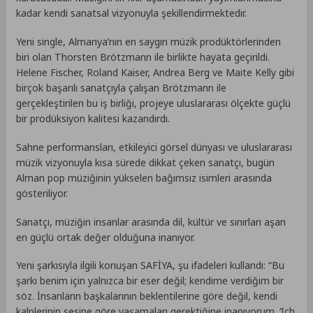
kadar kendi sanatsal vizyonuyla şekillendirmektedir.
Yeni single, Almanya’nın en saygın müzik prodüktörlerinden
biri olan Thorsten Brötzmann ile birlikte hayata geçirildi.
Helene Fischer, Roland Kaiser, Andrea Berg ve Maite Kelly gibi
birçok başarılı sanatçıyla çalışan Brötzmann ile
gerçekleştirilen bu iş birliği, projeye uluslararası ölçekte güçlü
bir prodüksiyon kalitesi kazandırdı.
Sahne performansları, etkileyici görsel dünyası ve uluslararası
müzik vizyonuyla kısa sürede dikkat çeken sanatçı, bugün
Alman pop müziğinin yükselen bağımsız isimleri arasında
gösteriliyor.
Sanatçı, müziğin insanlar arasında dil, kültür ve sınırları aşan
en güçlü ortak değer olduğuna inanıyor.
Yeni şarkısıyla ilgili konuşan SAFİYA, şu ifadeleri kullandı: “Bu
şarkı benim için yalnızca bir eser değil; kendime verdiğim bir
söz. İnsanların başkalarının beklentilerine göre değil, kendi
kalplerinin sesine göre yaşamaları gerektiğine inanıyorum. ‘Ich