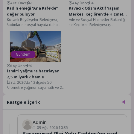
4 Hf. Önce
61
4 Ay Önce
26
Kadın emeği “Ana Kafe’de”
Kavacık Otizm Aktif Yaşam
değer buluyor
Merkezi Keçiören’de Hizmete
Kocaeli Büyükşehir Belediyesi,
Aile ve Sosyal Hizmetler Bakanlığı
Açıldı
kadınların sosyal hayata daha
ile Keçiören Belediyesi iş
aktif katılımını destekleyen
birliğinde hayata geçirilen Kavacık
projelerine bir yenisini daha
Otizm Aktif Yaşam...
ekledi....
Gündem
6 Ay Önce
50
İzmir’i yağmura hazırlayan
2,5 milyarlık hamle
İZSU, 2026’da 12 ilçede 50
kilometre yağmur suyu hattı ve 20
kilometre kanal imalatını
kapsayan...
Rastgele İçerik
Admin
09 Ağu 2026 10:35
Karamürsel Plaj Yolu Caddesi’ne özel