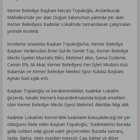
Kemer Belediye Başkanı Necati Topaloğlu, Arslanbucak
Mahallesi’nde yer alan Düğün Salonu’nun yanında yer alan
Kemer Belediyesi Kadınlar Lokali’nde tamamlanan çalışmaları
yerinde inceledi.
İnceleme sırasında Başkan Topaloğlu’na, Kemer Belediye
Başkan Yardımcıları Emin Gül ile Semih Top, Kemer Belediye
Meclis Üyeleri Mustafa Bilici, Mehmet Akın, Sema Özdemir,
Cansın Efir, Ali Akar, Kemer Belediyesi Fen İşleri Müdürü Aziz
Balaman ve Kemer Belediye Merkez Spor Kulübü Başkanı
Ayhan Süel eşlik etti.
Başkan Topaloğlu ve beraberindekiler, Kadınlar Lokali’ni
gezerek, lokalin Kemer’e kazandırılmasında büyük emekleri
olan Kemer Belediye Meclis Üyesi Mehmet Akın’dan bilgi aldı.
Kadınlar Lokali’nin Kemer’deki kadınların buluşabileceği bir yer
olduğunu ifade eden Başkan Topaloğlu, “Kadınlarımız burada
gelip sohbet edip güzel vakit geçirecekler. Burada satranç,
tavla, dama, okey oyunları mevcut. Çay, kahve ve diğer