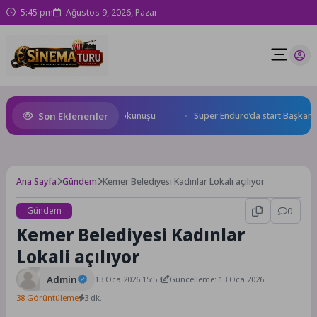
5:45 pm
Ağustos 9, 2026, Pazar
Son Eklenenler
lu Caddesi’ne özel asfalt dokunuşu
Süper Enduro’da start Başkan Büy
Ana Sayfa
Gündem
Kemer Belediyesi Kadınlar Lokali açılıyor
Gündem
0
Kemer Belediyesi Kadınlar
Lokali açılıyor
Admin
13 Oca 2026 15:53
Güncelleme: 13 Oca 2026
38 Görüntüleme
3 dk.