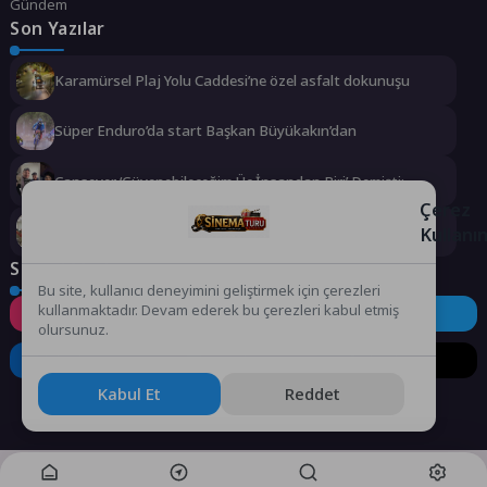
Gündem
Son Yazılar
Karamürsel Plaj Yolu Caddesi’ne özel asfalt dokunuşu
Süper Enduro’da start Başkan Büyükakın’dan
Cansever ‘Güvenebileceğim Üç İnsandan Biri’ Demişti:
Mahmut Görgen’den Cansever’e Duygusal Veda
Çerez
Büyükşehir, çocukları afetlere karşı bilinçlendiriyor
Kullanı
Sosyal Medya
Bu site, kullanıcı deneyimini geliştirmek için çerezleri
kullanmaktadır. Devam ederek bu çerezleri kabul etmiş
Instagram
Facebook
Twitter
olursunuz.
LinkedIn
YouTube
TikTok
Kabul Et
Reddet