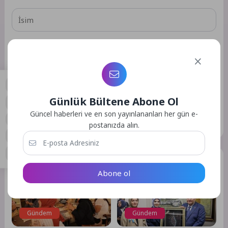
Daha sonraki yorumlarımda kullanılması için adım, e-posta
adresim ve site adresim bu tarayıcıya kaydedilsin.
Günlük Bültene Abone Ol
0
Güncel haberleri ve en son yayınlananları her gün e-
GÖNDER
postanızda alın.
Benzer Yazılar
Abone ol
Gündem
Gündem