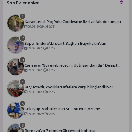
Son Eklenenler
1
Karamürsel Plaj Yolu Caddesi’ne özel asfalt dokunuşu
09.08.2026
10:35
2
Süper Enduro’da start Başkan Büyükakın’dan
09.08.2026
10:25
3
Cansever ‘Güvenebileceğim Üç İnsandan Biri’ Demişti:
Mahmut Görgen’den Cansever’e Duygusal Veda
09.08.2026
10:25
4
Büyükşehir, çocukları afetlere karşı bilinçlendiriyor
09.08.2026
10:25
5
Gökeyüp Mahallesi’nin Su Sorunu Çözüme
Kavuşturuldu
09.08.2026
10:25
6
Bornova’ya 7 dönümlük cennet bahçesi