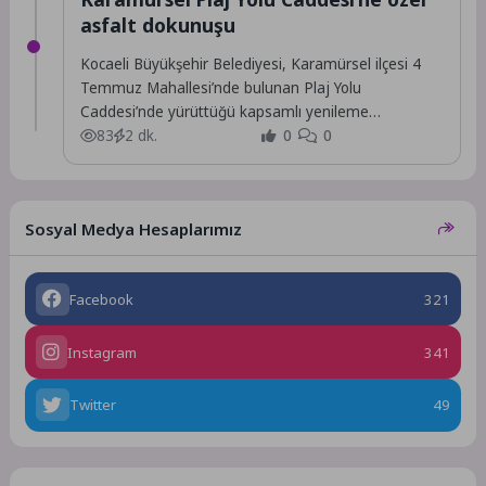
asfalt dokunuşu
Kocaeli Büyükşehir Belediyesi, Karamürsel ilçesi 4
Temmuz Mahallesi’nde bulunan Plaj Yolu
Caddesi’nde yürüttüğü kapsamlı yenileme
çalışmalarını tamamladı.
83
2 dk.
0
0
Sosyal Medya Hesaplarımız
Facebook
321
Instagram
341
Twitter
49