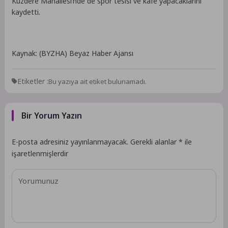
Kuzdere Mahallesi’nde de spor tesisi ve kafe yapacaklarını
kaydetti.
Kaynak: (BYZHA) Beyaz Haber Ajansı
Etiketler :
Bu yazıya ait etiket bulunamadı.
Bir Yorum Yazın
E-posta adresiniz yayınlanmayacak.
Gerekli alanlar
*
ile
işaretlenmişlerdir