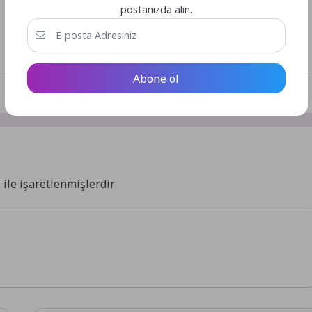
postanızda alın.
Abone ol
*
ile işaretlenmişlerdir