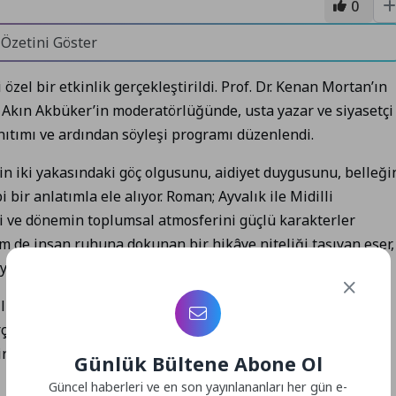
0
 Özetini Göster
 özel bir etkinlik gerçekleştirildi. Prof. Dr. Kenan Mortan’ın
n Akın Akbüker’in moderatörlüğünde, usta yazar ve siyasetçi
anıtımı ve ardından söyleşi programı düzenlendi.
nin iki yakasındaki göç olgusunu, aidiyet duygusunu, belleği
bir anlatımla ele alıyor. Roman; Ayvalık ile Midilli
eri ve dönemin toplumsal atmosferini güçlü karakterler
em de insan ruhuna dokunan bir hikâye niteliği taşıyan eser,
yansıtıyor.
ilişkilerinin kültürel arka planı ve Kemal Anadol’un Ege
kleştirildi. Katılımcılar, yazarın anlatımı ve uzmanların
r yeni perspektifler edindi.
Günlük Bültene Abone Ol
Güncel haberleri ve en son yayınlananları her gün e-