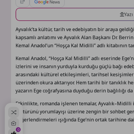
Yazı
Ayvalık’ta kültür, tarih ve edebiyatın bir araya geldiği
kapsamlı anlatımı ve Ayvalık Alan Başkanı Dr. Berri
Kemal Anadol’un “Hoşça Kal Midilli” adlı kitabının t
Kemal Anadol, “Hoşça Kal Midilli” adlı eserinde Ege’
izlerini ve insanın yurduyla kurduğu güçlü bağı edebi 
arasındaki kültürel etkileşimleri, tarihsel kesişiml
üzerinden okura aktarıyor. Hem tarihi bir tanıklık h
yazarın Ege coğrafyasına duyduğu derin bağlılığı da 
Etkinlikte, romanda işlenen temalar, Ayvalık–Midilli 
kültürünü yorumlayışı üzerine zengin bir sohbet gerçe
değerlendirmeleri ışığında Ege’nin ortak tarihine dai
0