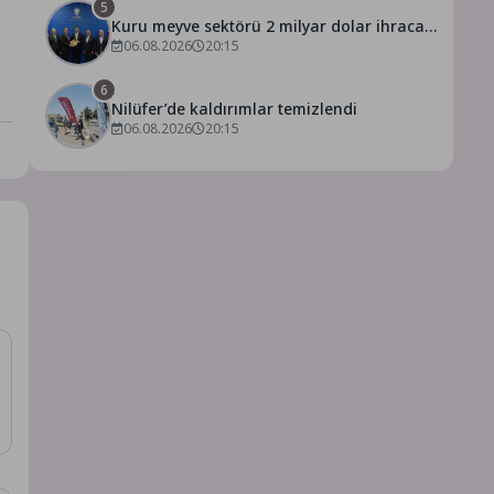
5
Kuru meyve sektörü 2 milyar dolar ihracat
hedefi için Ankara’dan destek istedi
06.08.2026
20:15
6
Nilüfer’de kaldırımlar temizlendi
06.08.2026
20:15