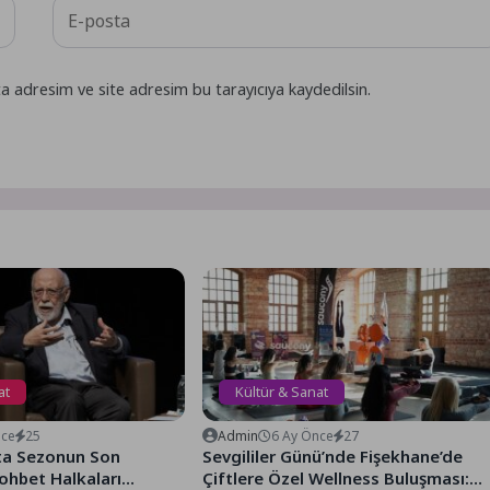
a adresim ve site adresim bu tarayıcıya kaydedilsin.
at
Kültür & Sanat
nce
25
Admin
6 Ay Önce
27
ta Sezonun Son
Sevgililer Günü’nde Fişekhane’de
ohbet Halkaları
Çiftlere Özel Wellness Buluşması: