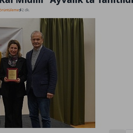
örüntüleme
2 dk.