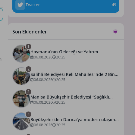
Twitter
49
Son Eklenenler
1
Haymana’nın Geleceği ve Yatırım
Potansiyeli Masaya Yatırıldı
06.08.2026
20:25
n
2
Salihli Belediyesi Keli Mahallesi’nde 2 Bin
250 Ton Sıcak Asfalt Çalışmasını
06.08.2026
20:25
Tamamladı
3
Manisa Büyükşehir Belediyesi “Sağlıklı
İşyeri” Sertifikasını Aldı
06.08.2026
20:25
4
Büyükşehir’den Darıca’ya modern ulaşım
yatırımı
06.08.2026
20:25