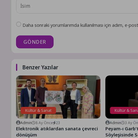
Daha sonraki yorumlarımda kullanılması için adım, e-post
GÖNDER
Benzer Yazılar
Kültür & Sanat
Kültür & San
Admin
8 Ay Önce
23
Admin
3 Ay Ö
Elektronik atıklardan sanata çevreci
Peyam-ı Garb’
dönüşüm
Söyleşisinde S