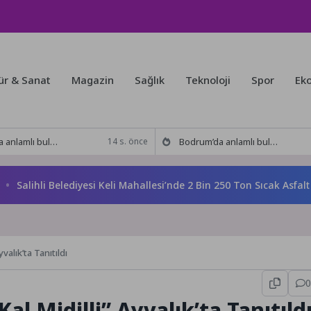
ür & Sanat
Magazin
Sağlık
Teknoloji
Spor
Ek
kitabı yeni baskısını Titanic Luxury Collection Bodrum’da kutladı
Bodrum’da anlamlı buluşma! Özgür Aras’ın çok konuşulan kitabı yeni baskısını Titanic Luxury Collection Bodrum’da kutladı
14 s. önce
alihli Belediyesi Keli Mahallesi’nde 2 Bin 250 Ton Sıcak Asfalt Ç
alık’ta Tanıtıldı
0
l Midilli” Ayvalık’ta Tanıtıld