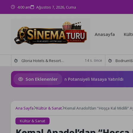
4:00 am
Ağustos 7, 2026, Cuma
Anasayfa
Kült
Gloria Hotels & Resorts, Ödüllü bar Panda & Sons ile unutulmaz bir Miksoloji Gecesine İmza Attı
Bodrum’da anlamlı buluşma! Özgür Aras’ın çok konuşulan 
14 s. önce
Son Eklenenler
ana’nın Geleceği ve Yatırım Potansiyeli Masaya Yatırıldı
S
Ana Sayfa
Kültür & Sanat
Kemal Anadol’dan “Hoşça Kal Midilli” Ayv
Kültür & Sanat
Kemal Anadol’dan “Hoşça Ka