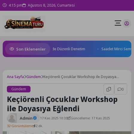
4:15 pm
Ağustos 8, 2026, Cumartesi
Son Eklenenler
esi’nden Geçici Pazar Yerinde Düzenli Denetim
Saadet Mirci Semt Merk
Ana Sayfa
Gündem
Keçiörenli Çocuklar Workshop ile Doyasıya
Eğlendi
Gündem
0
Keçiörenli Çocuklar Workshop
ile Doyasıya Eğlendi
Admin
17 Kas 2025 10:33
Güncelleme: 17 Kas 2025
32 Görüntüleme
2 dk.