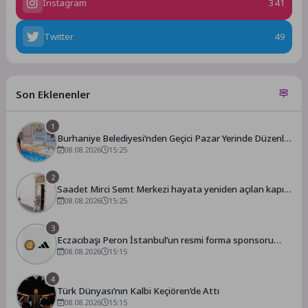
Instagram
341
Twitter
49
Son Eklenenler
1
Burhaniye Belediyesi’nden Geçici Pazar Yerinde Düzenli
Denetim
08.08.2026
15:25
2
Saadet Mirci Semt Merkezi hayata yeniden açılan kapısı
oldu
08.08.2026
15:25
3
Eczacıbaşı Peron İstanbul’un resmi forma sponsoru
adidas
08.08.2026
15:15
4
Türk Dünyası’nın Kalbi Keçiören’de Attı
08.08.2026
15:15