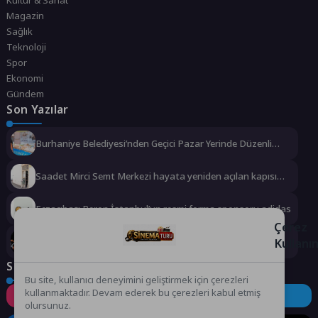
Magazin
Sağlık
Teknoloji
Spor
Ekonomi
Gündem
Son Yazılar
Burhaniye Belediyesi’nden Geçici Pazar Yerinde Düzenli
Denetim
Saadet Mirci Semt Merkezi hayata yeniden açılan kapısı
oldu
Eczacıbaşı Peron İstanbul’un resmi forma sponsoru adidas
Çerez
Kullanı
Türk Dünyası’nın Kalbi Keçiören’de Attı
Sosyal Medya
Bu site, kullanıcı deneyimini geliştirmek için çerezleri
kullanmaktadır. Devam ederek bu çerezleri kabul etmiş
Instagram
Facebook
Twitter
olursunuz.