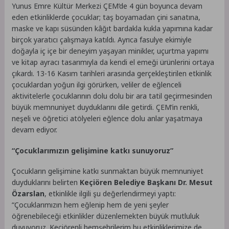
Yunus Emre Kültür Merkezi ÇEM’de 4 gün boyunca devam
eden etkinliklerde çocuklar; taş boyamadan çini sanatına,
maske ve kapı süsünden kâğıt bardakla kukla yapımına kadar
birçok yaratıcı çalışmaya katıldı. Ayrıca fasulye ekimiyle
doğayla iç içe bir deneyim yaşayan minikler, uçurtma yapımı
ve kitap ayracı tasarımıyla da kendi el emeği ürünlerini ortaya
çıkardı. 13-16 Kasım tarihleri arasında gerçekleştirilen etkinlik
çocuklardan yoğun ilgi görürken, veliler de eğlenceli
aktivitelerle çocuklarının dolu dolu bir ara tatil geçirmesinden
büyük memnuniyet duyduklarını dile getirdi. ÇEM’in renkli,
neşeli ve öğretici atölyeleri eğlence dolu anlar yaşatmaya
devam ediyor.
“Çocuklarımızın gelişimine katkı sunuyoruz”
Çocukların gelişimine katkı sunmaktan büyük memnuniyet
duyduklarını belirten
Keçiören Belediye Başkanı Dr. Mesut
Özarslan
, etkinlikle ilgili şu değerlendirmeyi yaptı:
“Çocuklarımızın hem eğlenip hem de yeni şeyler
öğrenebileceği etkinlikler düzenlemekten büyük mutluluk
duyuyoruz. Keçiörenli hemşehrilerim bu etkinliklerimize de