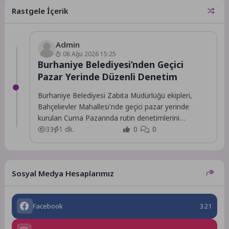
dünyaca ünlü Konyaaltı
Rastgele İçerik
Sahili’nde...
Admin
08 Ağu 2026 15:25
Burhaniye Belediyesi’nden Geçici
Pazar Yerinde Düzenli Denetim
Burhaniye Belediyesi Zabıta Müdürlüğü ekipleri,
Bahçelievler Mahallesi'nde geçici pazar yerinde
kurulan Cuma Pazarında rutin denetimlerini
sürdürüyor.
33
1 dk.
0
0
Sosyal Medya Hesaplarımız
Facebook
321