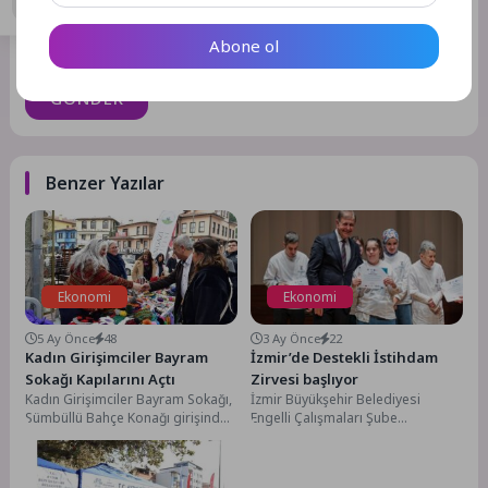
Daha sonraki yorumlarımda kullanılması için adım, e-posta
Abone ol
adresim ve site adresim bu tarayıcıya kaydedilsin.
GÖNDER
Benzer Yazılar
Ekonomi
Ekonomi
5 Ay Önce
48
3 Ay Önce
22
Kadın Girişimciler Bayram
İzmir’de Destekli İstihdam
Sokağı Kapılarını Açtı
Zirvesi başlıyor
Kadın Girişimciler Bayram Sokağı,
İzmir Büyükşehir Belediyesi
Sümbüllü Bahçe Konağı girişinde
Engelli Çalışmaları Şube
Osmangazililerin ziyaretine açıldı.
Müdürlüğü bünyesinde faaliyet
Ev tekstilinden hediyelik eşyalara...
gösteren Destekli İstihdam
Programı kapsamında, çok...