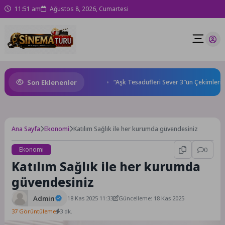
11:51 am
Ağustos 8, 2026, Cumartesi
Son Eklenenler
şmaları gençleri İzmir’de
“Aşk Tesadüfleri Sever 3″ün Çekimleri İst
Ana Sayfa
Ekonomi
Katılım Sağlık ile her kurumda güvendesiniz
Ekonomi
0
Katılım Sağlık ile her kurumda
güvendesiniz
Admin
18 Kas 2025 11:33
Güncelleme: 18 Kas 2025
37 Görüntüleme
3 dk.