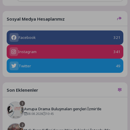
Sosyal Medya Hesaplarımız
Facebook
321
Instagram
341
Twitter
49
Son Eklenenler
1
Avrupa Drama Buluşmaları gençleri İzmir’de
08.08.2026
10:45
2