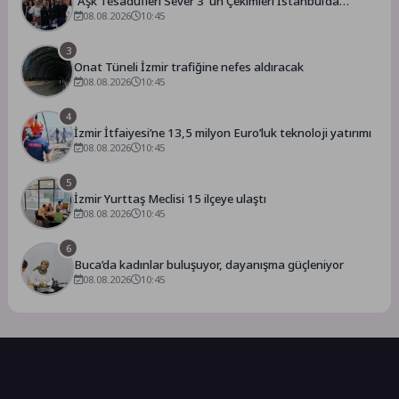
“Aşk Tesadüfleri Sever 3″ün Çekimleri İstanbul’da
Tamamlandı!
08.08.2026
10:45
3
Onat Tüneli İzmir trafiğine nefes aldıracak
08.08.2026
10:45
4
İzmir İtfaiyesi’ne 13,5 milyon Euro’luk teknoloji yatırımı
08.08.2026
10:45
5
İzmir Yurttaş Meclisi 15 ilçeye ulaştı
08.08.2026
10:45
6
Buca’da kadınlar buluşuyor, dayanışma güçleniyor
08.08.2026
10:45