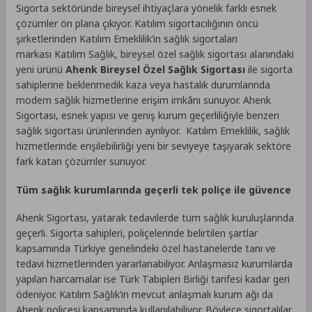
Sigorta sektöründe bireysel ihtiyaçlara yönelik farklı esnek
çözümler ön plana çıkıyor. Katılım sigortacılığının öncü
şirketlerinden Katılım Emeklilik’in sağlık sigortaları
markası Katılım Sağlık, bireysel özel sağlık sigortası alanındaki
yeni ürünü
Ahenk
Bireysel Özel Sağlık Sigortası
ile sigorta
sahiplerine beklenmedik kaza veya hastalık durumlarında
modern sağlık hizmetlerine erişim imkânı sunuyor. Ahenk
Sigortası, esnek yapısı ve geniş kurum geçerliliğiyle benzeri
sağlık sigortası ürünlerinden ayrılıyor. Katılım Emeklilik, sağlık
hizmetlerinde erişilebilirliği yeni bir seviyeye taşıyarak sektöre
fark katan çözümler sunuyor.
Tüm sağlık kurumlarında geçerli tek poliçe ile güvence
Ahenk Sigortası, yatarak tedavilerde tüm sağlık kuruluşlarında
geçerli. Sigorta sahipleri, poliçelerinde belirtilen şartlar
kapsamında Türkiye genelindeki özel hastanelerde tanı ve
tedavi hizmetlerinden yararlanabiliyor. Anlaşmasız kurumlarda
yapılan harcamalar ise Türk Tabipleri Birliği tarifesi kadar geri
ödeniyor. Katılım Sağlık’ın mevcut anlaşmalı kurum ağı da
Ahenk poliçesi kapsamında kullanılabiliyor. Böylece sigortalılar,