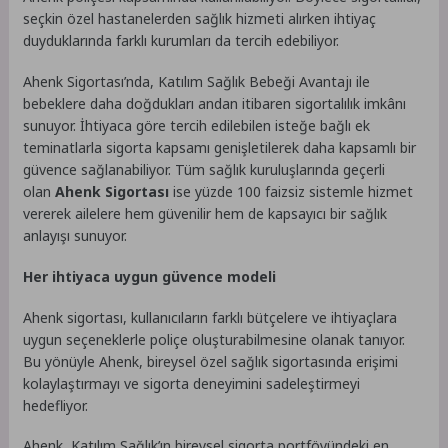
seçkin özel hastanelerden sağlık hizmeti alırken ihtiyaç
duyduklarında farklı kurumları da tercih edebiliyor.
Ahenk Sigortası’nda, Katılım Sağlık Bebeği Avantajı ile
bebeklere daha doğdukları andan itibaren sigortalılık imkânı
sunuyor. İhtiyaca göre tercih edilebilen isteğe bağlı ek
teminatlarla sigorta kapsamı genişletilerek daha kapsamlı bir
güvence sağlanabiliyor. Tüm sağlık kuruluşlarında geçerli
olan
Ahenk Sigortası
ise yüzde 100 faizsiz sistemle hizmet
vererek ailelere hem güvenilir hem de kapsayıcı bir sağlık
anlayışı sunuyor.
Her ihtiyaca uygun güvence modeli
Ahenk sigortası, kullanıcıların farklı bütçelere ve ihtiyaçlara
uygun seçeneklerle poliçe oluşturabilmesine olanak tanıyor.
Bu yönüyle Ahenk, bireysel özel sağlık sigortasında erişimi
kolaylaştırmayı ve sigorta deneyimini sadeleştirmeyi
hedefliyor.
Ahenk, Katılım Sağlık’ın bireysel sigorta portföyündeki en