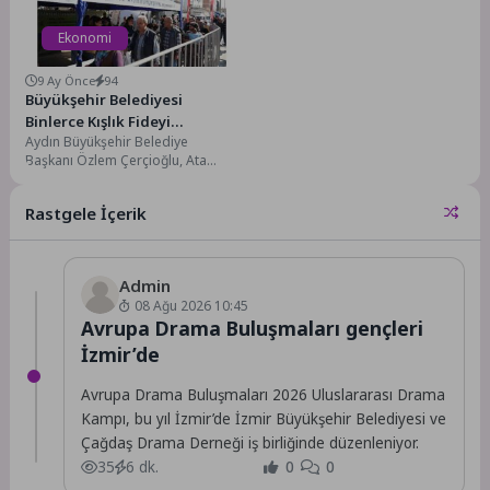
Ekonomi
9 Ay Önce
94
Büyükşehir Belediyesi
Binlerce Kışlık Fideyi
Aydın Büyükşehir Belediye
Germencikliler ile Buluşturdu
Başkanı Özlem Çerçioğlu, Ata
Tohumlarını Germencik'te
vatandaşlarla buluşturdu. Aydın
Rastgele İçerik
Büyükşehir Belediyesi’nin
yıllardır...
Admin
08 Ağu 2026 10:45
Avrupa Drama Buluşmaları gençleri
İzmir’de
Avrupa Drama Buluşmaları 2026 Uluslararası Drama
Kampı, bu yıl İzmir’de İzmir Büyükşehir Belediyesi ve
Çağdaş Drama Derneği iş birliğinde düzenleniyor.
35
6 dk.
0
0