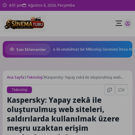
4:01 pm
Ağustos 6, 2026, Perşembe
Son Eklenenler
rts, Ödüllü bar Panda & Sons ile unutulmaz bir Miksoloji Gecesine İmza Attı
Ana Sayfa
Teknoloji
Kaspersky: Yapay zekâ ile oluşturulmuş web
siteleri, saldırılarda kullanılmak üzere meşru
uzaktan erişim yazılımlarını dağıtıyor
Teknoloji
0
Kaspersky: Yapay zekâ ile
oluşturulmuş web siteleri,
saldırılarda kullanılmak üzere
meşru uzaktan erişim