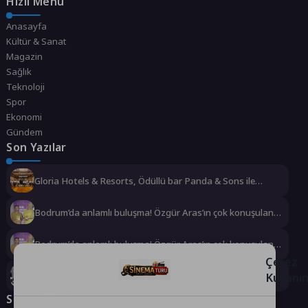
Hızlı Menü
Anasayfa
Kültür & Sanat
Magazin
Sağlık
Teknoloji
Spor
Ekonomi
Gündem
Son Yazılar
Gloria Hotels & Resorts, Ödüllü bar Panda & Sons ile
unutulmaz bir Miksoloji Gecesine İmza Attı
Bodrum’da anlamlı buluşma! Özgür Aras’ın çok konuşulan
kitabı yeni baskısını Titanic Luxury Collection Bodrum’da
kutladı
Bodrum’da anlamlı buluşma! Özgür Aras’ın çok konuşulan
kitabı yeni baskısını Titanic Luxury Collection Bodrum’da
Çerez
kutladı
Kullanı
Deniz Kızı Kadın Yelken Kupası 18 Ekim’de
Sosyal Medya