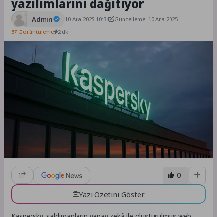
yazılımlarını dağıtıyor
Admin
10 Ara 2025 10:34
Güncelleme: 10 Ara 2025
37 Görüntüleme
2 dk.
0
Yazı Özetini Göster
Kaspersky, saldırganların yapay zekâ ile oluşturulmuş web