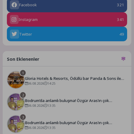
Facebook
321
Instagram
341
Twitter
49
Son Eklenenler
1
Gloria Hotels & Resorts, Ödüllü bar Panda & Sons ile
unutulmaz bir Miksoloji Gecesine İmza Attı
06.08.2026
14:25
2
Bodrum’da anlamlı buluşma! Özgür Aras’ın çok
konuşulan kitabı yeni baskısını Titanic Luxury Collection
06.08.2026
13:35
Bodrum’da kutladı
3
Bodrum’da anlamlı buluşma! Özgür Aras’ın çok
konuşulan kitabı yeni baskısını Titanic Luxury Collection
06.08.2026
13:35
Bodrum’da kutladı