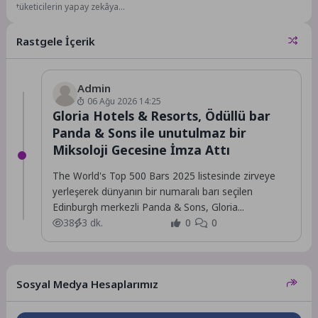
tüketicilerin yapay zekâya
yönelmesi bekleniyor.
Kişiselleştirilmiş alışveriş
Rastgele İçerik
asistanlarından sanal deneme
araçlarına kadar AI,...
Admin
06 Ağu 2026 14:25
Gloria Hotels & Resorts, Ödüllü bar
Panda & Sons ile unutulmaz bir
Miksoloji Gecesine İmza Attı
The World's Top 500 Bars 2025 listesinde zirveye
yerleşerek dünyanın bir numaralı barı seçilen
Edinburgh merkezli Panda & Sons, Gloria...
38
3 dk.
0
0
Sosyal Medya Hesaplarımız