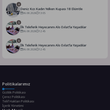
4
Deniz Kızı Kadın Yelken Kupası 18 Ekim’de
06.08.2026
13:05
5
İlk Teleferik Heyecanını Alo Evlat’la Yaşadılar
06.08.2026
12:45
6
İlk Teleferik Heyecanını Alo Evlat’la Yaşadılar
06.08.2026
12:45
Politikalarımız
Gizlilik Politikası
Çerez Politikası
Telif Hakları Politikası
İçerik Yönetimi