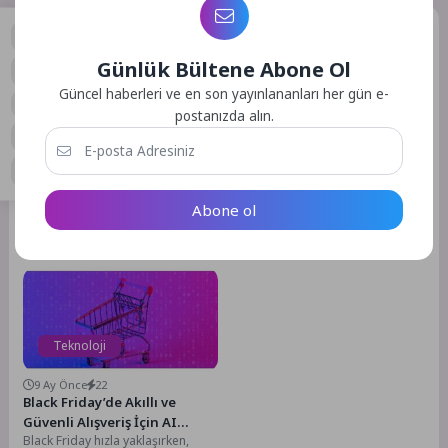
Benzer Yazılar
Günlük Bültene Abone Ol
0
Güncel haberleri ve en son yayınlananları her gün e-
postanızda alın.
Teknoloji
Teknoloji
5 Ay Önce
27
6 Gün Önce
63
Vodafone Discover Genç
Geleceğin mühendisleri
Abone ol
Yetenek Programı’na
Buca’da yetişiyor
Türkiye’nin dijitalleşmesine liderlik
Buca Belediyesi, çocukları erken
Başvurular Başladı
etme vizyonuyla faaliyet
yaşta bilim ve teknolojiyle
gösteren Vodafone, geleceğin
buluşturmak amacıyla ücretsiz
teknolojilerine yön verecek genç
robotik kodlama eğitimlerini
yetenekleri bünyesine katmaya...
sürdürüyor....
Teknoloji
9 Ay Önce
22
Black Friday’de Akıllı ve
Güvenli Alışveriş İçin AI
Black Friday hızla yaklaşırken,
Rehberi