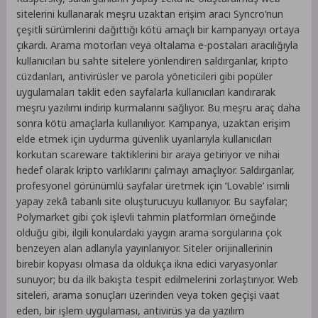
sitelerini kullanarak meşru uzaktan erişim aracı Syncro’nun
çeşitli sürümlerini dağıttığı kötü amaçlı bir kampanyayı ortaya
çıkardı. Arama motorları veya oltalama e-postaları aracılığıyla
kullanıcıları bu sahte sitelere yönlendiren saldırganlar, kripto
cüzdanları, antivirüsler ve parola yöneticileri gibi popüler
uygulamaları taklit eden sayfalarla kullanıcıları kandırarak
meşru yazılımı indirip kurmalarını sağlıyor. Bu meşru araç daha
sonra kötü amaçlarla kullanılıyor. Kampanya, uzaktan erişim
elde etmek için uydurma güvenlik uyarılarıyla kullanıcıları
korkutan scareware taktiklerini bir araya getiriyor ve nihai
hedef olarak kripto varlıklarını çalmayı amaçlıyor. Saldırganlar,
profesyonel görünümlü sayfalar üretmek için ‘Lovable’ isimli
yapay zekâ tabanlı site oluşturucuyu kullanıyor. Bu sayfalar;
Polymarket gibi çok işlevli tahmin platformları örneğinde
olduğu gibi, ilgili konulardaki yaygın arama sorgularına çok
benzeyen alan adlarıyla yayınlanıyor. Siteler orijinallerinin
birebir kopyası olmasa da oldukça ikna edici varyasyonlar
sunuyor; bu da ilk bakışta tespit edilmelerini zorlaştırıyor. Web
siteleri, arama sonuçları üzerinden veya token geçişi vaat
eden, bir işlem uygulaması, antivirüs ya da yazılım