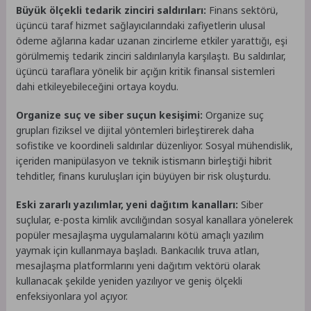
Büyük ölçekli tedarik zinciri saldırıları:
Finans sektörü,
üçüncü taraf hizmet sağlayıcılarındaki zafiyetlerin ulusal
ödeme ağlarına kadar uzanan zincirleme etkiler yarattığı, eşi
görülmemiş tedarik zinciri saldırılarıyla karşılaştı. Bu saldırılar,
üçüncü taraflara yönelik bir açığın kritik finansal sistemleri
dahi etkileyebileceğini ortaya koydu.
Organize suç ve siber suçun kesişimi:
Organize suç
grupları fiziksel ve dijital yöntemleri birleştirerek daha
sofistike ve koordineli saldırılar düzenliyor. Sosyal mühendislik,
içeriden manipülasyon ve teknik istismarın birleştiği hibrit
tehditler, finans kuruluşları için büyüyen bir risk oluşturdu.
Eski zararlı yazılımlar, yeni dağıtım kanalları:
Siber
suçlular, e-posta kimlik avcılığından sosyal kanallara yönelerek
popüler mesajlaşma uygulamalarını kötü amaçlı yazılım
yaymak için kullanmaya başladı. Bankacılık truva atları,
mesajlaşma platformlarını yeni dağıtım vektörü olarak
kullanacak şekilde yeniden yazılıyor ve geniş ölçekli
enfeksiyonlara yol açıyor.