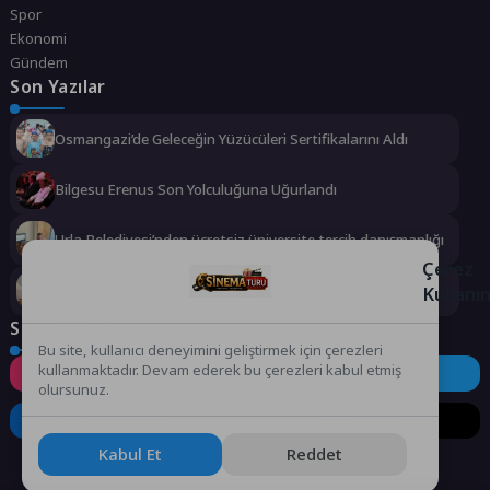
Spor
Ekonomi
Gündem
Son Yazılar
Osmangazi’de Geleceğin Yüzücüleri Sertifikalarını Aldı
Bilgesu Erenus Son Yolculuğuna Uğurlandı
Urla Belediyesi’nden ücretsiz üniversite tercih danışmanlığı
Çerez
2 milyona yakın aday bu testi çözdü…
Kullanı
Sosyal Medya
Bu site, kullanıcı deneyimini geliştirmek için çerezleri
kullanmaktadır. Devam ederek bu çerezleri kabul etmiş
Instagram
Facebook
Twitter
olursunuz.
LinkedIn
YouTube
TikTok
Kabul Et
Reddet