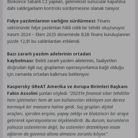
Blokzincir tabanlı C2 yapıları, geleneksel sunucular kapatılsa
dahi saldırganların kontrolü sürdürmesine olanak tanıyor.
Fidye yazılımlarının varlığını sürdürmesi:
Finans
sektöründe fidye yazılımları hâlâ ciddi bir tehdit oluşturuyor.
Kasım 2024 – Ekim 2025 döneminde B2B finans kuruluşlarının
yüzde 12,8’i bu saldırılardan etkilendi.
Bazı zararlı yazılım ailelerinin ortadan
kaybolması:
Belirli zararlı yazılım ailelerinin, faaliyetleri
doğrudan ilgili suç gruplarının operasyonlarına bağlı olduğu
için zamanla ortadan kalkması bekleniyor.
Kaspersky GReAT Amerika ve Avrupa Birimleri Başkanı
Fabio Assolini
şunları söyledi:
“2025’te finansal siber tehditler
hem işletmeleri hem de son kullanıcıları etkileyen son derece
karmaşık bir manzara haline geldi. Suç grupları dijital
araçları, içeriden erişimi, yapay zekâyı ve blokzinciri bir araya
getirerek operasyonlarını ölçeklendirdi. Bu durum, kurumların
yalnızca sistemlerini değil, bu sistemleri destekleyen insan
ağlarını da güvence altına almasını zorunlu kılıyor.
”