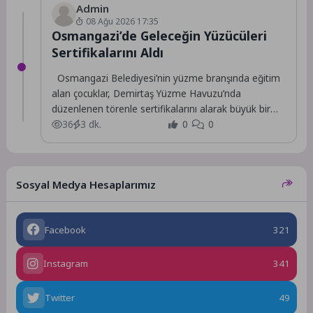
Admin
08 Ağu 2026 17:35
Osmangazi’de Geleceğin Yüzücüleri
Sertifikalarını Aldı
Osmangazi Belediyesi’nin yüzme branşında eğitim
alan çocuklar, Demirtaş Yüzme Havuzu’nda
düzenlenen törenle sertifikalarını alarak büyük bir
mutluluk yaşadı.
36
3 dk.
0
0
Sosyal Medya Hesaplarımız
Facebook
321
Instagram
341
Twitter
49