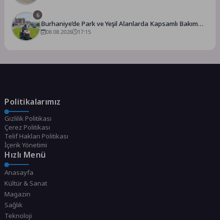
6
Burhaniye’de Park ve Yeşil Alanlarda Kapsamlı Bakım
Çalışmaları Sürüyor
08.08.2026
17:15
Politikalarımız
Gizlilik Politikası
Çerez Politikası
Telif Hakları Politikası
İçerik Yönetimi
Hızlı Menü
Anasayfa
Kültür & Sanat
Magazin
Sağlık
Teknoloji