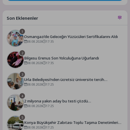
Son Eklenenler
1
Osmangazi’de Geleceğin Yüzücüleri Sertifikalarını Aldı
08.08.2026
17:35
2
Bilgesu Erenus Son Yolculuğuna Uğurlandı
08.08.2026
17:35
3
Urla Belediyesi’nden ücretsiz üniversite tercih
danışmanlığı
08.08.2026
17:25
4
2 milyona yakın aday bu testi çözdü…
08.08.2026
17:25
5
Konya Büyükşehir Zabıtası Toplu Taşıma Denetimlerini
Sürdürüyor
08.08.2026
17:25