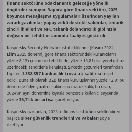
finans sektörüne odaklanarak geleceğe yönelik
öngörüler sunuyor. Rapora göre finans sektörü, 2025
boyunca mesajlaşma uygulamaları üzerinden yayılan
zararlı yazılımlar, yapay zekâ destekli saldırılar, tedarik
zinciri ihlalleri ve NFC tabanlı dolandırıcılık gibi hızla
değişen bir tehdit ortamında faaliyet gösterdi.
Kaspersky Security Network istatistiklerine (Kasım 2024 –
Ekim 2025 dönemi) göre finans sektöründeki kullanıcıların
yüzde 8,15’i çevrim içi tehditlerle, yüzde 15,81’i ise yerel (cihaz
üzerindeki) tehditlerle karşılaştı. Şirketin çözümleri tarafından
toplam
1.338.357 bankacılık truva atı saldırısı
tespit
edildi. Buna ek olarak B2B finans kuruluşlarının yüzde 12,8’i bu
dönemde fidye yazılımı saldırısına maruz kaldı; bu oran,
2024’ün aynı dönemine kıyasla benzersiz kullanıcı sayısında
yüzde
35,7’lik bir artışa
işaret ediyor.
Kaspersky uzmanları, 2025’te finans sektörünü şekillendiren
başlıca
siber güvenlik trendlerini ve vakaları
şöyle
özetliyor: