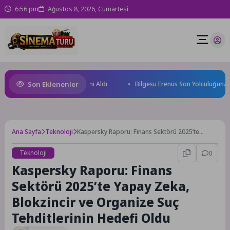
6:56 pm
Ağustos 8, 2026, Cumartesi
Son Eklenenler
üzücüleri Sertifikalarını Aldı
Bilgesu Erenus Son Yolculuğuna Uğurla
Ana Sayfa
Teknoloji
Kaspersky Raporu: Finans Sektörü 2025’te
Yapay Zeka, Blokzincir ve Organize Suç
Tehditlerinin Hedefi Oldu
Teknoloji
0
Kaspersky Raporu: Finans
Sektörü 2025’te Yapay Zeka,
Blokzincir ve Organize Suç
Tehditlerinin Hedefi Oldu