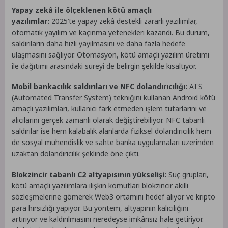
Yapay zekâ ile ölçeklenen kötü amaçlı
yazılımlar:
2025’te yapay zekâ destekli zararlı yazılımlar,
otomatik yayılım ve kaçınma yetenekleri kazandı. Bu durum,
saldırıların daha hızlı yayılmasını ve daha fazla hedefe
ulaşmasını sağlıyor. Otomasyon, kötü amaçlı yazılım üretimi
ile dağıtımı arasındaki süreyi de belirgin şekilde kısaltıyor.
Mobil bankacılık saldırıları ve NFC dolandırıcılığı:
ATS
(Automated Transfer System) tekniğini kullanan Android kötü
amaçlı yazılımları, kullanıcı fark etmeden işlem tutarlarını ve
alıcılarını gerçek zamanlı olarak değiştirebiliyor. NFC tabanlı
saldırılar ise hem kalabalık alanlarda fiziksel dolandırıcılık hem
de sosyal mühendislik ve sahte banka uygulamaları üzerinden
uzaktan dolandırıcılık şeklinde öne çıktı.
Blokzincir tabanlı C2 altyapısının yükselişi:
Suç grupları,
kötü amaçlı yazılımlara ilişkin komutları blokzincir akıllı
sözleşmelerine gömerek Web3 ortamını hedef alıyor ve kripto
para hırsızlığı yapıyor. Bu yöntem, altyapının kalıcılığını
artırıyor ve kaldırılmasını neredeyse imkânsız hale getiriyor.