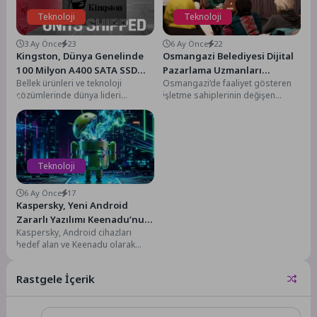
Teknoloji
Teknoloji
3 Ay Önce
23
6 Ay Önce
22
Kingston, Dünya Genelinde
Osmangazi Belediyesi Dijital
100 Milyon A400 SATA SSD
Pazarlama Uzmanları
Bellek ürünleri ve teknoloji
Osmangazi’de faaliyet gösteren
Sevkiyatını Aştı
Yetiştiriyor
çözümlerinde dünya lideri
işletme sahiplerinin değişen
Kingston Technology’nin flash
dünyaya ayak uydurabilmesi
bellek iştiraki Kingston
amacıyla çeşitli eğitimler
Digital, Kingston A400...
düzenleyen Osmangazi
Belediyesi,...
Teknoloji
6 Ay Önce
17
Kaspersky, Yeni Android
Zararlı Yazılımı Keenadu’nun
Kaspersky, Android cihazları
Tedarik Zinciri Yoluyla
hedef alan ve Keenadu olarak
Yayılabildiğini Tespit Etti
adlandırdığı yeni bir zararlı
yazılım tespit etti....
Rastgele İçerik