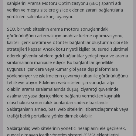
sahiplerini Arama Motoru Optimizasyonu (SEO) spam’i adı
verilen ve meşru sitelere gizlice eklenen zararlı bağlantılarla
yürütülen saldırılara karşı uyarıyor.
SEO, bir web sitesinin arama motoru sonuçlarındaki
görünürlüğünü artırmak için anahtar kelime optimizasyonu,
kaliteli içerik üretimi ve otoriter bağlantılar oluşturma gibi etik
stratejileri kapsar. Ancak kötü niyetli kişiler, bu süreci suistimal
ederek güvenilir sitelere gizli bağlantılar yerleştiriyor ve arama
sıralamalarını manipüle ediyor. Bu bağlantılar genellikle
uygunsuz içeriklere veya kumar gibi yasa dışı plaformlara
yönlendiriyor ve işletmelerin çevrimiçi itibarı ile görünürlüğünü
tehlikeye atıyor. Etkilenen web siteleri için sonuçlar ağır
olabilir; arama sıralamalarında düşüş, ziyaretçi güveninde
azalma ve yasa dışı içeriklere bağlantı vermekten kaynaklı
olası hukuki sorumluluk bunlardan sadece bazılarıdır.
Saldırganların amacı, bazı web sitelerini itibarsızlaştırmak veya
trafiği belirli portallara yönlendirmek olabilir.
Saldırganlar, web sitelerinin yönetici hesaplarını ele geçirerek,
güncel olmayan içerik yönetim sistemi (CMS) eklentilerini