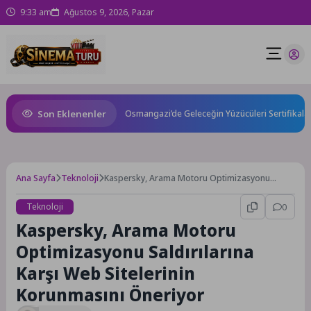
9:33 am
Ağustos 9, 2026, Pazar
Son Eklenenler
Toprağa Verilecek
Osmangazi’de Geleceğin Yüzücüleri Sertifikalarını A
Ana Sayfa
Teknoloji
Kaspersky, Arama Motoru Optimizasyonu
Saldırılarına Karşı Web Sitelerinin Korunmasını
Öneriyor
Teknoloji
0
Kaspersky, Arama Motoru
Optimizasyonu Saldırılarına
Karşı Web Sitelerinin
Korunmasını Öneriyor