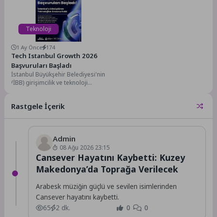
Güvenlik...
Teknoloji
1 Ay Önce
174
Tech Istanbul Growth 2026
Başvuruları Başladı
İstanbul Büyükşehir Belediyesi'nin
(İBB) girişimcilik ve teknoloji
alanındaki ödüllü markası Tech
Istanbul tarafından yürütülen
Rastgele İçerik
Growth...
Admin
08 Ağu 2026 23:15
Cansever Hayatını Kaybetti: Kuzey
Makedonya’da Toprağa Verilecek
Arabesk müziğin güçlü ve sevilen isimlerinden
Cansever hayatını kaybetti.
65
2 dk.
0
0