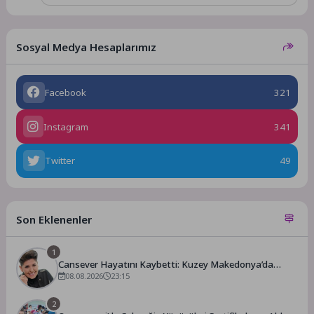
Sosyal Medya Hesaplarımız
Facebook
321
Instagram
341
Twitter
49
Son Eklenenler
1
Cansever Hayatını Kaybetti: Kuzey Makedonya’da
Toprağa Verilecek
08.08.2026
23:15
2