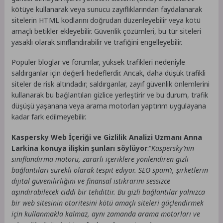
kötüye kullanarak veya sunucu zayıflıklarından faydalanarak
sitelerin HTML kodlarını doğrudan düzenleyebilir veya kötü
amaçlı betikler ekleyebilir. Güvenlik çözümleri, bu tür siteleri
yasaklı olarak sınıflandırabilir ve trafiğini engelleyebilir.
Popüler bloglar ve forumlar, yüksek trafikleri nedeniyle
saldırganlar için değerli hedeflerdir. Ancak, daha düşük trafikli
siteler de risk altındadır; saldırganlar, zayıf güvenlik önlemlerini
kullanarak bu bağlantıları gizlice yerleştirir ve bu durum, trafik
düşüşü yaşanana veya arama motorları yaptırım uygulayana
kadar fark edilmeyebilir.
Kaspersky Web İçeriği ve Gizlilik Analizi Uzmanı Anna
Larkina konuya ilişkin şunları söylüyor
:“
Kaspersky’nin
sınıflandırma motoru, zararlı içeriklere yönlendiren gizli
bağlantıları sürekli olarak tespit ediyor. SEO spam’i, şirketlerin
dijital güvenilirliğini ve finansal istikrarını sessizce
aşındırabilecek ciddi bir tehdittir. Bu gizli bağlantılar yalnızca
bir web sitesinin otoritesini kötü amaçlı siteleri güçlendirmek
için kullanmakla kalmaz, aynı zamanda arama motorları ve