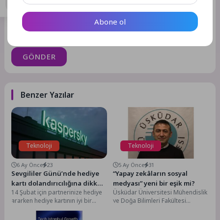
Abone ol
Daha sonraki yorumlarımda kullanılması için adım, e-posta
adresim ve site adresim bu tarayıcıya kaydedilsin.
GÖNDER
Benzer Yazılar
Teknoloji
Teknoloji
6 Ay Önce
23
5 Ay Önce
31
Sevgililer Günü’nde hediye
“Yapay zekâların sosyal
kartı dolandırıcılığına dikkat:
medyası” yeni bir eşik mi?
14 Şubat için partnerinize hediye
Üsküdar Üniversitesi Mühendislik
Kaspersky’den kritik uyarı
ararken hediye kartının iyi bir
ve Doğa Bilimleri Fakültesi
seçenek olabileceğini mi
Bilgisayar Mühendisliği Bölüm
düşünüyorsunuz? Dijital...
Başkan Yardımcısı ve Siber