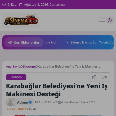
5:42 pm
Ağustos 8, 2026, Cumartesi
Son Eklenenler
ğin Yüzücüleri Sertifikalarını Aldı
Bilgesu Erenus Son Yolculuğuna U
Ana Sayfa
Ekonomi
Karabağlar Belediyesi’ne Yeni İş Makinesi
Desteği
Ekonomi
0
Karabağlar Belediyesi’ne Yeni İş
Makinesi Desteği
Admin
18 Ara 2025 14:23
Güncelleme: 18 Ara 2025
32 Görüntüleme
2 dk.