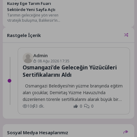
Kuzey Ege Tarım Fuarı
Sektörde Yeni Sayfa Açtı
Tarımın geleceğine yön veren
stratejik buluşma, Balıkesir’in
Ayvalık ilçesinde gerçekleşti.
AGROAYVALIK 2026 Kuzey Ege
Rastgele İçerik
Tarım...
Admin
08 Ağu 2026 17:35
Osmangazi’de Geleceğin Yüzücüleri
Sertifikalarını Aldı
Osmangazi Belediyesi’nin yüzme branşında eğitim
alan çocuklar, Demirtaş Yüzme Havuzu’nda
düzenlenen törenle sertifikalarını alarak büyük bir
mutluluk yaşadı.
10
3 dk.
0
0
Sosyal Medya Hesaplarımız