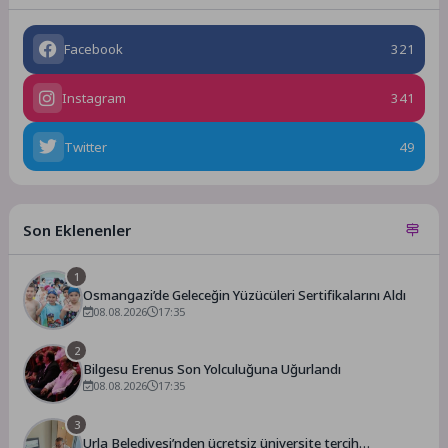
Facebook
321
Instagram
341
Twitter
49
Son Eklenenler
1
Osmangazi’de Geleceğin Yüzücüleri Sertifikalarını Aldı
08.08.2026
17:35
2
Bilgesu Erenus Son Yolculuğuna Uğurlandı
08.08.2026
17:35
3
Urla Belediyesi’nden ücretsiz üniversite tercih