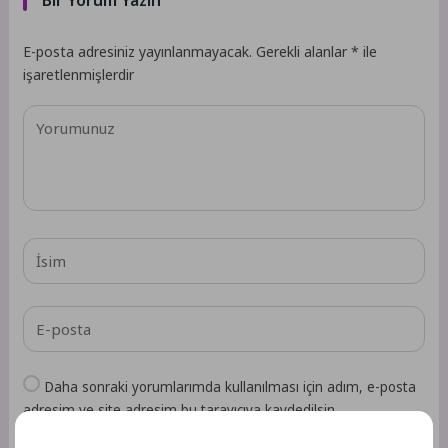
Bir Yorum Yazın
E-posta adresiniz yayınlanmayacak.
Gerekli alanlar
*
ile
işaretlenmişlerdir
Daha sonraki yorumlarımda kullanılması için adım, e-posta
adresim ve site adresim bu tarayıcıya kaydedilsin.