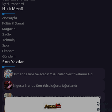
İçerik Yönetimi
Hızlı Menü
Anasayfa
Kültür & Sanat
Magazin
Sağlık
Teknoloji
Spor
Ekonomi
Gündem
Son Yazılar
Osmangazi’de Geleceğin Yüzücüleri Sertifikalarını Aldı
Bilgesu Erenus Son Yolculuğuna Uğurlandı
Urla Belediyesi’nden ücretsiz üniversite tercih danışmanlığı
Çerez
Kullanı
2 milyona yakın aday bu testi çözdü…