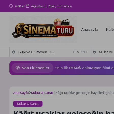
9:40 am
Ağustos 8, 2026, Cumartesi
Anasayfa
Kült
Gupi ve Gülmeyen Kral Türkiye’nin ilk IMAX® animasyon filmi oluyor
M Lisa ve Dolu Kadehi Ters
10 s. önce
Son Eklenenler
 ve Gülmeyen Kral Türkiye’nin ilk IMAX® animasyon filmi oluyor
Ana Sayfa
Kültür & Sanat
Kâğıt uçaklar geleceğin hayalleri için h
Kültür & Sanat
Kâğıt uçaklar geleceğin ha