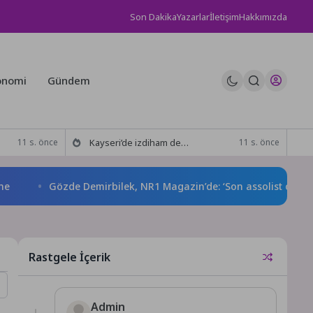
Son Dakika
Yazarlar
İletişim
Hakkımızda
onomi
Gündem
Kayseri’de izdiham değil, rekor vardı!
11 s. önce
11 s. önce
Gözde Demirbilek, NR1 Magazin’de: ‘Son assolist olarak var o
Rastgele İçerik
Admin