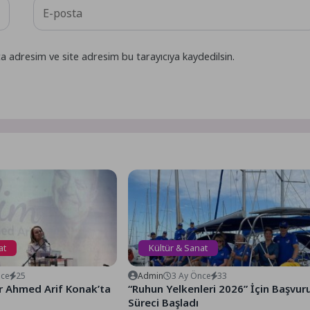
a adresim ve site adresim bu tarayıcıya kaydedilsin.
at
Kültür & Sanat
nce
25
Admin
3 Ay Önce
33
r Ahmed Arif Konak’ta
“Ruhun Yelkenleri 2026” İçin Başvur
Süreci Başladı