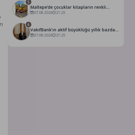
5
Maltepe’de çocuklar kitapların renkli
dünyasında buluştu
07.08.2026
21:25
a
rı
6
VakıfBank’ın aktif büyüklüğü yıllık bazda
07.08.2026
21:25
yüzde 28 artışla 5,8 trilyon TL’yi aştı