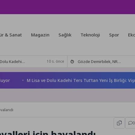
ür & Sanat
Magazin
Sağlık
Teknoloji
Spor
Ek
 Tut’tan Yeni İş Birliği: Vişne
Gözde Demirbilek, NR1 Magazin’de: ‘Son assolist olarak var olacağım!’
10 s. önce
M Lisa ve Dolu Kadehi Ters Tut’tan Yeni İş Birliği: Vişne
avalandı
0
yalleri için havalandı