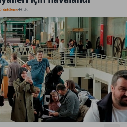
örüntüleme
3 dk.