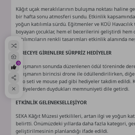
Kâğıt uçak meraklılarının buluşma noktası haline gele
bir hafta sonu atmosferi sundu. Etkinlik kapsamında
yoğun katılımla sürdü. Eğitmenler ve KOÜ Havacılık 
boyayan çocuklar, hem el becerilerini geliştirdi hem 
katılımcıların renkli tasarımları etkinlik alanında ne
DERECEYE GİRENLERE SÜRPRİZ HEDİYELER
0
Yarışmanın sonunda düzenlenen ödül töreninde derecey
Yarışmanın birincisi drone ile ödüllendirilirken, di
lego seti ve mouse pad gibi hediyeler takdim edildi. 
hediyelerden duydukları memnuniyeti dile getirdi.
ETKİNLİK GELENEKSELLEŞİYOR
SEKA Kâğıt Müzesi yetkilileri, artan ilgi ve yoğun ka
belirtti. Önümüzdeki yıllarda daha fazla kategori, ge
geliştirilmesinin planlandığı ifade edildi.