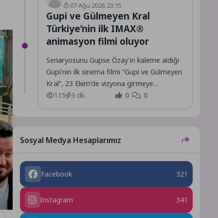
07 Ağu 2026 23:15
Gupi ve Gülmeyen Kral
Türkiye’nin ilk IMAX®
animasyon filmi oluyor
Senaryosunu Gupse Özay’ın kaleme aldığı
Gupi’nin ilk sinema filmi “Gupi ve Gülmeyen
Kral”, 23 Ekim’de vizyona girmeye
hazırlanıyor.
115
3 dk.
0
0
Sosyal Medya Hesaplarımız
Facebook
321
Instagram
341