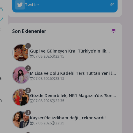
Twitter
49
k
Son Eklenenler
1
Gupi ve Gülmeyen Kral Türkiye’nin ilk
IMAX® animasyon filmi oluyor
07.08.2026
23:15
2
M Lisa ve Dolu Kadehi Ters Tut’tan Yeni İş
a
Birliği: Vişne
07.08.2026
23:15
3
Gözde Demirbilek, NR1 Magazin’de: ‘Son
n
assolist olarak var olacağım!’
07.08.2026
22:35
4
Kayseri’de izdiham değil, rekor vardı!
07.08.2026
22:35