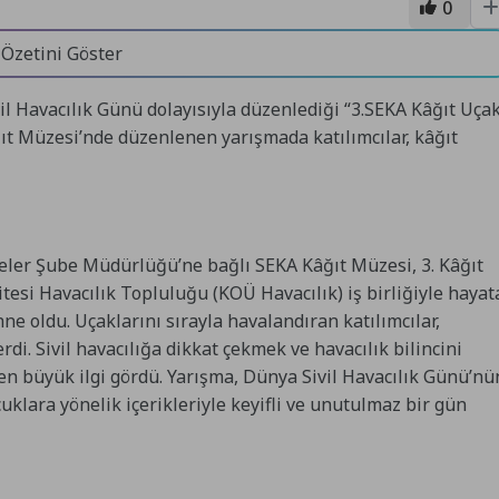
0
 Özetini Göster
il Havacılık Günü dolayısıyla düzenlediği “3.SEKA Kâğıt Uça
ğıt Müzesi’nde düzenlenen yarışmada katılımcılar, kâğıt
ler Şube Müdürlüğü’ne bağlı SEKA Kâğıt Müzesi, 3. Kâğıt
itesi Havacılık Topluluğu (KOÜ Havacılık) iş birliğiyle hayat
ne oldu. Uçaklarını sırayla havalandıran katılımcılar,
di. Sivil havacılığa dikkat çekmek ve havacılık bilincini
en büyük ilgi gördü. Yarışma, Dünya Sivil Havacılık Günü’nü
klara yönelik içerikleriyle keyifli ve unutulmaz bir gün