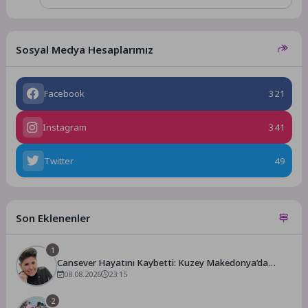
Sosyal Medya Hesaplarımız
Facebook
321
Instagram
341
Twitter
49
Son Eklenenler
1
Cansever Hayatını Kaybetti: Kuzey Makedonya’da
Toprağa Verilecek
08.08.2026
23:15
2