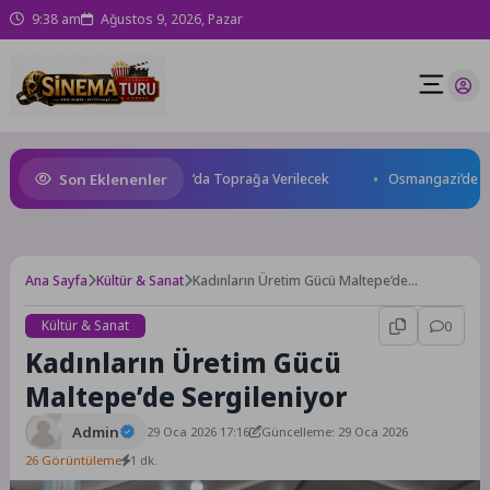
9:38 am
Ağustos 9, 2026, Pazar
Son Eklenenler
 Kaybetti: Kuzey Makedonya’da Toprağa Verilecek
Osmangazi’de Gelece
Ana Sayfa
Kültür & Sanat
Kadınların Üretim Gücü Maltepe’de
Sergileniyor
Kültür & Sanat
0
Kadınların Üretim Gücü
Maltepe’de Sergileniyor
Admin
29 Oca 2026 17:16
Güncelleme: 29 Oca 2026
26 Görüntüleme
1 dk.