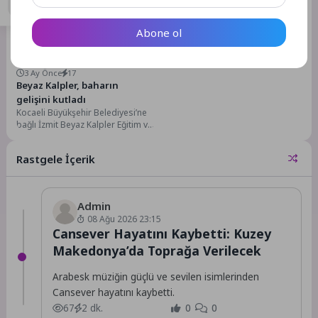
Abone ol
Kültür & Sanat
3 Ay Önce
17
Beyaz Kalpler, baharın
gelişini kutladı
Kocaeli Büyükşehir Belediyesi’ne
bağlı İzmit Beyaz Kalpler Eğitim ve
Gelişim Merkezi’nde öğrenim
gören öğrenciler, Seka...
Rastgele İçerik
Admin
08 Ağu 2026 23:15
Cansever Hayatını Kaybetti: Kuzey
Makedonya’da Toprağa Verilecek
Arabesk müziğin güçlü ve sevilen isimlerinden
Cansever hayatını kaybetti.
67
2 dk.
0
0