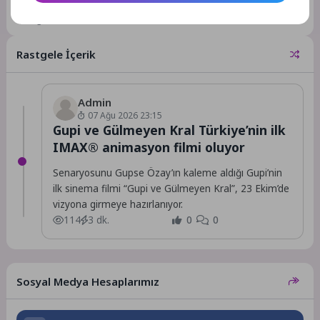
2025, ortak evimiz olan
2025’in Çevre Olaylarını
gezegenimiz üzerindeki baskının
Değerlendirdi
ne kadar büyük olduğunu açıkça
gördüğümüz bir yıl...
Rastgele İçerik
Admin
07 Ağu 2026 23:15
Gupi ve Gülmeyen Kral Türkiye’nin ilk
IMAX® animasyon filmi oluyor
Senaryosunu Gupse Özay’ın kaleme aldığı Gupi’nin
ilk sinema filmi “Gupi ve Gülmeyen Kral”, 23 Ekim’de
vizyona girmeye hazırlanıyor.
114
3 dk.
0
0
Sosyal Medya Hesaplarımız