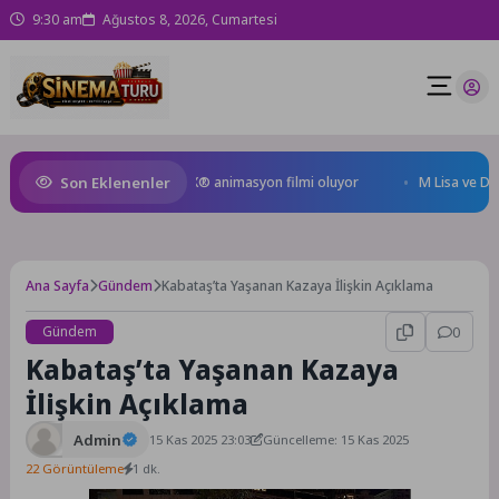
9:30 am
Ağustos 8, 2026, Cumartesi
Son Eklenenler
en Kral Türkiye’nin ilk IMAX® animasyon filmi oluyor
M Lisa ve Dolu K
Ana Sayfa
Gündem
Kabataş’ta Yaşanan Kazaya İlişkin Açıklama
Gündem
0
Kabataş’ta Yaşanan Kazaya
İlişkin Açıklama
Admin
15 Kas 2025 23:03
Güncelleme: 15 Kas 2025
22 Görüntüleme
1 dk.