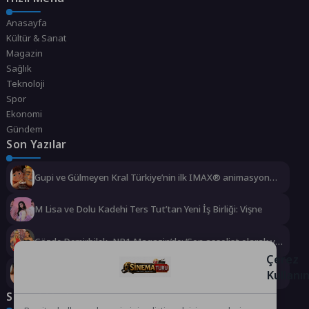
Anasayfa
Kültür & Sanat
Magazin
Sağlık
Teknoloji
Spor
Ekonomi
Gündem
Son Yazılar
Gupi ve Gülmeyen Kral Türkiye’nin ilk IMAX® animasyon
filmi oluyor
M Lisa ve Dolu Kadehi Ters Tut’tan Yeni İş Birliği: Vişne
Gözde Demirbilek, NR1 Magazin’de: ‘Son assolist olarak var
olacağım!’
Çerez
Kayseri’de izdiham değil, rekor vardı!
Kullanı
Sosyal Medya