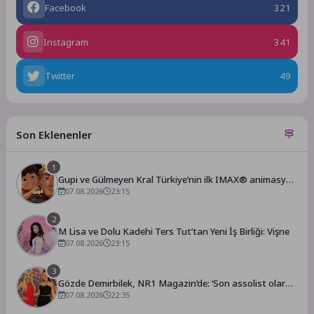
Facebook
321
Instagram
341
Twitter
49
Son Eklenenler
1
Gupi ve Gülmeyen Kral Türkiye’nin ilk IMAX® animasyon
filmi oluyor
07.08.2026
23:15
2
M Lisa ve Dolu Kadehi Ters Tut’tan Yeni İş Birliği: Vişne
07.08.2026
23:15
3
Gözde Demirbilek, NR1 Magazin’de: ‘Son assolist olarak
var olacağım!’
07.08.2026
22:35