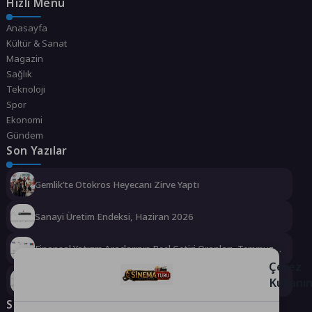
Hızlı Menü
Anasayfa
Kültür & Sanat
Magazin
Sağlık
Teknoloji
Spor
Ekonomi
Gündem
Son Yazılar
Gemlik’te Otokros Heyecanı Zirve Yaptı
Sanayi Üretim Endeksi, Haziran 2026
Finansal Yatırım Araçlarının Reel Getiri Oranları, Temmuz
2026
Çerez
Kullanı
İnşaat Maliyet Endeksi, Haziran 2026
Sosyal Medya