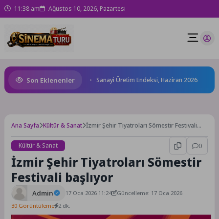
11:38 am
Ağustos 10, 2026, Pazartesi
Son Eklenenler
 Heyecanı Zirve Yaptı
Sanayi Üretim Endeksi, Haziran 2026
F
Ana Sayfa
Kültür & Sanat
İzmir Şehir Tiyatroları Sömestir Festivali
başlıyor
Kültür & Sanat
0
İzmir Şehir Tiyatroları Sömestir
Festivali başlıyor
Admin
17 Oca 2026 11:24
Güncelleme: 17 Oca 2026
30 Görüntüleme
2 dk.