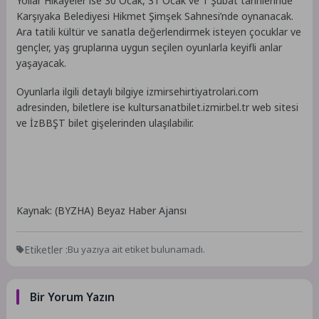
Yollar Hikâyeler ise 30 Ocak, 31 Ocak ve 1 Şubat tarihlerinde
Karşıyaka Belediyesi Hikmet Şimşek Sahnesi’nde oynanacak.
Ara tatili kültür ve sanatla değerlendirmek isteyen çocuklar ve
gençler, yaş gruplarına uygun seçilen oyunlarla keyifli anlar
yaşayacak.
Oyunlarla ilgili detaylı bilgiye izmirsehirtiyatrolari.com
adresinden, biletlere ise kultursanatbilet.izmir.bel.tr web sitesi
ve İzBBŞT bilet gişelerinden ulaşılabilir.
Kaynak: (BYZHA) Beyaz Haber Ajansı
Etiketler :
Bu yazıya ait etiket bulunamadı.
Bir Yorum Yazın