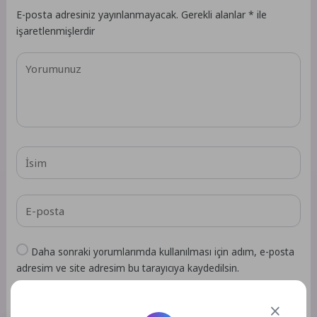
E-posta adresiniz yayınlanmayacak.
Gerekli alanlar
*
ile
işaretlenmişlerdir
Daha sonraki yorumlarımda kullanılması için adım, e-posta
adresim ve site adresim bu tarayıcıya kaydedilsin.
GÖNDER