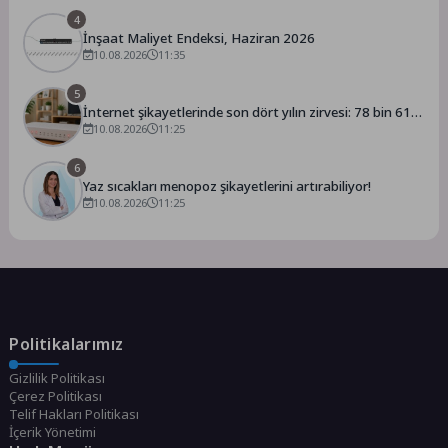
4
İnşaat Maliyet Endeksi, Haziran 2026
10.08.2026
11:35
5
İnternet şikayetlerinde son dört yılın zirvesi: 78 bin 610
şikayet
10.08.2026
11:25
6
Yaz sıcakları menopoz şikayetlerini artırabiliyor!
10.08.2026
11:25
Politikalarımız
Gizlilik Politikası
Çerez Politikası
Telif Hakları Politikası
İçerik Yönetimi