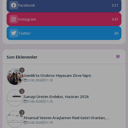
Facebook
321
Instagram
341
Twitter
49
Son Eklenenler
1
Gemlik’te Otokros Heyecanı Zirve Yaptı
10.08.2026
11:35
2
Sanayi Üretim Endeksi, Haziran 2026
10.08.2026
11:35
3
Finansal Yatırım Araçlarının Reel Getiri Oranları,
Temmuz 2026
10.08.2026
11:35