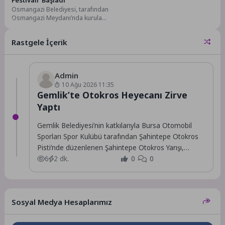
Osmangazi Belediyesi, tarafından
Osmangazi Meydanı’nda kurulan
‘Yeni Yıl Festivali’ alanında
birbirinden renkli etkinliklerle yeni
Rastgele İçerik
yıl...
Admin
10 Ağu 2026 11:35
Gemlik’te Otokros Heyecanı Zirve
Yaptı
Gemlik Belediyesi’nin katkılarıyla Bursa Otomobil
Sporları Spor Kulübü tarafından Şahintepe Otokros
Pisti’nde düzenlenen Şahintepe Otokros Yarışı,
Türkiye’nin farklı bölgelerinden gelen...
6
2 dk.
0
0
Sosyal Medya Hesaplarımız