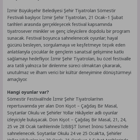
İzmir Büyükşehir Belediyesi Şehir Tiyatroları Sömestir
Festivali başlıyor. İzmir Şehir Tiyatroları, 21 Ocak–1 Şubat
tarihleri arasında gerçekleşecek festival kapsamında
tiyatrosever minikler ve genç izleyicilere dopdolu bir program
sunacak. Festival boyunca sahnelenecek oyunlar; hayal
gücünü besleyen, sorgulamaya ve keşfetmeye teşvik eden
anlatılarıyla çocuklar ile gençlerin sanatsal gelişimine katkı
sağlamayı hedefliyor. İzmir Şehir Tiyatroları, bu özel festivalle
ara tatili yalnızca bir dinlenme süreci olmaktan çıkararak,
unutulmaz ve ilham verici bir kültür deneyimine dönüştürmeyi
amaçlıyor.
Hangi oyunlar var?
Sömestir Festivali’nde İzmir Şehir Tiyatroları’nın
repertuvarında yer alan Don Kişot – Çağdaş Bir Masal,
Soytarılar Okulu ve Şehirler Yollar Hikâyeler adlı oyunlar
izleyiciyle buluşacak. Don Kişot – Çağdaş Bir Masal, 21, 24,
25 ve 28 Ocak tarihlerinde İzBBŞT İsmet İnönü Sahnesi’nde
sahnelenecek. Soytarılar Okulu 24 ve 25 Ocak’ta, Şehirler