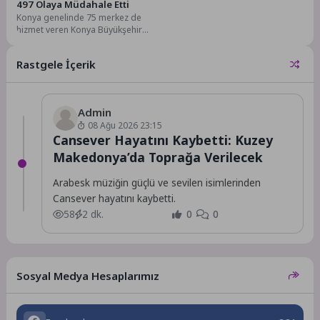
497 Olaya Müdahale Etti
Konya genelinde 75 merkez de
hizmet veren Konya Büyükşehir
Belediyesi İtfaiye Teşkilatı, 2025
yılında 9...
Rastgele İçerik
Admin
08 Ağu 2026 23:15
Cansever Hayatını Kaybetti: Kuzey
Makedonya’da Toprağa Verilecek
Arabesk müziğin güçlü ve sevilen isimlerinden
Cansever hayatını kaybetti.
58
2 dk.
0
0
Sosyal Medya Hesaplarımız