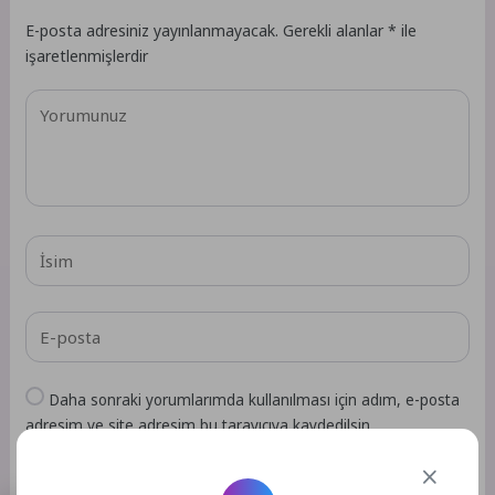
E-posta adresiniz yayınlanmayacak.
Gerekli alanlar
*
ile
işaretlenmişlerdir
Daha sonraki yorumlarımda kullanılması için adım, e-posta
adresim ve site adresim bu tarayıcıya kaydedilsin.
GÖNDER