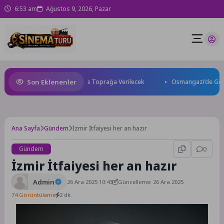
6:53 am
Ağustos 9, 2026, Pazar
Son Eklenenler
aybetti: Kuzey Makedonya’da Toprağa Verilecek
Osmangazi’de Geleceği
Ana Sayfa
Gündem
İzmir İtfaiyesi her an hazır
Gündem
0
İzmir İtfaiyesi her an hazır
Admin
26 Ara 2025 10:43
Güncelleme: 26 Ara 2025
74 Görüntüleme
2 dk.