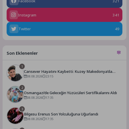
Facebook
321
Instagram
341
Twitter
49
Son Eklenenler
1
Cansever Hayatını Kaybetti: Kuzey Makedonya’da
Toprağa Verilecek
08.08.2026
23:15
2
Osmangazi’de Geleceğin Yüzücüleri Sertifikalarını Aldı
08.08.2026
17:35
3
Bilgesu Erenus Son Yolculuğuna Uğurlandı
08.08.2026
17:35