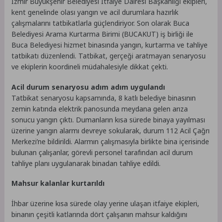
İzmir Büyükşehir Belediyesi İtfaiye Dairesi Başkanlığı ekipleri,
kent genelinde olası yangın ve acil durumlara hazırlık
çalışmalarını tatbikatlarla güçlendiriyor. Son olarak Buca
Belediyesi Arama Kurtarma Birimi (BUCAKUT) iş birliği ile
Buca Belediyesi hizmet binasında yangın, kurtarma ve tahliye
tatbikatı düzenlendi. Tatbikat, gerçeği aratmayan senaryosu
ve ekiplerin koordineli müdahalesiyle dikkat çekti.
Acil durum senaryosu adım adım uygulandı
Tatbikat senaryosu kapsamında, 8 katlı belediye binasının
zemin katında elektrik panosunda meydana gelen arıza
sonucu yangın çıktı. Dumanların kısa sürede binaya yayılması
üzerine yangın alarmı devreye sokularak, durum 112 Acil Çağrı
Merkezi’ne bildirildi. Alarmın çalışmasıyla birlikte bina içerisinde
bulunan çalışanlar, görevli personel tarafından acil durum
tahliye planı uygulanarak binadan tahliye edildi.
Mahsur kalanlar kurtarıldı
İhbar üzerine kısa sürede olay yerine ulaşan itfaiye ekipleri,
binanın çeşitli katlarında dört çalışanın mahsur kaldığını