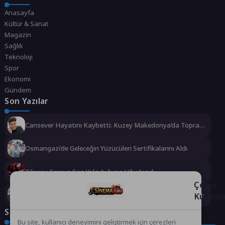
Anasayfa
Kültür & Sanat
Magazin
Sağlık
Teknoloji
Spor
Ekonomi
Gündem
Son Yazılar
Cansever Hayatını Kaybetti: Kuzey Makedonya’da Toprağa
Verilecek
Osmangazi’de Geleceğin Yüzücüleri Sertifikalarını Aldı
Bilgesu Erenus Son Yolculuğuna Uğurlandı
Çerez
Urla Belediyesi’nden ücretsiz üniversite tercih danışmanlığı
Kullanı
Sosyal Medya
Bu site, kullanıcı deneyimini geliştirmek için çerezleri