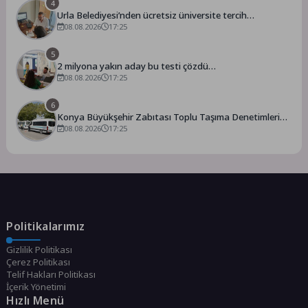
4
Urla Belediyesi’nden ücretsiz üniversite tercih
danışmanlığı
08.08.2026
17:25
5
2 milyona yakın aday bu testi çözdü…
08.08.2026
17:25
6
Konya Büyükşehir Zabıtası Toplu Taşıma Denetimlerini
Sürdürüyor
08.08.2026
17:25
Politikalarımız
Gizlilik Politikası
Çerez Politikası
Telif Hakları Politikası
İçerik Yönetimi
Hızlı Menü