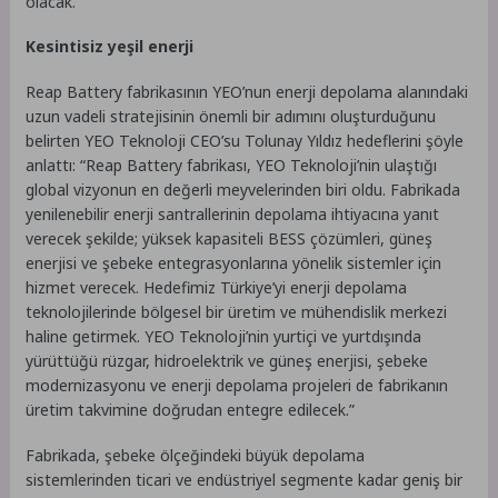
olacak.
Kesintisiz yeşil enerji
Reap Battery fabrikasının YEO’nun enerji depolama alanındaki
uzun vadeli stratejisinin önemli bir adımını oluşturduğunu
belirten YEO Teknoloji CEO’su Tolunay Yıldız hedeflerini şöyle
anlattı: “Reap Battery fabrikası, YEO Teknoloji’nin ulaştığı
global vizyonun en değerli meyvelerinden biri oldu. Fabrikada
yenilenebilir enerji santrallerinin depolama ihtiyacına yanıt
verecek şekilde; yüksek kapasiteli BESS çözümleri, güneş
enerjisi ve şebeke entegrasyonlarına yönelik sistemler için
hizmet verecek. Hedefimiz Türkiye’yi enerji depolama
teknolojilerinde bölgesel bir üretim ve mühendislik merkezi
haline getirmek. YEO Teknoloji’nin yurtiçi ve yurtdışında
yürüttüğü rüzgar, hidroelektrik ve güneş enerjisi, şebeke
modernizasyonu ve enerji depolama projeleri de fabrikanın
üretim takvimine doğrudan entegre edilecek.”
Fabrikada, şebeke ölçeğindeki büyük depolama
sistemlerinden ticari ve endüstriyel segmente kadar geniş bir