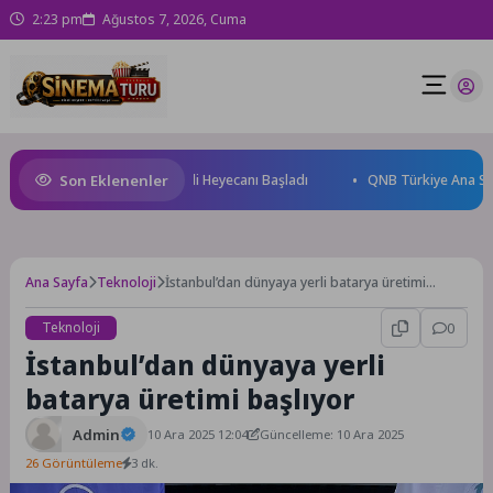
2:23 pm
Ağustos 7, 2026, Cuma
Son Eklenenler
ti Konya’da Bisiklet Festivali Heyecanı Başladı
QNB Türkiye Ana Sponsor
Ana Sayfa
Teknoloji
İstanbul’dan dünyaya yerli batarya üretimi
başlıyor
Teknoloji
0
İstanbul’dan dünyaya yerli
batarya üretimi başlıyor
Admin
10 Ara 2025 12:04
Güncelleme: 10 Ara 2025
26 Görüntüleme
3 dk.