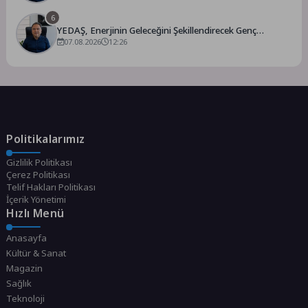
6
YEDAŞ, Enerjinin Geleceğini Şekillendirecek Genç
Yetenekleri Arıyor
07.08.2026
12:26
Politikalarımız
Gizlilik Politikası
Çerez Politikası
Telif Hakları Politikası
İçerik Yönetimi
Hızlı Menü
Anasayfa
Kültür & Sanat
Magazin
Sağlık
Teknoloji