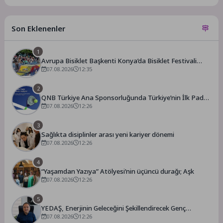
Son Eklenenler
1
Avrupa Bisiklet Başkenti Konya’da Bisiklet Festivali
Heyecanı Başladı
07.08.2026
12:35
2
QNB Türkiye Ana Sponsorluğunda Türkiye’nin İlk Padel
Türkiye Şampiyonası Başlıyor
07.08.2026
12:26
3
Sağlıkta disiplinler arası yeni kariyer dönemi
07.08.2026
12:26
4
“Yaşamdan Yazıya” Atölyesi’nin üçüncü durağı; Aşk
07.08.2026
12:26
5
YEDAŞ, Enerjinin Geleceğini Şekillendirecek Genç
Yetenekleri Arıyor
07.08.2026
12:26