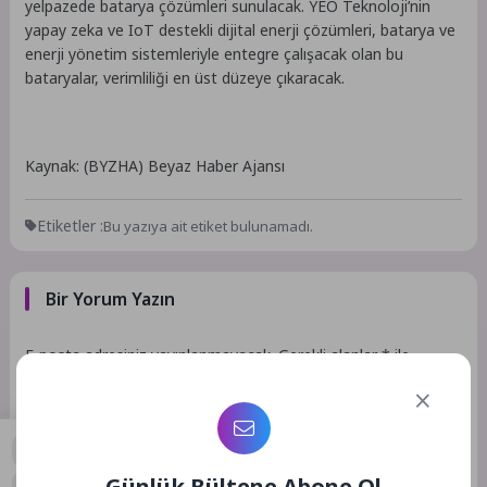
yelpazede batarya çözümleri sunulacak. YEO Teknoloji’nin
yapay zeka ve IoT destekli dijital enerji çözümleri, batarya ve
enerji yönetim sistemleriyle entegre çalışacak olan bu
bataryalar, verimliliği en üst düzeye çıkaracak.
Kaynak: (BYZHA) Beyaz Haber Ajansı
Etiketler :
Bu yazıya ait etiket bulunamadı.
Bir Yorum Yazın
E-posta adresiniz yayınlanmayacak.
Gerekli alanlar
*
ile
işaretlenmişlerdir
Günlük Bültene Abone Ol