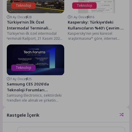
Teknoloji
Teknoloji
9 Ay Önce
28
1 Ay Önce
816
Türkiye’nin İlk Özel
Kaspersky: Türkiye’deki
Intermodal Terminali
Kullanıcıların %40’ı Çevrim İçi
Türkiye’nin ilk özel intermodal
Kaspersky'nin yeni küresel
Railport’tan İlk Tren Çıkışı
Dolandırıcılık Mağduru
terminali Railport, 21 Kasım 2025
araştırmasına* göre, internet
Gerçekleşti
tarihinde gerçekleşen ilk tren
kullanıcılarının yarısından fazlası
seferi ile demir...
son bir yıl içinde çevrim içi...
Teknoloji
7 Ay Önce
25
Samsung CES 2026’da
Teknoloji Forumları
Samsung Electronics, sektördeki
düzenleyecek
trendleri ele almak ve şirketin
yapay zekâ vizyonunu ve
stratejisini aktarmak üzere...
Rastgele İçerik