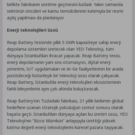
birlikte fabrikanın üretime geçmesini kutladı. Yakın zamanda
sektörün öncüleri ve kamu temsilcilerinin katımıyla bir resmi
açılış yapılması da planlanıyor.
Enerji teknolojileri üssü
Reap Battery tesisinde yıllık 5 GWh kapasiteye sahip enerji
depolama sistemleri üretecek olan YEO Teknoloji, tüm
dünyaya İstanbul’dan ihracat yapacak. Reap Battery tesisi,
enerji depolamanın yanı sıra otomasyon, dijital enerji
yönetimi, IoT uygulamaları ve Ar-Ge faaliyetlerinin bir arada
yürütüleceği bütünleşik bir teknoloji üssü olarak çalışacak.
Reap Battery, İstanbul’da enerji teknolojileri ekosisteminin
farklı bileşenlerini aynı çatı altında buluşturacak.
Reap Battery’nin Tuzla’daki fabrikası, 21 yıllık birikimin global
hedeflere uzanan stratejik yolculuğun somut sonucu olarak
hayata geçti. İstanbul’dan dünyaya açılan bu üretim üssü, YEO
Teknoloji’nin “Bizce Mümkün” anlayışıyla ürettiği yüksek
katma değerli enerji teknolojilerini küresel pazara taşıyacak.