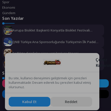
Spor
Ekonomi
Gündem
Son Yazılar
Avrupa Bisiklet Başkenti Konya’da Bisiklet Festivali
Heyecanı Başladı
QNB Türkiye Ana Sponsorluğunda Türkiye’nin İlk Padel
Türkiye Şampiyonası Başlıyor
Sağlıkta disiplinler arası yeni kariyer dönemi
Çerez
Kullanı
“Yaşamdan Yazıya” Atölyesi’nin üçüncü durağı; Aşk
Sosyal Medya
Bu site, kullanıcı deneyimini geliştirmek için çerezleri
kullanmaktadır. Devam ederek bu çerezleri kabul etmiş
Instagram
Facebook
Twitter
olursunuz.
LinkedIn
YouTube
TikTok
Kabul Et
Reddet