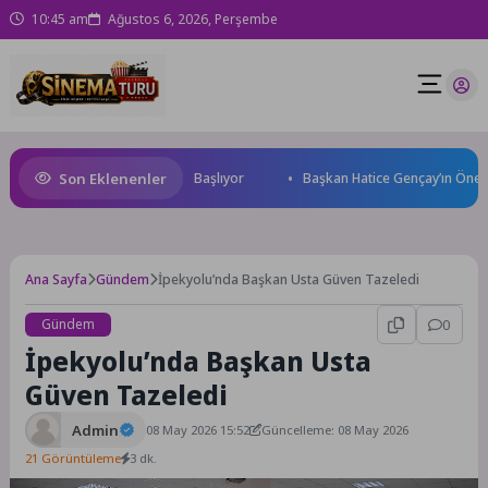
10:45 am
Ağustos 6, 2026, Perşembe
Son Eklenenler
rld Cup Heyecanı Paris’te Başlıyor
Başkan Hatice Gençay’ın Önerisiy
Ana Sayfa
Gündem
İpekyolu’nda Başkan Usta Güven Tazeledi
Gündem
0
İpekyolu’nda Başkan Usta
Güven Tazeledi
Admin
08 May 2026 15:52
Güncelleme: 08 May 2026
21 Görüntüleme
3 dk.