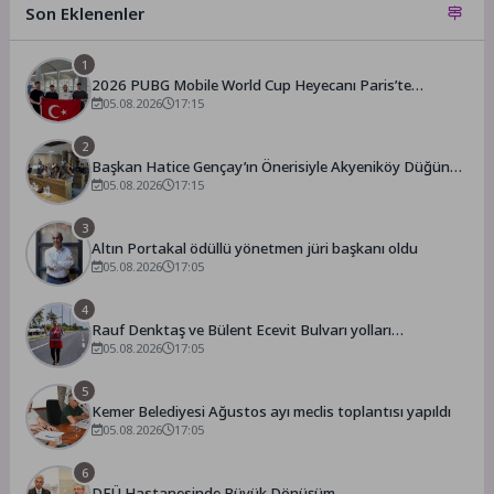
Son Eklenenler
1
2026 PUBG Mobile World Cup Heyecanı Paris’te
Başlıyor
05.08.2026
17:15
2
Başkan Hatice Gençay’ın Önerisiyle Akyeniköy Düğün
Salonu Yıl Sonuna Kadar Ücretsiz
05.08.2026
17:15
3
Altın Portakal ödüllü yönetmen jüri başkanı oldu
05.08.2026
17:05
4
Rauf Denktaş ve Bülent Ecevit Bulvarı yolları
asfaltlanıyor
05.08.2026
17:05
5
Kemer Belediyesi Ağustos ayı meclis toplantısı yapıldı
05.08.2026
17:05
6
DEÜ Hastanesinde Büyük Dönüşüm