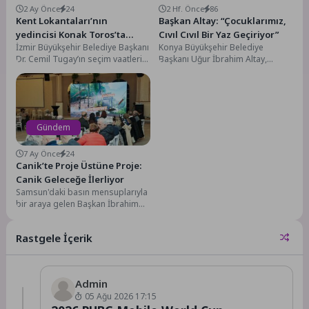
2 Ay Önce
24
2 Hf. Önce
86
Kent Lokantaları’nın
Başkan Altay: “Çocuklarımız,
yedincisi Konak Toros’ta
Cıvıl Cıvıl Bir Yaz Geçiriyor”
İzmir Büyükşehir Belediye Başkanı
Konya Büyükşehir Belediye
açılıyor
Dr. Cemil Tugay’ın seçim vaatleri
Başkanı Uğur İbrahim Altay,
arasında yer alan ve göreve
Selahaddin Eyyubi Bilgehane ile
gelir...
Mümine Hatun Aile Sanat...
Gündem
7 Ay Önce
24
Canik’te Proje Üstüne Proje:
Canik Geleceğe İlerliyor
Samsun'daki basın mensuplarıyla
bir araya gelen Başkan İbrahim
Sandıkçı, basın mensuplarının 10
Ocak Çalışan Gazeteciler...
Rastgele İçerik
Admin
05 Ağu 2026 17:15