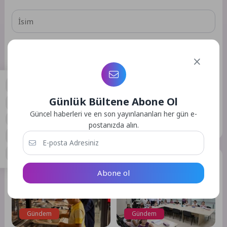
Daha sonraki yorumlarımda kullanılması için adım, e-posta
adresim ve site adresim bu tarayıcıya kaydedilsin.
Günlük Bültene Abone Ol
0
Güncel haberleri ve en son yayınlananları her gün e-
GÖNDER
postanızda alın.
Benzer Yazılar
Abone ol
Gündem
Gündem