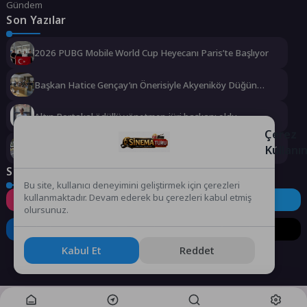
Gündem
Son Yazılar
2026 PUBG Mobile World Cup Heyecanı Paris’te Başlıyor
Başkan Hatice Gençay’ın Önerisiyle Akyeniköy Düğün
Salonu Yıl Sonuna Kadar Ücretsiz
Altın Portakal ödüllü yönetmen jüri başkanı oldu
Çerez
Kullanı
Rauf Denktaş ve Bülent Ecevit Bulvarı yolları asfaltlanıyor
Sosyal Medya
Bu site, kullanıcı deneyimini geliştirmek için çerezleri
kullanmaktadır. Devam ederek bu çerezleri kabul etmiş
Instagram
Facebook
Twitter
olursunuz.
LinkedIn
YouTube
TikTok
Kabul Et
Reddet