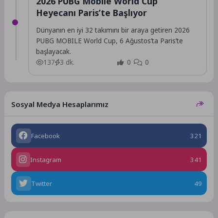
2026 PUBG Mobile World Cup
Heyecanı Paris’te Başlıyor
Dünyanın en iyi 32 takımını bir araya getiren 2026
PUBG MOBILE World Cup, 6 Ağustos’ta Paris’te
başlayacak.
137
3 dk.
0
0
Sosyal Medya Hesaplarımız
Facebook
321
Instagram
341
Twitter
49