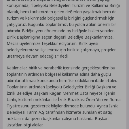
konuşmada, “İpekyolu Belediyeleri Turizm ve Kalkınma Birliği
olarak, hem tarihimizden gelen değerleri yaşatmak hem de
turizm ve kalkınmada bölgesel iş birliğini güçlendirmek için
çalışıyoruz. Bugünkü toplantımız, bu yolda atılan önemli bir
adımdır. Birliğin yeni döneminde oy birliğiyle bizleri yeniden
Birlik Başkanlığına seçen değerli Belediye Başkanlarımıza,
Meclis üyelerimize teşekkür ediyorum. Birlik üyesi
belediyelerimiz ve ilçelerimiz için birlikte çalışmaya, projeler
üretmeye devam edeceğiz.” dedi.
Katılımcılar, birlik ve beraberlik içerisinde gerçekleştirilen bu
toplantının ardından bölgesel kalkınma adına daha güçlü
adımlar atılması konusunda hemfikir olduklarını ifade ettiler.
Toplantının ardından İpekyolu Belediyeler Birliği Başkanı ve
İznik Belediye Başkanı Kağan Mehmet Usta heyete ilçenin
tarihi, kültürel mekânları ile İznik Bazilikası Ören Yeri ve Roma
Tiyatrosunu gezdirerek bilgilendirmede bulundu. Ayrıca İznik
Belediyesi Tarım A.Ş tarafından hizmete sunulan et satış
noktasını da gezen başkanlar çalışma hakkında Başkan
Usta’dan bilgi aldılar.