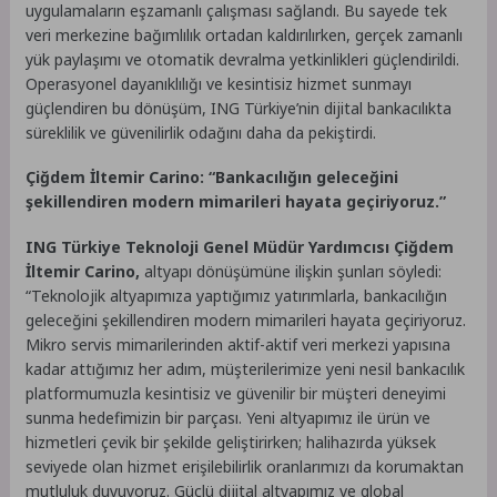
uygulamaların eşzamanlı çalışması sağlandı. Bu sayede tek
veri merkezine bağımlılık ortadan kaldırılırken, gerçek zamanlı
yük paylaşımı ve otomatik devralma yetkinlikleri güçlendirildi.
Operasyonel dayanıklılığı ve kesintisiz hizmet sunmayı
güçlendiren bu dönüşüm, ING Türkiye’nin dijital bankacılıkta
süreklilik ve güvenilirlik odağını daha da pekiştirdi.
Çiğdem İltemir Carino: “Bankacılığın geleceğini
şekillendiren modern mimarileri hayata geçiriyoruz.”
ING Türkiye Teknoloji Genel Müdür Yardımcısı Çiğdem
İltemir Carino,
altyapı dönüşümüne ilişkin şunları söyledi:
“Teknolojik altyapımıza yaptığımız yatırımlarla, bankacılığın
geleceğini şekillendiren modern mimarileri hayata geçiriyoruz.
Mikro servis mimarilerinden aktif-aktif veri merkezi yapısına
kadar attığımız her adım, müşterilerimize yeni nesil bankacılık
platformumuzla kesintisiz ve güvenilir bir müşteri deneyimi
sunma hedefimizin bir parçası. Yeni altyapımız ile ürün ve
hizmetleri çevik bir şekilde geliştirirken; halihazırda yüksek
seviyede olan hizmet erişilebilirlik oranlarımızı da korumaktan
mutluluk duyuyoruz. Güçlü dijital altyapımız ve global