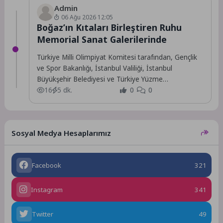
Admin
06 Ağu 2026 12:05
Boğaz’ın Kıtaları Birleştiren Ruhu
Memorial Sanat Galerilerinde
Türkiye Milli Olimpiyat Komitesi tarafından, Gençlik
ve Spor Bakanlığı, İstanbul Valiliği, İstanbul
Büyükşehir Belediyesi ve Türkiye Yüzme
Federasyonu destekleriyle ve...
16
5 dk.
0
0
Sosyal Medya Hesaplarımız
Facebook
321
Instagram
341
Twitter
49