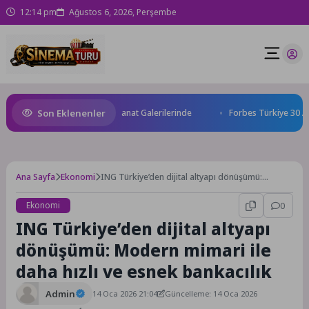
12:14 pm
Ağustos 6, 2026, Perşembe
Son Eklenenler
 Birleştiren Ruhu Memorial Sanat Galerilerinde
Forbes Türkiye 30 Altı 3
Ana Sayfa
Ekonomi
ING Türkiye’den dijital altyapı dönüşümü:
Modern mimari ile daha hızlı ve esnek bankacılık
Ekonomi
0
ING Türkiye’den dijital altyapı
dönüşümü: Modern mimari ile
daha hızlı ve esnek bankacılık
Admin
14 Oca 2026 21:04
Güncelleme: 14 Oca 2026