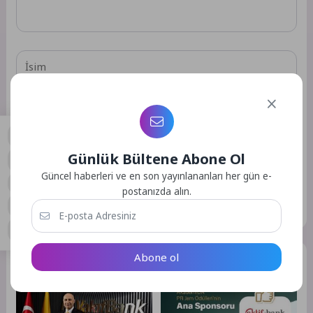
Daha sonraki yorumlarımda kullanılması için adım, e-posta
Günlük Bültene Abone Ol
adresim ve site adresim bu tarayıcıya kaydedilsin.
0
Güncel haberleri ve en son yayınlananları her gün e-
postanızda alın.
GÖNDER
Abone ol
Benzer Yazılar