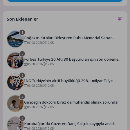
Son Eklenenler
1
Boğaz’ın Kıtaları Birleştiren Ruhu Memorial Sanat
Galerilerinde
06.08.2026
12:05
2
Forbes Türkiye 30 Altı 30 başvuruları için son dönemece
girildi!
06.08.2026
12:05
3
ING Türkiye’nin aktif büyüklüğü 298.1 milyar TL’ye
ulaştı
06.08.2026
12:05
4
Geleceğin doktoru biraz da mühendis olmak zorunda!
06.08.2026
12:05
5
Karabağlar ‘da Gazeteci Barış Selçuk saygıyla anıldı
06.08.2026
12:05