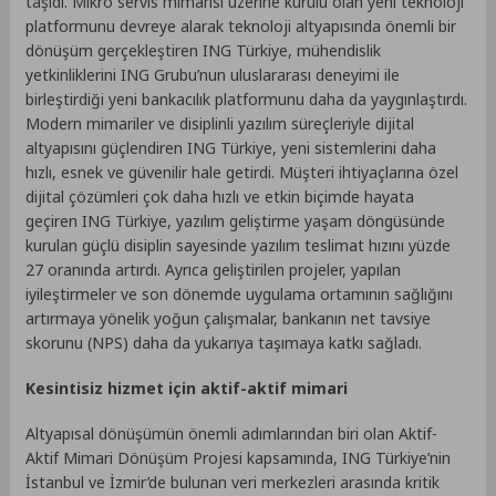
taşıdı. Mikro servis mimarisi üzerine kurulu olan yeni teknoloji
platformunu devreye alarak teknoloji altyapısında önemli bir
dönüşüm gerçekleştiren ING Türkiye, mühendislik
yetkinliklerini ING Grubu’nun uluslararası deneyimi ile
birleştirdiği yeni bankacılık platformunu daha da yaygınlaştırdı.
Modern mimariler ve disiplinli yazılım süreçleriyle dijital
altyapısını güçlendiren ING Türkiye, yeni sistemlerini daha
hızlı, esnek ve güvenilir hale getirdi. Müşteri ihtiyaçlarına özel
dijital çözümleri çok daha hızlı ve etkin biçimde hayata
geçiren ING Türkiye, yazılım geliştirme yaşam döngüsünde
kurulan güçlü disiplin sayesinde yazılım teslimat hızını yüzde
27 oranında artırdı. Ayrıca geliştirilen projeler, yapılan
iyileştirmeler ve son dönemde uygulama ortamının sağlığını
artırmaya yönelik yoğun çalışmalar, bankanın net tavsiye
skorunu (NPS) daha da yukarıya taşımaya katkı sağladı.
Kesintisiz hizmet için aktif-aktif mimari
Altyapısal dönüşümün önemli adımlarından biri olan Aktif-
Aktif Mimari Dönüşüm Projesi kapsamında, ING Türkiye’nin
İstanbul ve İzmir’de bulunan veri merkezleri arasında kritik