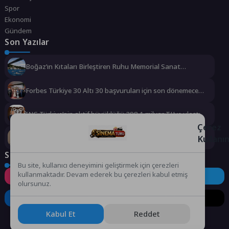
Spor
Ekonomi
Gündem
Son Yazılar
Boğaz’ın Kıtaları Birleştiren Ruhu Memorial Sanat
Galerilerinde
Forbes Türkiye 30 Altı 30 başvuruları için son dönemece
girildi!
ING Türkiye’nin aktif büyüklüğü 298.1 milyar TL’ye ulaştı
Çerez
Kullanı
Geleceğin doktoru biraz da mühendis olmak zorunda!
Sosyal Medya
Bu site, kullanıcı deneyimini geliştirmek için çerezleri
kullanmaktadır. Devam ederek bu çerezleri kabul etmiş
Instagram
Facebook
Twitter
olursunuz.
LinkedIn
YouTube
TikTok
Kabul Et
Reddet