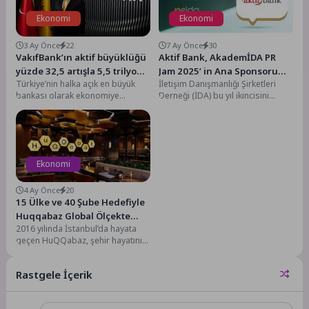
Ekonomi
Ekonomi
3 Ay Önce
22
7 Ay Önce
30
VakıfBank’ın aktif büyüklüğü
Aktif Bank, AkademİDA PR
yüzde 32,5 artışla 5,5 trilyon
Jam 2025’ in Ana Sponsoru
Türkiye’nin halka açık en büyük
İletişim Danışmanlığı Şirketleri
TL’nin üzerine çıktı
Oldu
bankası olarak ekonomiye
Derneği (İDA) bu yıl ikincisini
kesintisiz destek sunan VakıfBank,
düzenlediği AkademİDA PR Jam
2026 yılı birinci...
Ödülleri’nde üniversite
öğrencilerinin...
Ekonomi
4 Ay Önce
20
15 Ülke ve 40 Şube Hedefiyle
Huqqabaz Global Ölçekte
2016 yılında İstanbul’da hayata
Büyümeye Devam Ediyor
geçen HuQQabaz, şehir hayatının
değişen ritmine “nefes arası”
fikriyle yanıt veren...
Rastgele İçerik