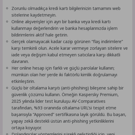
Zorunlu olmadıkça kredi kartı bilgilerinizin tamamını web
sitelerine kaydetmeyin.
Online alışverişler için ayrı bir banka veya kredi kartı
kullanmayı değerlendirin ve banka hesaplarınızda işlem
bildirimlerini aktif hale getirin.
Gerçek olamayacak kadar cazip görünen “flaş indirimlere”
karşı temkinli olun. Acele karar vermeye zorlayan sitelere ve
iade veya değişim kabul etmeyen satıcılara karşı dikkatli
davranın.
Her online hesap için farklı ve güçlü parolalar kullanın;
mümkün olan her yerde iki faktörlü kimlik doğrulamayı
etkinleştirin.
Güçlü bir oltalama karşıtı (anti-phishing) bileşene sahip bir
güvenlik çözümü kullanın. Örneğin Kaspersky Premium,
2025 yılında lider test kuruluşu AV-Comparatives
tarafından, %93 oranında oltalama URL’si tespit etme
başarısıyla “Approved” sertifikasına layık görüldü. Bu başarı,
yapay zekâ destekli üstün anti-phishing yetkinliklerini
ortaya koyuyor.
Dolandırıcılar yöntemlerini sürekli geliştirdiği için, yeni