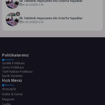
İlk Teleferik Heyecanını Alo Evlat’la Yaşadılar
06.08.2026
12:45
6
İlk Teleferik Heyecanını Alo Evlat’la Yaşadılar
06.08.2026
12:45
Politikalarımız
Gizlilik Politikası
Çerez Politikası
Telif Hakları Politikası
İçerik Yönetimi
Hızlı Menü
Anasayfa
Kültür & Sanat
Magazin
Sağlık