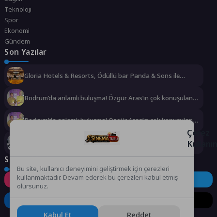
Teknoloji
Spor
Ekonomi
Gündem
Son Yazılar
Gloria Hotels & Resorts, Ödüllü bar Panda & Sons ile
unutulmaz bir Miksoloji Gecesine İmza Attı
Bodrum’da anlamlı buluşma! Özgür Aras’ın çok konuşulan
kitabı yeni baskısını Titanic Luxury Collection Bodrum’da
kutladı
Bodrum’da anlamlı buluşma! Özgür Aras’ın çok konuşulan
kitabı yeni baskısını Titanic Luxury Collection Bodrum’da
Çerez
kutladı
Kullanı
Deniz Kızı Kadın Yelken Kupası 18 Ekim’de
Sosyal Medya
Bu site, kullanıcı deneyimini geliştirmek için çerezleri
kullanmaktadır. Devam ederek bu çerezleri kabul etmiş
Instagram
Facebook
Twitter
olursunuz.
LinkedIn
YouTube
TikTok
Kabul Et
Reddet