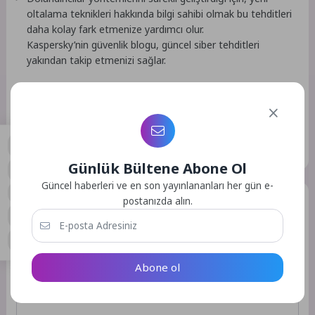
oltalama teknikleri hakkında bilgi sahibi olmak bu tehditleri
daha kolay fark etmenize yardımcı olur.
Kaspersky’nin güvenlik blogu, güncel siber tehditleri
yakından takip etmenizi sağlar.
Kaynak: (BYZHA) Beyaz Haber Ajansı
Etiketler :
Bu yazıya ait etiket bulunamadı.
Günlük Bültene Abone Ol
0
Güncel haberleri ve en son yayınlananları her gün e-
Bir Yorum Yazın
postanızda alın.
E-posta adresiniz yayınlanmayacak.
Gerekli alanlar
*
ile
işaretlenmişlerdir
Abone ol