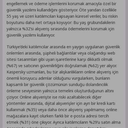
engellemek ve ödeme işlemlerini korumak amacıyla özel bir
güvenlik yazılımı kullandığını gösteriyor. Öte yandan özellikle
55 yaş ve üzeri katılımcıları kapsayan küresel veriler, bu riskin
boyutunu daha net ortaya koyuyor: Bu yaş grubundakilerin
yalnızca %32’si alışveriş sırasında ödemelerini korumak için
güvenlik yazılımı kullanıyor.
Türkiye’deki katılımcılar arasında en yaygın uygulanan güvenlik
önlemleri arasında, şüpheli bağlantılar veya olağandışı web
sitesi tasarımları gibi uyarı işaretlerine karşı dikkatli olmak
(%67) ve satıcının güvenilirliğini doğrulamak (%62) yer alıyor.
Kaspersky uzmanları, bu tür alışkanlıkların online alışveriş için
önemli koruyucu adımlar olduğunu vurgularken, bunların
kapsamlı bir güvenlik çözümünün sunduğu dolandırıcılık
önleme seviyesinin yalnızca temelini oluşturduğunun altını
çiziyor. Online alışverişte ise riski azaltabilecek diğer
yöntemler arasında, dijital alışverişler için ayrı bir kredi kartı
kullanmak (%35) veya daha önce alışveriş yapılmamış online
mağazalara kayıt olurken farklı bir e-posta adresi tercih
etmek (%31) öne çıkıyor. Ayrıca katılımcıların %29’u satın alma