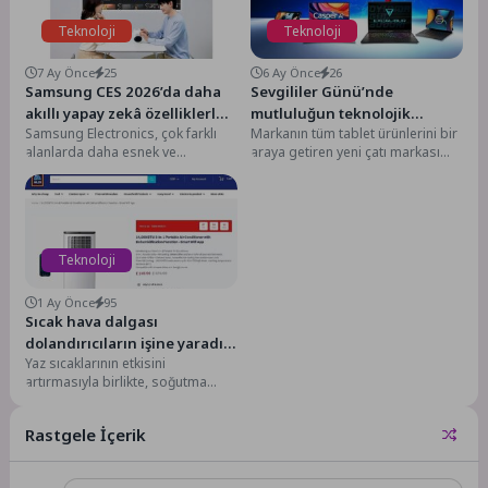
Teknoloji
Teknoloji
7 Ay Önce
25
6 Ay Önce
26
Samsung CES 2026’da daha
Sevgililer Günü’nde
akıllı yapay zekâ özelliklerle
mutluluğun teknolojik
Samsung Electronics, çok farklı
Markanın tüm tablet ürünlerini bir
donatılan taşınabilir The
adresi: Casper
alanlarda daha esnek ve
araya getiren yeni çatı markası
Freestyle+ projektörü tanıttı
kişiselleştirilmiş eğlence
Casper PAD, farklı ihtiyaçlara
deneyimleri sunmak için
hitap...
tasarlanan, yapay...
Teknoloji
1 Ay Önce
95
Sıcak hava dalgası
dolandırıcıların işine yaradı:
Yaz sıcaklarının etkisini
Sahte klima kampanyalarına
artırmasıyla birlikte, soğutma
dikkat
sistemleri satın almak isteyen
tüketicileri hedef alan
Rastgele İçerik
dolandırıcılık girişimleri...