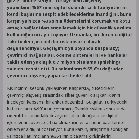
gözler önüne seriyor. Türkiye’deki alışveriş
yapanların
%67’sinin dijital dolandırıcılık faaliyetlerini
kendi başlarına tespit edebileceklerine inandığını, buna
karşın yalnızca %36’sının ödemelerini korumak ve kötü
amaçlı bağlantıları engellemek için bir güvenlik yazılımı
kullandığını ortaya koyuyor. Uzmanlar, bu durumu dijital
tüketiciler için ciddi bir risk unsuru olarak
değerlendiriyor. Geçtiğimiz yıl boyunca Kaspersky;
çevrimiçi mağazaları, ödeme sistemlerini ve bankaları
taklit eden yaklaşık 6,7 milyon oltalama (phishing)
saldırısı tespit etti. Bu saldırıların %55,6’sı doğrudan
çevrimiçi alışveriş yapanları hedef aldı.
Kış indirimi sezonu yaklaşırken Kaspersky, tüketicilerin
çevrimiçi alışveriş sırasındaki siber güvenlik alışkanlıklarını
inceleyen kapsamlı bir anket düzenledi. Bulgular, Türkiye’deki
katılımcıların %99’unun çevrimiçi güvenlik riskleri konusunda
önemli bir farkındalık düzeyine sahip olduğunu ve dijital
işlemlerini güvence altına almak için en azından bazı temel
önlemler aldığını gösteriyor. Buna karşın, araştırma sonuçları
yalnızca katılımcıların %36’sının oltalama girişimlerini