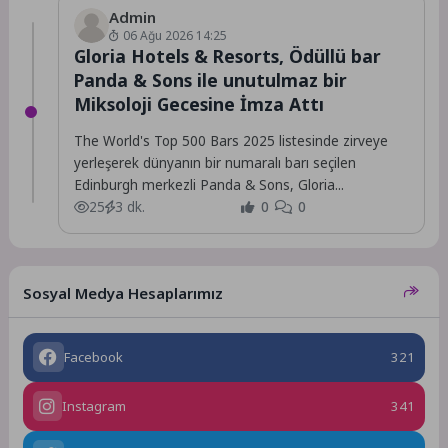
Admin
06 Ağu 2026 14:25
Gloria Hotels & Resorts, Ödüllü bar
Panda & Sons ile unutulmaz bir
Miksoloji Gecesine İmza Attı
The World's Top 500 Bars 2025 listesinde zirveye
yerleşerek dünyanın bir numaralı barı seçilen
Edinburgh merkezli Panda & Sons, Gloria...
25
3 dk.
0
0
Sosyal Medya Hesaplarımız
Facebook
321
Instagram
341