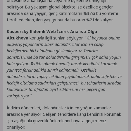
öncesinde arkadaşlarına veya aile üyelerine danıştığını
belirtiyor. Bu yaklaşım global ölçekte ise özellikle gençler
arasında daha yaygın; genç katılımcıların %37’si bu yöntemi
tercih ederken, ileri yaş grubunda bu oran %21’de kalıyor.
Kaspersky Kıdemli Web İçerik Analisti Olga
Altukhova
konuyla ilgili şunları söylüyor: “
Yıl boyunca online
alışveriş yapanların siber dolandırıcılar için en cazip
hedeflerden biri olduğunu gözlemliyoruz. İndirim
dönemlerinde bu tür dolandırıcılık girişimleri çok daha yoğun
hale geliyor. Tetikte olmak önemli; ancak kendinizi korumak
yalnızca farkındalıkla sınırlı kalmamalı. Özellikle
dolandırıcıların yapay zekâdan faydalanarak daha sofistike ve
hedefli oltalama saldırıları geliştirmesi, bu tehditlerin sıradan
kullanıcılar tarafından ayırt edilmesini her geçen gün
zorlaştırıyor
.”
İndirim dönemleri, dolandırıcılar için en yoğun zamanlar
arasında yer alıyor. Gelişen tehditlere karşı kendinizi korumak
için aşağıdaki güvenlik önlemlerini hayata geçirmeniz
öneriliyor: