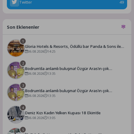
Twitter
49
Son Eklenenler
1
Gloria Hotels & Resorts, Ödüllü bar Panda & Sons ile
unutulmaz bir Miksoloji Gecesine İmza Attı
06.08.2026
14:25
2
Bodrum’da anlamlı buluşma! Özgür Aras’ın çok
konuşulan kitabı yeni baskısını Titanic Luxury Collection
06.08.2026
13:35
Bodrum’da kutladı
3
Bodrum’da anlamlı buluşma! Özgür Aras’ın çok
konuşulan kitabı yeni baskısını Titanic Luxury Collection
06.08.2026
13:35
Bodrum’da kutladı
4
Deniz Kızı Kadın Yelken Kupası 18 Ekim’de
06.08.2026
13:05
5