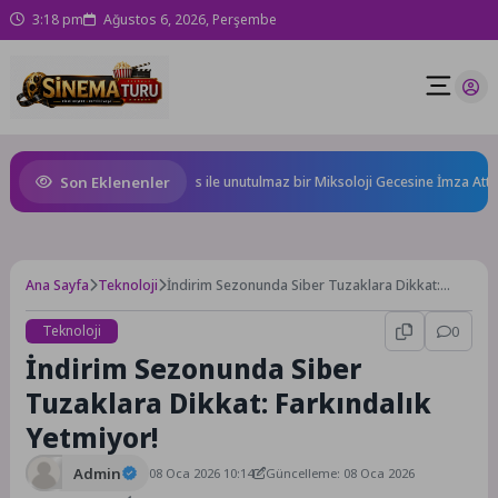
3:18 pm
Ağustos 6, 2026, Perşembe
Son Eklenenler
s, Ödüllü bar Panda & Sons ile unutulmaz bir Miksoloji Gecesine İmza Attı
Ana Sayfa
Teknoloji
İndirim Sezonunda Siber Tuzaklara Dikkat:
Farkındalık Yetmiyor!
Teknoloji
0
İndirim Sezonunda Siber
Tuzaklara Dikkat: Farkındalık
Yetmiyor!
Admin
08 Oca 2026 10:14
Güncelleme: 08 Oca 2026