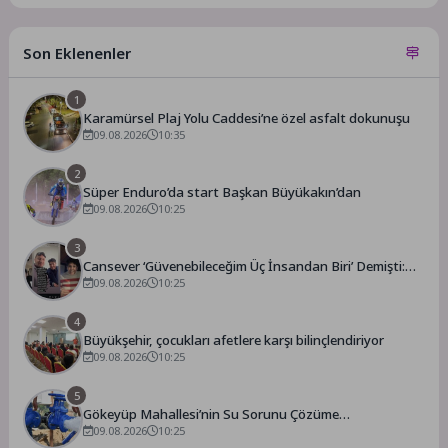
Son Eklenenler
1
Karamürsel Plaj Yolu Caddesi’ne özel asfalt dokunuşu
09.08.2026
10:35
2
Süper Enduro’da start Başkan Büyükakın’dan
09.08.2026
10:25
3
Cansever ‘Güvenebileceğim Üç İnsandan Biri’ Demişti:
Mahmut Görgen’den Cansever’e Duygusal Veda
09.08.2026
10:25
4
Büyükşehir, çocukları afetlere karşı bilinçlendiriyor
09.08.2026
10:25
5
Gökeyüp Mahallesi’nin Su Sorunu Çözüme
Kavuşturuldu
09.08.2026
10:25