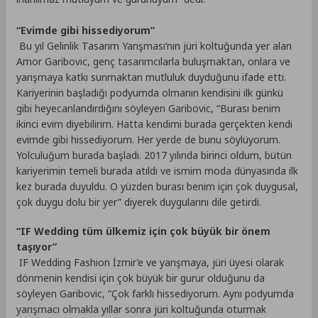
“Evimde gibi hissediyorum”
Bu yıl Gelinlik Tasarım Yarışması’nın jüri koltuğunda yer alan
Amor Garibovic, genç tasarımcılarla buluşmaktan, onlara ve
yarışmaya katkı sunmaktan mutluluk duyduğunu ifade etti.
Kariyerinin başladığı podyumda olmanın kendisini ilk günkü
gibi heyecanlandırdığını söyleyen Garibovic, “Burası benim
ikinci evim diyebilirim. Hatta kendimi burada gerçekten kendi
evimde gibi hissediyorum. Her yerde de bunu söylüyorum.
Yolculuğum burada başladı. 2017 yılında birinci oldum, bütün
kariyerimin temeli burada atıldı ve ismim moda dünyasında ilk
kez burada duyuldu. O yüzden burası benim için çok duygusal,
çok duygu dolu bir yer” diyerek duygularını dile getirdi.
“IF Wedding tüm ülkemiz için çok büyük bir önem
taşıyor”
IF Wedding Fashion İzmir’e ve yarışmaya, jüri üyesi olarak
dönmenin kendisi için çok büyük bir gurur olduğunu da
söyleyen Garibovic, “Çok farklı hissediyorum. Aynı podyumda
yarışmacı olmakla yıllar sonra jüri koltuğunda oturmak