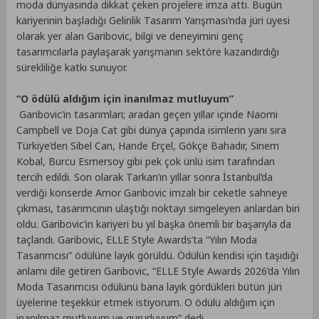
moda dünyasında dikkat çeken projelere imza attı. Bugün
kariyerinin başladığı Gelinlik Tasarım Yarışması’nda jüri üyesi
olarak yer alan Garibovic, bilgi ve deneyimini genç
tasarımcılarla paylaşarak yarışmanın sektöre kazandırdığı
sürekliliğe katkı sunuyor.
“O ödülü aldığım için inanılmaz mutluyum”
Garibovic’in tasarımları; aradan geçen yıllar içinde Naomi
Campbell ve Doja Cat gibi dünya çapında isimlerin yanı sıra
Türkiye’den Sibel Can, Hande Erçel, Gökçe Bahadır, Sinem
Kobal, Burcu Esmersoy gibi pek çok ünlü isim tarafından
tercih edildi. Son olarak Tarkan’ın yıllar sonra İstanbul’da
verdiği konserde Amor Garibovic imzalı bir ceketle sahneye
çıkması, tasarımcının ulaştığı noktayı simgeleyen anlardan biri
oldu. Garibovic’in kariyeri bu yıl başka önemli bir başarıyla da
taçlandı. Garibovic, ELLE Style Awards’ta “Yılın Moda
Tasarımcısı” ödülüne layık görüldü. Ödülün kendisi için taşıdığı
anlamı dile getiren Garibovic, “ELLE Style Awards 2026’da Yılın
Moda Tasarımcısı ödülünü bana layık gördükleri bütün jüri
üyelerine teşekkür etmek istiyorum. O ödülü aldığım için
inanılmaz mutluyum ve gururluyum” dedi.