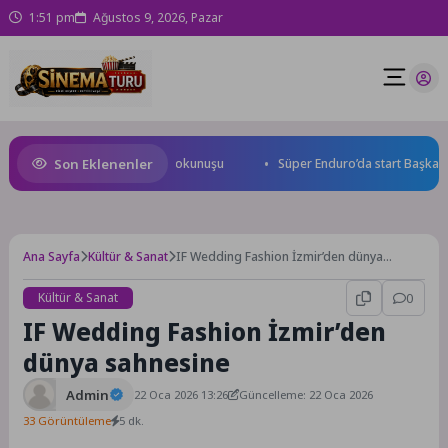
1:51 pm
Ağustos 9, 2026, Pazar
Son Eklenenler
olu Caddesi’ne özel asfalt dokunuşu
Süper Enduro’da start Başkan Büy
Ana Sayfa
Kültür & Sanat
IF Wedding Fashion İzmir’den dünya
sahnesine
Kültür & Sanat
0
IF Wedding Fashion İzmir’den
dünya sahnesine
Admin
22 Oca 2026 13:26
Güncelleme: 22 Oca 2026
33 Görüntüleme
5 dk.