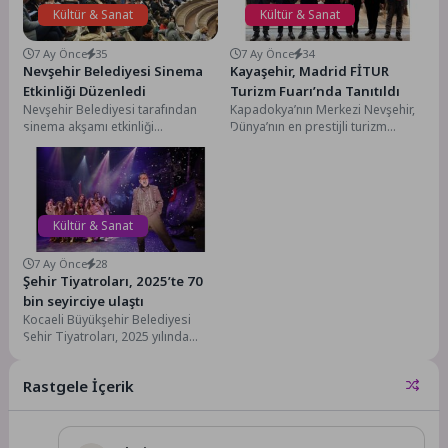
Kültür & Sanat
Kültür & Sanat
7 Ay Önce
35
7 Ay Önce
34
Nevşehir Belediyesi Sinema
Kayaşehir, Madrid FİTUR
Etkinliği Düzenledi
Turizm Fuarı’nda Tanıtıldı
Nevşehir Belediyesi tarafından
Kapadokya’nın Merkezi Nevşehir,
sinema akşamı etkinliği
Dünya’nın en prestijli turizm
kapsamında vatandaşlar "Kardeş
organizasyonlarının başında
Takımı 2" filmini izledi.Nevşehir
gelen Madrid FİTUR Uluslararası
Belediyesi Kültür,...
Turizm Fuar’ında...
Kültür & Sanat
7 Ay Önce
28
Şehir Tiyatroları, 2025’te 70
bin seyirciye ulaştı
Kocaeli Büyükşehir Belediyesi
Şehir Tiyatroları, 2025 yılında
zengin repertuvarı ve yoğun
sahne programıyla yine adından...
Rastgele İçerik