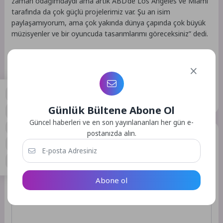
zaman odağımdaydı ama artık ABD’de Los Angeles ve Miami
tarafında da çok güçlü projelerimiz var. Şu an isim
paylaşamıyorum, ama çok yakında dünya çapında çok büyük
müzisyenler ve bir oyuncuda tasarımlarımı göreceksiniz” dedi.
Kaynak: (BYZHA) Beyaz Haber Ajansı
Etiketler :
Bu yazıya ait etiket bulunamadı.
Günlük Bültene Abone Ol
0
Güncel haberleri ve en son yayınlananları her gün e-
postanızda alın.
Bir Yorum Yazın
E-posta adresiniz yayınlanmayacak.
Gerekli alanlar
*
ile
işaretlenmişlerdir
Abone ol