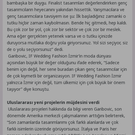
bambaşka bir duygu. Finalist tasarımları değerlendirirken genç
tasarımcıların heyecanını yakından hissettik. Yarışmacılara ve
genç tasarımcılara tavsiyem ise şu: İlk başladığınız zamanki o
tutku hiçbir zaman kaybolmasın. Bende hiç gitmedi, hep kaldı.
Bu çok zor bir yol, çok zor bir sektör ve çok zor bir meslek.
Ama eğer gerçekten yetenek varsa ve o tutku içinizde
duruyorsa mutlaka doğru yola giriyorsunuz. Yol sizi seçiyor, siz
de o yolu seçiyorsunuz” dedi.
Garibovic, IF Wedding Fashion İzmir’in moda dünyası
açısından büyük bir değer olduğunu ifade ederek, “Sadece
benim için değil, her sene buradan çıkan genç tasarımcılar için
de çok kıymetli bir organizasyon. IF Wedding Fashion İzmir
yalnızca İzmir için değil, tüm ülkemiz için çok büyük bir önem
taşıyor” diye konuştu.
Uluslararası yeni projelerin müjdesini verdi
Uluslararası projeleri hakkında da bilgi veren Garibovic, son
dönemde Amerika merkezli çalışmalarının arttığını belirterek,
“Son zamanlarda tasarımlarımı çok farklı alanlarda ve çok
farklı isimlerin üzerinde görüyorsunuz. İtalya ve Paris her