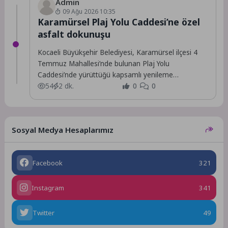
Admin
09 Ağu 2026 10:35
Karamürsel Plaj Yolu Caddesi’ne özel
asfalt dokunuşu
Kocaeli Büyükşehir Belediyesi, Karamürsel ilçesi 4
Temmuz Mahallesi’nde bulunan Plaj Yolu
Caddesi’nde yürüttüğü kapsamlı yenileme
çalışmalarını tamamladı.
54
2 dk.
0
0
Sosyal Medya Hesaplarımız
Facebook
321
Instagram
341
Twitter
49