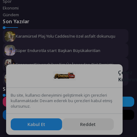
Spor
Ekonomi
Gündem
Son Yazılar
Karamürsel Plaj Yolu Caddesi’ne özel asfalt dokunuşu
Süper Enduro’da start Başkan Büyükakın’dan
Cansever ‘Güvenebileceğim Üç İnsandan Biri’ Demişti:
Mahmut Görgen’den Cansever’e Duygusal Veda
Çerez
Kullanı
Büyükşehir, çocukları afetlere karşı bilinçlendiriyor
Sosyal Medya
Bu site, kullanıcı deneyimini geliştirmek için çerezleri
kullanmaktadır. Devam ederek bu çerezleri kabul etmiş
Instagram
Facebook
Twitter
olursunuz.
LinkedIn
YouTube
TikTok
Kabul Et
Reddet