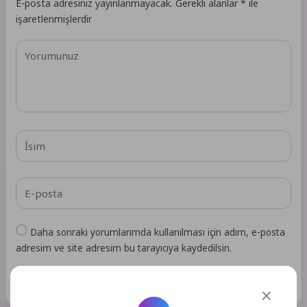
E-posta adresiniz yayınlanmayacak.
Gerekli alanlar
*
ile
işaretlenmişlerdir
Daha sonraki yorumlarımda kullanılması için adım, e-posta
adresim ve site adresim bu tarayıcıya kaydedilsin.
GÖNDER