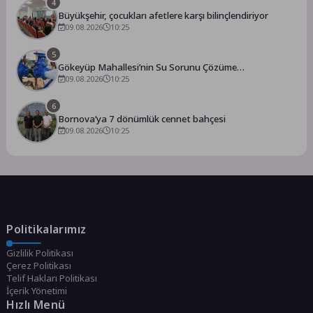
4
Büyükşehir, çocukları afetlere karşı bilinçlendiriyor
09.08.2026
10:25
5
Gökeyüp Mahallesi’nin Su Sorunu Çözüme
Kavuşturuldu
09.08.2026
10:25
6
Bornova’ya 7 dönümlük cennet bahçesi
09.08.2026
10:25
Politikalarımız
Gizlilik Politikası
Çerez Politikası
Telif Hakları Politikası
İçerik Yönetimi
Hızlı Menü