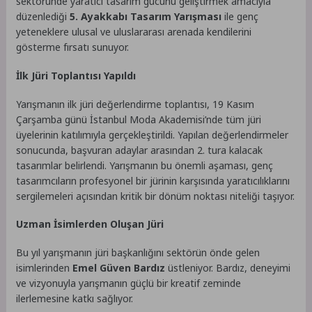
sektöründe yaratıcı tasarım gücünü geliştirmek amacıyla
düzenlediği
5. Ayakkabı Tasarım Yarışması
ile genç
yeteneklere ulusal ve uluslararası arenada kendilerini
gösterme fırsatı sunuyor.
İlk Jüri Toplantısı Yapıldı
Yarışmanın ilk jüri değerlendirme toplantısı, 19 Kasım
Çarşamba günü İstanbul Moda Akademisi’nde tüm jüri
üyelerinin katılımıyla gerçekleştirildi. Yapılan değerlendirmeler
sonucunda, başvuran adaylar arasından 2. tura kalacak
tasarımlar belirlendi. Yarışmanın bu önemli aşaması, genç
tasarımcıların profesyonel bir jürinin karşısında yaratıcılıklarını
sergilemeleri açısından kritik bir dönüm noktası niteliği taşıyor.
Uzman İsimlerden Oluşan Jüri
Bu yıl yarışmanın jüri başkanlığını sektörün önde gelen
isimlerinden
Emel Güven Bardız
üstleniyor. Bardız, deneyimi
ve vizyonuyla yarışmanın güçlü bir kreatif zeminde
ilerlemesine katkı sağlıyor.