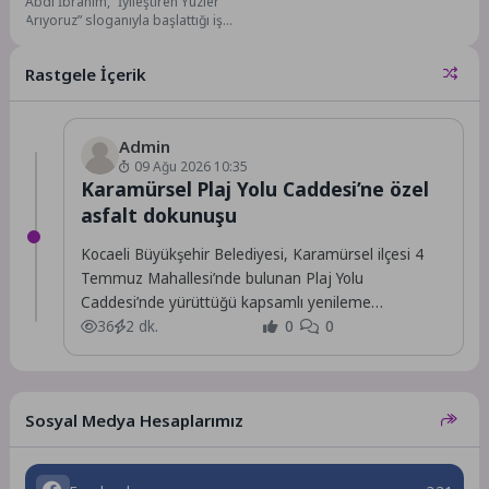
Abdi İbrahim, “İyileştiren Yüzler
genç yeteneklerle
Arıyoruz” sloganıyla başlattığı işe
güçlendiriyor
alım süreci kapsamında saha
organizasyonunu yeni
Rastgele İçerik
yeteneklerle...
Admin
09 Ağu 2026 10:35
Karamürsel Plaj Yolu Caddesi’ne özel
asfalt dokunuşu
Kocaeli Büyükşehir Belediyesi, Karamürsel ilçesi 4
Temmuz Mahallesi’nde bulunan Plaj Yolu
Caddesi’nde yürüttüğü kapsamlı yenileme
çalışmalarını tamamladı.
36
2 dk.
0
0
Sosyal Medya Hesaplarımız