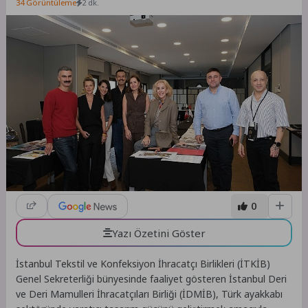
34 Görüntüleme
2 dk.
0
Yazı Özetini Göster
İstanbul Tekstil ve Konfeksiyon İhracatçı Birlikleri (İTKİB)
Genel Sekreterliği bünyesinde faaliyet gösteren İstanbul Deri
ve Deri Mamulleri İhracatçıları Birliği (İDMİB), Türk ayakkabı