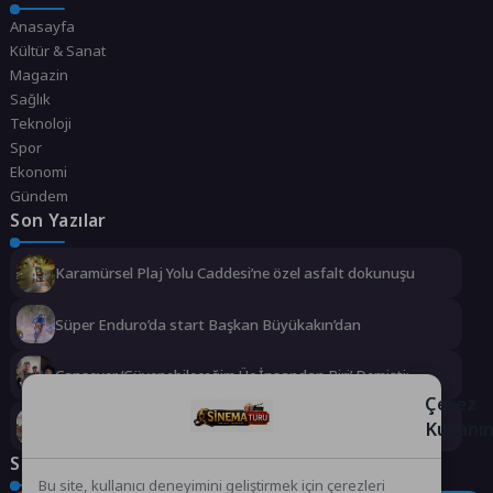
Anasayfa
Kültür & Sanat
Magazin
Sağlık
Teknoloji
Spor
Ekonomi
Gündem
Son Yazılar
Karamürsel Plaj Yolu Caddesi’ne özel asfalt dokunuşu
Süper Enduro’da start Başkan Büyükakın’dan
Cansever ‘Güvenebileceğim Üç İnsandan Biri’ Demişti:
Mahmut Görgen’den Cansever’e Duygusal Veda
Çerez
Kullanı
Büyükşehir, çocukları afetlere karşı bilinçlendiriyor
Sosyal Medya
Bu site, kullanıcı deneyimini geliştirmek için çerezleri