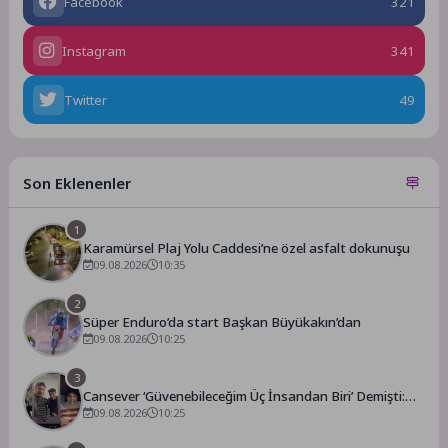
Facebook
321
Instagram
341
Twitter
49
Son Eklenenler
1
Karamürsel Plaj Yolu Caddesi’ne özel asfalt dokunuşu
09.08.2026
10:35
2
Süper Enduro’da start Başkan Büyükakın’dan
09.08.2026
10:25
3
Cansever ‘Güvenebileceğim Üç İnsandan Biri’ Demişti:
Mahmut Görgen’den Cansever’e Duygusal Veda
09.08.2026
10:25