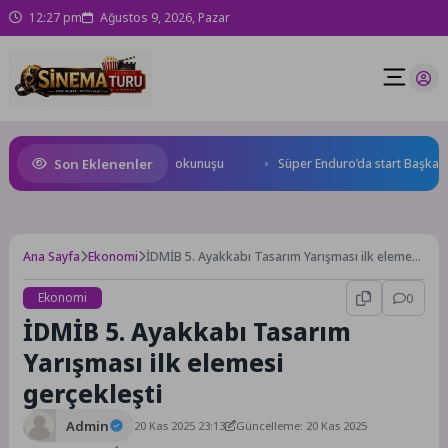
12:27 pm
Ağustos 9, 2026, Pazar
Son Eklenenler
olu Caddesi’ne özel asfalt dokunuşu
Süper Enduro’da start Başkan Bü
Ana Sayfa
Ekonomi
İDMİB 5. Ayakkabı Tasarım Yarışması ilk elemesi
gerçekleşti
Ekonomi
0
İDMİB 5. Ayakkabı Tasarım
Yarışması ilk elemesi
gerçekleşti
Admin
20 Kas 2025 23:13
Güncelleme: 20 Kas 2025