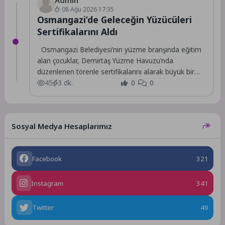
08 Ağu 2026 17:35
Osmangazi’de Geleceğin Yüzücüleri
Sertifikalarını Aldı
Osmangazi Belediyesi’nin yüzme branşında eğitim
alan çocuklar, Demirtaş Yüzme Havuzu’nda
düzenlenen törenle sertifikalarını alarak büyük bir
mutluluk yaşadı.
45
3 dk.
0
0
Sosyal Medya Hesaplarımız
Facebook
321
Instagram
341
Twitter
49