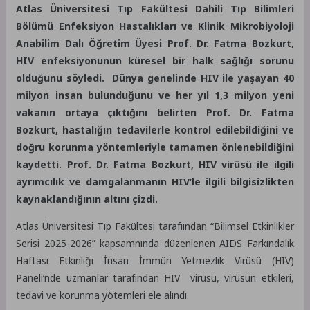
Atlas Üniversitesi Tıp Fakültesi Dahili Tıp Bilimleri
Bölümü Enfeksiyon Hastalıkları ve Klinik Mikrobiyoloji
Anabilim Dalı Öğretim Üyesi Prof. Dr. Fatma Bozkurt,
HIV enfeksiyonunun küresel bir halk sağlığı sorunu
olduğunu söyledi. Dünya genelinde HIV ile yaşayan 40
milyon insan bulunduğunu ve her yıl 1,3 milyon yeni
vakanın ortaya çıktığını belirten Prof. Dr. Fatma
Bozkurt, hastalığın tedavilerle kontrol edilebildiğini ve
doğru korunma yöntemleriyle tamamen önlenebildiğini
kaydetti. Prof. Dr. Fatma Bozkurt, HIV virüsü ile ilgili
ayrımcılık ve damgalanmanın HIV’le ilgili bilgisizlikten
kaynaklandığının altını çizdi.
Atlas Üniversitesi Tıp Fakültesi tarafıından “Bilimsel Etkinlikler
Serisi 2025-2026” kapsamnında düzenlenen AIDS Farkındalık
Haftası Etkinliği İnsan İmmün Yetmezlik Virüsü (HIV)
Paneli’nde uzmanlar tarafından HIV virüsü, virüsün etkileri,
tedavi ve korunma yötemleri ele alındı.