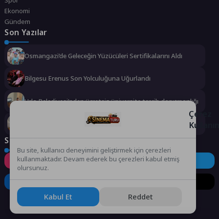
Ekonomi
Gündem
Son Yazılar
Osmangazi’de Geleceğin Yüzücüleri Sertifikalarını Aldı
Bilgesu Erenus Son Yolculuğuna Uğurlandı
Urla Belediyesi’nden ücretsiz üniversite tercih danışmanlığı
Çerez
2 milyona yakın aday bu testi çözdü…
Kullanı
Sosyal Medya
Bu site, kullanıcı deneyimini geliştirmek için çerezleri
kullanmaktadır. Devam ederek bu çerezleri kabul etmiş
Instagram
Facebook
Twitter
olursunuz.
LinkedIn
YouTube
TikTok
Kabul Et
Reddet