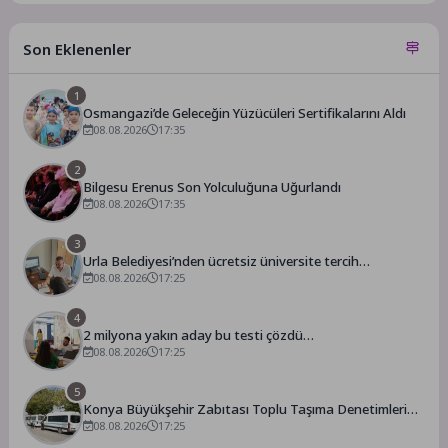
Son Eklenenler
1
Osmangazi’de Geleceğin Yüzücüleri Sertifikalarını Aldı
08.08.2026
17:35
2
Bilgesu Erenus Son Yolculuğuna Uğurlandı
08.08.2026
17:35
3
Urla Belediyesi’nden ücretsiz üniversite tercih
danışmanlığı
08.08.2026
17:25
4
2 milyona yakın aday bu testi çözdü…
08.08.2026
17:25
5
Konya Büyükşehir Zabıtası Toplu Taşıma Denetimlerini
Sürdürüyor
08.08.2026
17:25