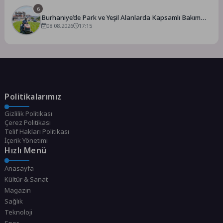
6
Burhaniye’de Park ve Yeşil Alanlarda Kapsamlı Bakım
Çalışmaları Sürüyor
08.08.2026
17:15
Politikalarımız
Gizlilik Politikası
Çerez Politikası
Telif Hakları Politikası
İçerik Yönetimi
Hızlı Menü
Anasayfa
Kültür & Sanat
Magazin
Sağlık
Teknoloji
Spor