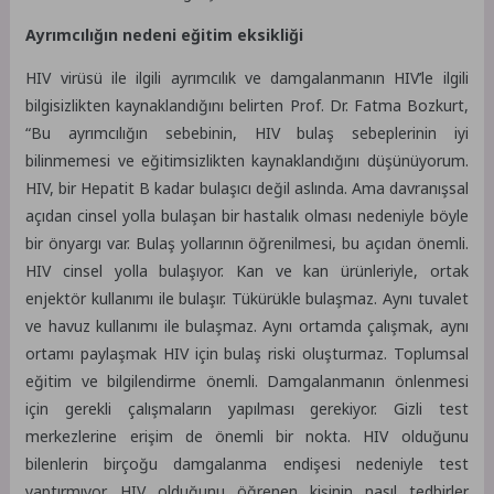
Ayrımcılığın nedeni eğitim eksikliği
HIV virüsü ile ilgili ayrımcılık ve damgalanmanın HIV’le ilgili
bilgisizlikten kaynaklandığını belirten Prof. Dr. Fatma Bozkurt,
“Bu ayrımcılığın sebebinin, HIV bulaş sebeplerinin iyi
bilinmemesi ve eğitimsizlikten kaynaklandığını düşünüyorum.
HIV, bir Hepatit B kadar bulaşıcı değil aslında. Ama davranışsal
açıdan cinsel yolla bulaşan bir hastalık olması nedeniyle böyle
bir önyargı var. Bulaş yollarının öğrenilmesi, bu açıdan önemli.
HIV cinsel yolla bulaşıyor. Kan ve kan ürünleriyle, ortak
enjektör kullanımı ile bulaşır. Tükürükle bulaşmaz. Aynı tuvalet
ve havuz kullanımı ile bulaşmaz. Aynı ortamda çalışmak, aynı
ortamı paylaşmak HIV için bulaş riski oluşturmaz. Toplumsal
eğitim ve bilgilendirme önemli. Damgalanmanın önlenmesi
için gerekli çalışmaların yapılması gerekiyor. Gizli test
merkezlerine erişim de önemli bir nokta. HIV olduğunu
bilenlerin birçoğu damgalanma endişesi nedeniyle test
yaptırmıyor. HIV olduğunu öğrenen kişinin nasıl tedbirler