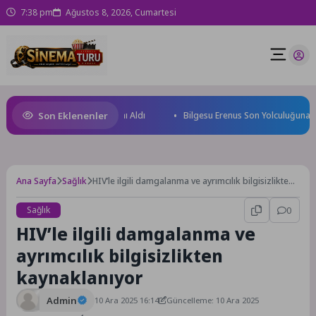
7:38 pm
Ağustos 8, 2026, Cumartesi
Son Eklenenler
üzücüleri Sertifikalarını Aldı
Bilgesu Erenus Son Yolculuğuna Uğurla
Ana Sayfa
Sağlık
HIV’le ilgili damgalanma ve ayrımcılık bilgisizlikten
kaynaklanıyor
Sağlık
0
HIV’le ilgili damgalanma ve
ayrımcılık bilgisizlikten
kaynaklanıyor
Admin
10 Ara 2025 16:14
Güncelleme: 10 Ara 2025