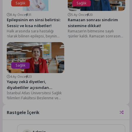
Sağlık
Sağlık
8 Ay Önce
31
5 Ay Önce
20
Epilepsinin en sinsi belirtisi:
Ramazan sonrası sindirim
Sessiz ve kısa nöbetler!
sistemine dikkat!
Halk arasında sara hastalığı
Ramazan’ın bitmesine sayılı
olarak bilinen epilepsi, beynin
günler kaldı. Ramazan sonrasında
elektriksel aktivitesinin zaman
normal beslenme düzenine
zaman kontrolden çıkarak
geçişte sindirim sisteminin
tekrarlayan...
uyumunun sağlanması,...
Sağlık
4 Ay Önce
23
Yapay zekâ diyetleri,
diyabetliler açısından
İstanbul Atlas Üniversitesi Sağlık
güvenli mi?
Bilimleri Fakültesi Beslenme ve
Diyetetik Bölüm Başkanı Prof. Dr.
M. Emel...
Rastgele İçerik
Admin