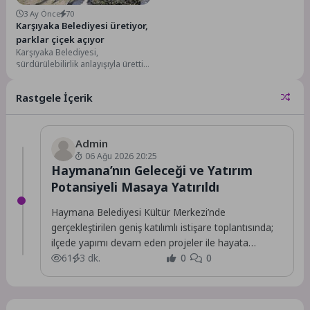
3 Ay Önce
70
Karşıyaka Belediyesi üretiyor,
parklar çiçek açıyor
Karşıyaka Belediyesi,
sürdürülebilirlik anlayışıyla ürettiği
çiçek ve bitkilerle hem kenti
güzelleştiriyor hem de yeşil
Rastgele İçerik
dokuyu...
Admin
06 Ağu 2026 20:25
Haymana’nın Geleceği ve Yatırım
Potansiyeli Masaya Yatırıldı
Haymana Belediyesi Kültür Merkezi’nde
gerçekleştirilen geniş katılımlı istişare toplantısında;
ilçede yapımı devam eden projeler ile hayata
geçirilmesi planlanan yeni yatırımlar,...
61
3 dk.
0
0