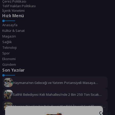
Çerez Politikası
Telif Hakları Politikası
İçerik Yönetimi
Hızlı Menü
Anasayfa
Kültür & Sanat
Magazin
Sağlık
Teknoloji
Spor
Ekonomi
Gündem
Son Yazılar
Haymana’nın Geleceği ve Yatırım Potansiyeli Masaya
Yatırıldı
Salihli Belediyesi Keli Mahallesi’nde 2 Bin 250 Ton Sıcak
Asfalt Çalışmasını Tamamladı
Manisa Büyükşehir Belediyesi “Sağlıklı İşyeri” Sertifikasını
Aldı
Çerez