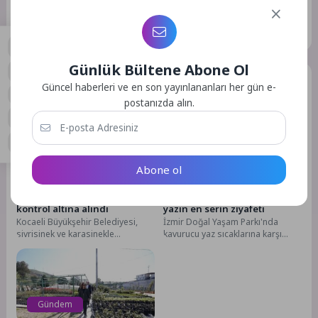
GÖNDER
Günlük Bültene Abone Ol
Benzer Yazılar
0
Güncel haberleri ve en son yayınlananları her gün e-
postanızda alın.
Gündem
Gündem
Abone ol
7 Ay Önce
26
2 Hf. Önce
53
12 ilçede 24 milyon m2 alan
İzmir Doğal Yaşam Parkı’nda
kontrol altına alındı
yazın en serin ziyafeti
Kocaeli Büyükşehir Belediyesi,
İzmir Doğal Yaşam Parkı'nda
sivrisinek ve karasinekle
kavurucu yaz sıcaklarına karşı
mücadele kapsamında 127
hayvanlar için özel serinleme
personelle 2025 yılı boyunca tüm
programı uygulanıyor. Buz...
ilçelerde...
Gündem