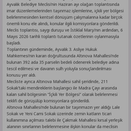
Ayvalık Belediye Meclisi’nin Haziran ayı olağan toplantısında
imar düzenlemelerinden taşınmaz işlemlerine, içkili yer bölgesi
belirlenmesinden kentsel dönüşüm çalışmalarına kadar birçok
önemli konu ele alındı, konular ilgili komisyonlara gönderildi.
Meclis toplantısı, saygı duruşu ve İstiklal Marşı’nın ardından, 6
Mayıs 2026 tarihli toplantı tutanak özetlerinin oylanmasıyla
başladı.
Toplantının gündeminde, Ayvalık 3. Asliye Hukuk
Mahkemesi’nin kararı doğrultusunda Altınova Mahallesi’nde
bulunan 392 ada 35 parselin bedeli ödenerek belediye adına
tescil edilmesi ve davanın sulh yoluyla sonuçlandırılması
konusu yer aldı.
Mecliste ayrıca Altınova Mahallesi sahil şeridinde, 211
Sokak’taki mendireklerin başlangıcı ile Madra Çayı arasında
kalan sahil bölgesinin “İçkili Yer Bölgesi” olarak belirlenmesi
teklifi de görüşülüp komisyonlara gönderildi.
Altınova Mahallesi’nde bulunan bir taşınmazın yer aldığı Lale
Sokak ve Yeni Cami Sokak üzerinde zemin katların ticari
kullanımına açılması talebi ile Çakmak Mahallesi kırsal yerleşik
alanının sınırlarının belirlenmesine ilişkin konular da meclisin