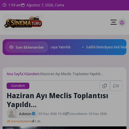
1:59 am
Ağustos 7, 2026, Cuma
Son Eklenenler
 ve Yatırım Potansiyeli Masaya Yatırıldı
Salihli Belediyesi Keli Mahall
Ana Sayfa
Gündem
Haziran Ayı Meclis Toplantısı Yapıldı…
Gündem
0
Haziran Ayı Meclis Toplantısı
Yapıldı…
Admin
03 Haz 2026 15:43
Güncelleme: 03 Haz 2026
20 Görüntüleme
2 dk.