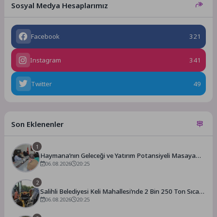
Sosyal Medya Hesaplarımız
Facebook
321
Instagram
341
Twitter
49
Son Eklenenler
1
Haymana’nın Geleceği ve Yatırım Potansiyeli Masaya
Yatırıldı
06.08.2026
20:25
2
Salihli Belediyesi Keli Mahallesi’nde 2 Bin 250 Ton Sıcak
Asfalt Çalışmasını Tamamladı
06.08.2026
20:25