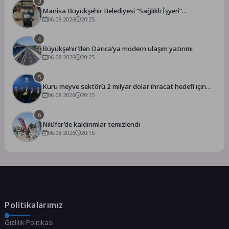
3
Manisa Büyükşehir Belediyesi “Sağlıklı İşyeri”
Sertifikasını Aldı
06.08.2026
20:25
4
Büyükşehir’den Darıca’ya modern ulaşım yatırımı
06.08.2026
20:25
5
Kuru meyve sektörü 2 milyar dolar ihracat hedefi için
Ankara’dan destek istedi
06.08.2026
20:15
6
Nilüfer’de kaldırımlar temizlendi
06.08.2026
20:15
Politikalarımız
Gizlilik Politikası