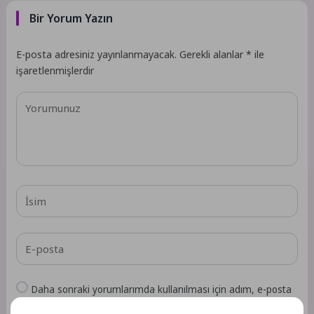
Bir Yorum Yazın
E-posta adresiniz yayınlanmayacak.
Gerekli alanlar
*
ile
işaretlenmişlerdir
Daha sonraki yorumlarımda kullanılması için adım, e-posta
adresim ve site adresim bu tarayıcıya kaydedilsin.