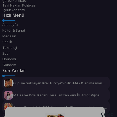
Çerez Politikası
Telif Hakları Politikası
İçerik Yönetimi
Hızlı Menü
Anasayfa
Kültür & Sanat
Magazin
Sağlık
Teknoloji
Spor
Ekonomi
Gündem
Son Yazılar
Gupi ve Gülmeyen Kral Türkiye’nin ilk IMAX® animasyon
filmi oluyor
M Lisa ve Dolu Kadehi Ters Tut’tan Yeni İş Birliği: Vişne
Gözde Demirbilek, NR1 Magazin’de: ‘Son assolist olarak var
olacağım!’
Çerez