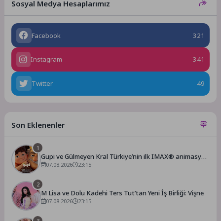
Sosyal Medya Hesaplarımız
Facebook
321
Instagram
341
Twitter
49
Son Eklenenler
1
Gupi ve Gülmeyen Kral Türkiye’nin ilk IMAX® animasyon
filmi oluyor
07.08.2026
23:15
2
M Lisa ve Dolu Kadehi Ters Tut’tan Yeni İş Birliği: Vişne
07.08.2026
23:15
3