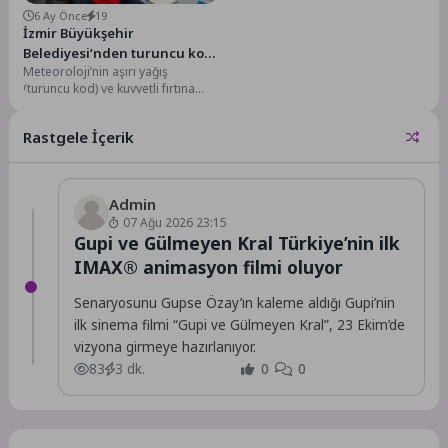
6 Ay Önce
19
İzmir Büyükşehir
Belediyesi’nden turuncu kod
Meteoroloji’nin aşırı yağış
alarmı: Kriz masası devrede,
(turuncu kod) ve kuvvetli fırtına
tüm birimler sahada
uyarısı üzerine İzmir Büyükşehir
Belediyesi, olası olumsuzluklara...
Rastgele İçerik
Admin
07 Ağu 2026 23:15
Gupi ve Gülmeyen Kral Türkiye’nin ilk
IMAX® animasyon filmi oluyor
Senaryosunu Gupse Özay’ın kaleme aldığı Gupi’nin
ilk sinema filmi “Gupi ve Gülmeyen Kral”, 23 Ekim’de
vizyona girmeye hazırlanıyor.
83
3 dk.
0
0