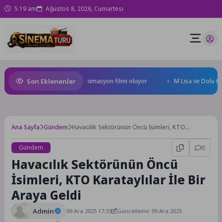
5:19 am
Ağustos 8, 2026, Cumartesi
Son Eklenenler
al Türkiye’nin ilk IMAX® animasyon filmi oluyor
M Lisa ve Dolu Kadehi 
Ana Sayfa
Gündem
Havacılık Sektörünün Öncü İsimleri, KTO
Karataylılar İle Bir Araya Geldi
Gündem
0
Havacılık Sektörünün Öncü
İsimleri, KTO Karataylılar İle Bir
Araya Geldi
Admin
09 Ara 2025 17:33
Güncelleme: 09 Ara 2025