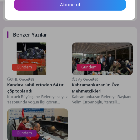
Abone ol
GÖNDER
Benzer Yazılar
Gündem
Gündem
3 Hf. Önce
88
3 Ay Önce
20
Kandıra sahillerinden 64 tır
Kahramankazan’ın Özel
çöp toplandı
Mehmetçikleri
Kocaeli Büyükşehir Belediyesi, yaz
Kahramankazan Belediye Başkanı
sezonunda yoğun ilgi gören
Selim Çırpanoğlu, “temsili
Kandıra sahillerinde temizlik
askerlik” heyecanı yaşayan özel
çalışmalarını aralıksız sürdürüyor.
bireylerin kına gecesinde duygu
1...
dolu...
Gündem