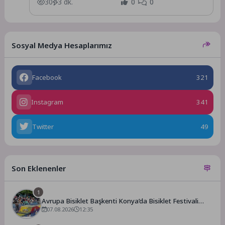
30
3 dk.
0
0
Sosyal Medya Hesaplarımız
Facebook
321
Instagram
341
Twitter
49
Son Eklenenler
1
Avrupa Bisiklet Başkenti Konya’da Bisiklet Festivali
Heyecanı Başladı
07.08.2026
12:35