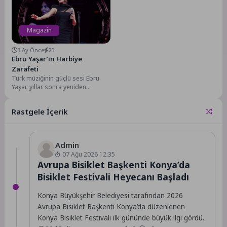
eli...
kurucusu olduğu...
Magazin
3 Ay Önce
25
Ebru Yaşar’ın Harbiye
Zarafeti
Türk müziğinin güçlü sesi Ebru
Yaşar, yıllar sonra yeniden
Harbiye Açıkhava sahnesine çıktı.
Biletlerin günler...
Rastgele İçerik
Admin
07 Ağu 2026 12:35
Avrupa Bisiklet Başkenti Konya’da
Bisiklet Festivali Heyecanı Başladı
Konya Büyükşehir Belediyesi tarafından 2026
Avrupa Bisiklet Başkenti Konya’da düzenlenen
Konya Bisiklet Festivali ilk gününde büyük ilgi gördü.