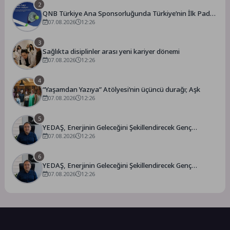
2
QNB Türkiye Ana Sponsorluğunda Türkiye’nin İlk Padel
Türkiye Şampiyonası Başlıyor
07.08.2026
12:26
3
Sağlıkta disiplinler arası yeni kariyer dönemi
07.08.2026
12:26
4
“Yaşamdan Yazıya” Atölyesi’nin üçüncü durağı; Aşk
07.08.2026
12:26
5
YEDAŞ, Enerjinin Geleceğini Şekillendirecek Genç
Yetenekleri Arıyor
07.08.2026
12:26
6
YEDAŞ, Enerjinin Geleceğini Şekillendirecek Genç
Yetenekleri Arıyor
07.08.2026
12:26