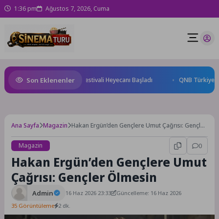
1:36 pm
Ağustos 7, 2026, Cuma
Son Eklenenler
Başkenti Konya’da Bisiklet Festivali Heyecanı Başladı
QNB Türkiye Ana S
Ana Sayfa
Magazin
Hakan Ergün’den Gençlere Umut Çağrısı: Gençler
Ölmesin
Magazin
0
Hakan Ergün’den Gençlere Umut
Çağrısı: Gençler Ölmesin
Admin
16 Haz 2026 23:33
Güncelleme: 16 Haz 2026
35 Görüntüleme
2 dk.