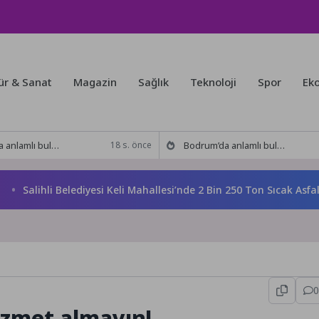
ür & Sanat
Magazin
Sağlık
Teknoloji
Spor
Ek
kitabı yeni baskısını Titanic Luxury Collection Bodrum’da kutladı
Bodrum’da anlamlı buluşma! Özgür Aras’ın çok konuşulan kitabı yeni baskısını Titanic Luxury Collection Bodrum’da kutladı
18 s. önce
alihli Belediyesi Keli Mahallesi’nde 2 Bin 250 Ton Sıcak Asfalt Ç
0
zmet almayın!