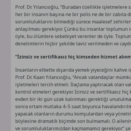
Prof. Dr. Yılancıoğlu, “Buradan özellikle işletmelere
her bir insanın başına ne bir polis ne de bir zabıta di
sorumluluklarını bilmediği sürece maalesef zehirle
anlaşılması gerekiyor. Çünkü bu insanlar toplumun i
öyle, bu ölümlere sebebiyet verenler de öyle. Toplum
denetimlerin hiçbir şekilde taviz verilmeden ve caydı
“İzinsiz ve sertifikasız hiç kimseden hizmet alı
İnsanların elbette dışarıda yemek yiyeceğini kahve i
Prof. Dr. Kaan Yılancıoğlu, “Ancak vatandaşlar mümkü
işletmeleri tercih etmeli. İlaçlama yaptıracak olan v
kontrol etmeleri gerekiyor. İzinsiz ve sertifikasız h
evden bir iki gün uzak kalınması gerektiği unutulmam
sonra ortam mutlaka 4–5 saat boyunca havalandırılmal
yapacak olanların durumu komşulardan veya yönetimd
böylesine dramatik biçimde son bulmamalı. O ailenin
ve sorumluluklarımızdan kaçmamamız gerekiyor.” şe