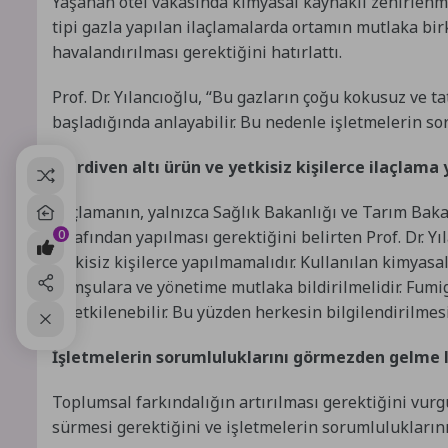
Yaşanan otel vakasında kimyasal kaynaklı zehirlenme
tipi gazla yapılan ilaçlamalarda ortamın mutlaka bi
havalandırılması gerektiğini hatırlattı.
Prof. Dr. Yılancıoğlu, “Bu gazların çoğu kokusuz ve t
başladığında anlayabilir. Bu nedenle işletmelerin so
Merdiven altı ürün ve yetkisiz kişilerce ilaçlama
İlaçlamanın, yalnızca Sağlık Bakanlığı ve Tarım Baka
0
tarafından yapılması gerektiğini belirten Prof. Dr. Yı
yetkisiz kişilerce yapılmamalıdır. Kullanılan kimyasal
komşulara ve yönetime mutlaka bildirilmelidir. Fumi
da etkilenebilir. Bu yüzden herkesin bilgilendirilmesi 
İşletmelerin sorumluluklarını görmezden gelme 
Toplumsal farkındalığın artırılması gerektiğini vurgu
sürmesi gerektiğini ve işletmelerin sorumlulukları