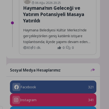
06 Ağu 2026 20:25
Haymana’nın Geleceği ve
Yatırım Potansiyeli Masaya
Yatırıldı
Haymana Belediyesi Kültür Merkezi’nde
gerçekleştirilen geniş katılımlı istişare
toplantısında; ilçede yapımı devam eden
projeler ile hayata geçirilmesi planlanan
85
3 dk.
0
0
yeni yatırımlar,...
Sosyal Medya Hesaplarımız
Facebook
321
Instagram
341