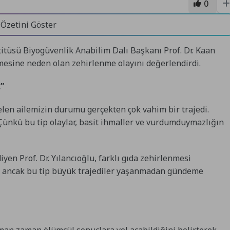
0
 Özetini Göster
titüsü Biyogüvenlik Anabilim Dalı Başkanı Prof. Dr. Kaan
etmesine neden olan zehirlenme olayını değerlendirdi.
.”
gelen ailemizin durumu gerçekten çok vahim bir trajedi.
Çünkü bu tip olaylar, basit ihmaller ve vurdumduymazlığın
yen Prof. Dr. Yılancıoğlu, farklı gıda zehirlenmesi
nı ancak bu tip büyük trajediler yaşanmadan gündeme
zaman zaman ölümcül sonuçlara yol açabildiğini belirterek,