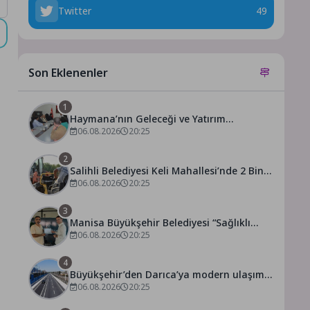
Twitter
49
Son Eklenenler
1
Haymana’nın Geleceği ve Yatırım
Potansiyeli Masaya Yatırıldı
06.08.2026
20:25
2
Salihli Belediyesi Keli Mahallesi’nde 2 Bin
250 Ton Sıcak Asfalt Çalışmasını
06.08.2026
20:25
Tamamladı
3
Manisa Büyükşehir Belediyesi “Sağlıklı
İşyeri” Sertifikasını Aldı
06.08.2026
20:25
4
Büyükşehir’den Darıca’ya modern ulaşım
yatırımı
06.08.2026
20:25