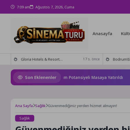
7:09 am
Ağustos 7, 2026, Cuma
Anasayfa
Kült
Gloria Hotels & Resorts, Ödüllü bar Panda & Sons ile unutulmaz bir Miksoloji Gecesine İmza Attı
Bodrum’da anlamlı buluşma! Özgür Aras’ın çok konuşulan 
17 s. önce
Son Eklenenler
ana’nın Geleceği ve Yatırım Potansiyeli Masaya Yatırıldı
S
Ana Sayfa
Sağlık
Güvenmediğiniz yerden hizmet almayın!
Sağlık
Güvenmediğiniz yerden hi