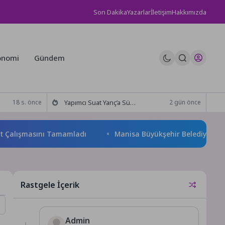
Son Dakika
Yazarlar
İletişim
Hakkımızda
onomi
Gündem
Yapımcı Suat Yanç’a Sürpriz Doğum Günü Kutlaması!
18 s. önce
2 gün önce
alışmasını Tamamladı
Manisa Büyükşehir Belediyesi “Sağlıklı İ
Rastgele İçerik
Admin