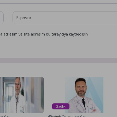
a adresim ve site adresim bu tarayıcıya kaydedilsin.
Sağlık
nce
21
Admin
4 Ay Önce
34