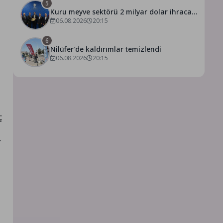
5
Kuru meyve sektörü 2 milyar dolar ihracat
hedefi için Ankara’dan destek istedi
06.08.2026
20:15
6
Nilüfer’de kaldırımlar temizlendi
06.08.2026
20:15
ç
r