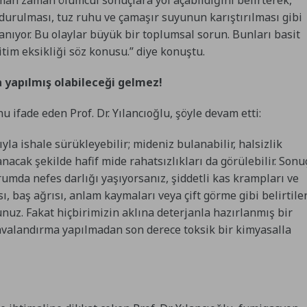
oldurulması, tuz ruhu ve çamaşır suyunun karıştırılması gibi
nıyor. Bu olaylar büyük bir toplumsal sorun. Bunları basit
itim eksikliği söz konusu.” diye konuştu.
a yapılmış olabileceği gelmez!
 ifade eden Prof. Dr. Yılancıoğlu, şöyle devam etti:
yla ishale sürükleyebilir; mideniz bulanabilir, halsizlik
nacak şekilde hafif mide rahatsızlıkları da görülebilir. Sonu
rumda nefes darlığı yaşıyorsanız, şiddetli kas krampları ve
ı, baş ağrısı, anlam kaymaları veya çift görme gibi belirtile
nuz. Fakat hiçbirimizin aklına deterjanla hazırlanmış bir
havalandırma yapılmadan son derece toksik bir kimyasalla