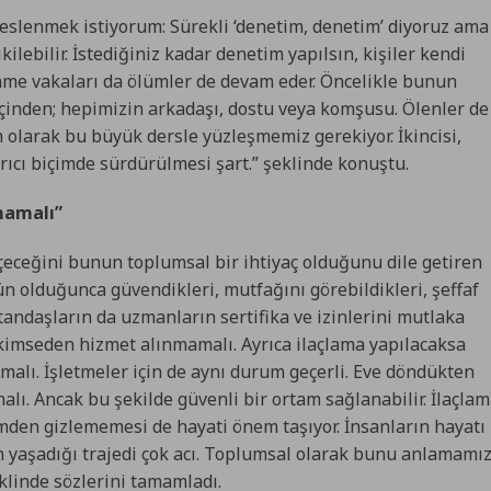
 seslenmek istiyorum: Sürekli ‘denetim, denetim’ diyoruz ama
kilebilir. İstediğiniz kadar denetim yapılsın, kişiler kendi
nme vakaları da ölümler de devam eder. Öncelikle bunun
çinden; hepimizin arkadaşı, dostu veya komşusu. Ölenler de
 olarak bu büyük dersle yüzleşmemiz gerekiyor. İkincisi,
rıcı biçimde sürdürülmesi şart.” şeklinde konuştu.
nmamalı”
çeceğini bunun toplumsal bir ihtiyaç olduğunu dile getiren
n olduğunca güvendikleri, mutfağını görebildikleri, şeffaf
atandaşların da uzmanların sertifika ve izinlerini mutlaka
iç kimseden hizmet alınmamalı. Ayrıca ilaçlama yapılacaksa
alı. İşletmeler için de aynı durum geçerli. Eve döndükten
ı. Ancak bu şekilde güvenli bir ortam sağlanabilir. İlaçla
en gizlememesi de hayati önem taşıyor. İnsanların hayatı
 yaşadığı trajedi çok acı. Toplumsal olarak bunu anlamamı
klinde sözlerini tamamladı.