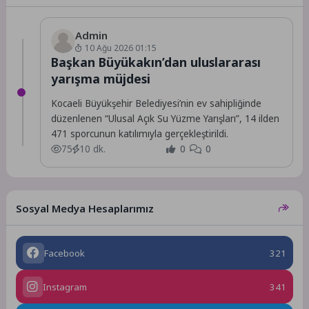
Admin
10 Ağu 2026 01:15
Başkan Büyükakın’dan uluslararası
yarışma müjdesi
Kocaeli Büyükşehir Belediyesi’nin ev sahipliğinde
düzenlenen “Ulusal Açık Su Yüzme Yarışları”, 14 ilden
471 sporcunun katılımıyla gerçekleştirildi.
75
10 dk.
0
0
Sosyal Medya Hesaplarımız
Facebook
321
Instagram
341