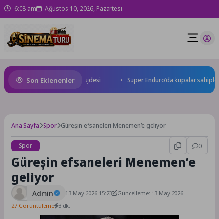
6:08 am
Ağustos 10, 2026, Pazartesi
Son Eklenenler
dan uluslararası yarışma müjdesi
Süper Enduro’da kupalar sahiplerini
Ana Sayfa
Spor
Güreşin efsaneleri Menemen’e geliyor
Spor
0
Güreşin efsaneleri Menemen’e
geliyor
Admin
13 May 2026 15:23
Güncelleme: 13 May 2026
27 Görüntüleme
3 dk.