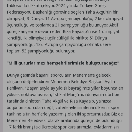
tablosu da dikkat çekiyor. 2024 yılında Türkiye Güreş
Federasyonu Başkanlığı görevine seçilen Taha Akgül’ün bir
olimpiyat, 3 Dünya, 11 Avrupa şampiyonluğu, 2 kez olimpiyat
üçüncülüğü ve toplamda 31 şampiyonluğu bulunuyor. Aktif
güreş kariyerine devam eden Rıza Kayaalp’in ise 1 olimpiyat
ikinciliği, iki olimpiyat üçüncülüğü ile birlikte 5’i Dünya
şampiyonluğu, 13’ü Avrupa şampiyonluğu olmak üzere
toplam 53 şampiyonluğu bulunuyor.
“Milli gururlarımızı hemşehrilerimizle buluşturacağız”
Dünya çapında başarılı sporcuların Menemen’e gelecek
oluşunu değerlendiren Menemen Belediye Başkanı Aydın
Pehlivan, “Başarılarıyla ay yıldızlı bayrağımızı yıllar boyunca en
yüksek noktaya astıran, İstiklal Marşı’mızı dünyanın dört bir
tarafında dinleten Taha Akgül ve Rıza Kayaalp, yalnızca
bugünün sporcuları değil, zaferleriyle isimlerini ülkemiz spor
tarihine altın harflerle yazdırmış olan iki sporcumuzdur. Biz de
Menemen Belediyesi olarak aralarında güreşin de bulunduğu
17 farklı branştaki ücretsiz spor kurslarımızla, evlatlarımızın