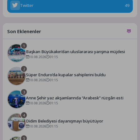
Twitter
49
Son Eklenenler
1
Başkan Büyükakın’dan uluslararası yarışma müjdesi
10.08.2026
01:15
2
Süper Enduro’da kupalar sahiplerini buldu
10.08.2026
01:15
3
Anne Şehir yaz akşamlarında “Arabesk” rüzgârı esti
10.08.2026
01:15
4
Didim Belediyesi dayanışmayı büyütüyor
10.08.2026
01:15
5