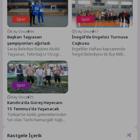
Spor
Spor
6 Ay Önce
44
3 Ay Önce
17
Başkan Taşyasan
İnegöl’de Engelsiz Turnuva
şampiyonları ağırladı
Coşkusu
Saray Belediye Başkanı Abdül
Engelliler Haftası kapsamında
Taşyasan, Tekirdağ U-16 Ligi
İnegöl Belediyesi ile İlçe Milli
Şampiyonu Tekirdağ Marmara
Eğitim Müdürlüğü iş birliğinde
Spor U- 16 takımı...
düzenlenen 4. Engelsiz...
Spor
4 Ay Önce
25
Kandıra’da Güreş Heyecanı
15 Temmuz’da Yaşanacak
Türkiye’nin köklü geleneklerinden
biri olan Tarihi Namazgâh Yağlı
Pehlivan Güreşleri, bu yıl da
Kırkpınar Yağlı...
Rastgele İçerik