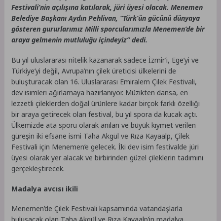
Festivali’nin açılışına katılarak, jüri üyesi olacak. Menemen
Belediye Başkanı Aydın Pehlivan, “Türk’ün gücünü dünyaya
gösteren gururlarımız Milli sporcularımızla Menemen’de bir
araya gelmenin mutluluğu içindeyiz” dedi.
Bu yıl uluslararası nitelik kazanarak sadece İzmir’i, Ege’yi ve
Türkiye’yi değil, Avrupa’nın çilek üreticisi ülkelerini de
buluşturacak olan 16. Uluslararası Emiralem Çilek Festivali,
dev isimleri ağırlamaya hazırlanıyor. Müzikten dansa, en
lezzetli çileklerden doğal ürünlere kadar birçok farklı özelliği
bir araya getirecek olan festival, bu yıl spora da kucak açtı.
Ülkemizde ata sporu olarak anılan ve büyük kıymet verilen
güreşin iki efsane ismi Taha Akgül ve Rıza Kayaalp, Çilek
Festivali için Menemen’e gelecek. İki dev isim festivalde jüri
üyesi olarak yer alacak ve birbirinden güzel çileklerin tadımını
gerçekleştirecek.
Madalya avcısı ikili
Menemen’de Çilek Festivali kapsamında vatandaşlarla
buluşacak olan Taha Akgül ve Rıza Kayaalp’in madalya