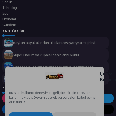
Sağlık
Teknoloji
Spor
Ekonomi
Gündem
Son Yazılar
Başkan Büyükakın’dan uluslararası yarışma müjdesi
Süper Enduro’da kupalar sahiplerini buldu
Anne Şehir yaz akşamlarında “Arabesk” rüzgârı esti
Çerez
Kullanı
Didim Belediyesi dayanışmayı büyütüyor
Sosyal Medya
Bu site, kullanıcı deneyimini geliştirmek için çerezleri
kullanmaktadır. Devam ederek bu çerezleri kabul etmiş
Instagram
Facebook
Twitter
olursunuz.
LinkedIn
YouTube
TikTok