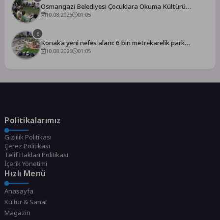
Osmangazi Belediyesi Çocuklara Okuma Kültürü
Kazandırıyor
10.08.2026
01:05
6
Konak’a yeni nefes alanı: 6 bin metrekarelik park
hizmete açılıyor
10.08.2026
01:05
Politikalarımız
Gizlilik Politikası
Çerez Politikası
Telif Hakları Politikası
İçerik Yönetimi
Hızlı Menü
Anasayfa
Kültür & Sanat
Magazin