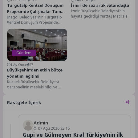
Turgutalp Kentsel Dönüşüm
İzmir’de söz artık vatandaşta
İzmir Büyükşehir Belediyesi’nin
Projesinde Çalışmalar Tüm
hayata geçirdiği Yurttaş Meclisleri
İnegöl Belediyesi’nin Turgutalp
Hızıyla Sürüyor
30 ilçede başlıyor. İzmirliler, su
Kentsel Dönüşüm Projesinde
yönetiminden ulaşıma, tarımdan...
etaplar eş zamanlı olarak ilerliyor.
1. etapta inşaat çalışmaları...
Gündem
1 Ay Önce
27
Büyükşehir’den etkin bütçe
yönetimi eğitimi
Kocaeli Büyükşehir Belediyesi
personelinin mesleki bilgi ve
yetkinliklerini artırmaya yönelik
kurum içi eğitim faaliyetlerini
Rastgele İçerik
aralıksız...
Admin
07 Ağu 2026 23:15
Gupi ve Gülmeyen Kral Türkiye’nin ilk