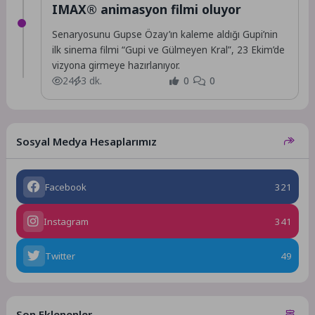
IMAX® animasyon filmi oluyor
Senaryosunu Gupse Özay’ın kaleme aldığı Gupi’nin
ilk sinema filmi “Gupi ve Gülmeyen Kral”, 23 Ekim’de
vizyona girmeye hazırlanıyor.
24
3 dk.
0
0
Sosyal Medya Hesaplarımız
Facebook
321
Instagram
341
Twitter
49
Son Eklenenler