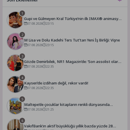
1
Gupi ve Gülmeyen Kral Türkiye’nin ilk IMAX® animasyon
filmi oluyor
07.08.2026
23:15
2
M Lisa ve Dolu Kadehi Ters Tut’tan Yeni İş Birliği: Vişne
07.08.2026
23:15
3
Gözde Demirbilek, NR1 Magazin’de: ‘Son assolist olarak
var olacağım!’
07.08.2026
22:35
4
Kayseri’de izdiham değil, rekor vardı!
07.08.2026
22:35
5
Maltepe’de çocuklar kitapların renkli dünyasında
buluştu
07.08.2026
21:25
6
VakıfBank’ın aktif büyüklüğü yıllık bazda yüzde 28