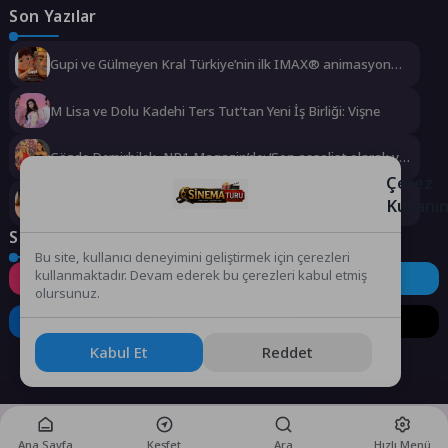
Son Yazılar
Gupi ve Gülmeyen Kral Türkiye’nin ilk IMAX® animasyon
filmi oluyor
M Lisa ve Dolu Kadehi Ters Tut’tan Yeni İş Birliği: Vişne
Gözde Demirbilek, NR1 Magazin’de: ‘Son assolist olarak var
olacağım!’
Çerez
Kullanı
Kayseri’de izdiham değil, rekor vardı!
Sosyal Medya
Bu site, kullanıcı deneyimini geliştirmek için çerezleri
kullanmaktadır. Devam ederek bu çerezleri kabul etmiş
Instagram
Facebook
Twitter
olursunuz.
LinkedIn
YouTube
TikTok
Kabul Et
Reddet
Ana Sayfa
Keşfet
Ara
Hızlı Menü