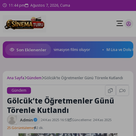
11:44 pm
Ağustos 7, 2026, Cuma
Son Eklenenler
ral Türkiye’nin ilk IMAX® animasyon filmi oluyor
M Lisa ve Dolu Kadehi
Ana Sayfa
Gündem
Gölcük’te Öğretmenler Günü Törenle Kutlandı
Gündem
0
Gölcük’te Öğretmenler Günü
Törenle Kutlandı
Admin
24 Kas 2025 16:53
Güncelleme: 24 Kas 2025
25 Görüntüleme
2 dk.