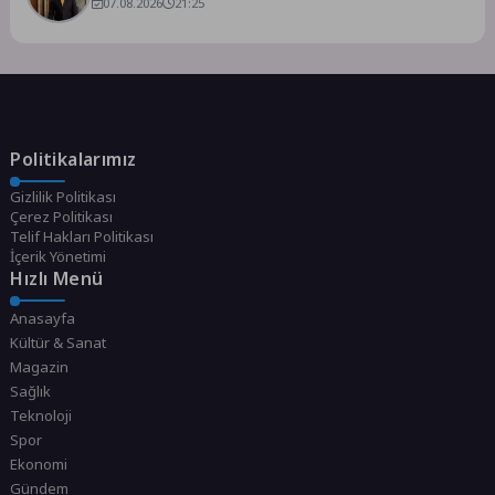
07.08.2026
artışla 5,8 trilyon TL’yi aştı
21:25
Politikalarımız
Gizlilik Politikası
Çerez Politikası
Telif Hakları Politikası
İçerik Yönetimi
Hızlı Menü
Anasayfa
Kültür & Sanat
Magazin
Sağlık
Teknoloji
Spor
Ekonomi
Gündem