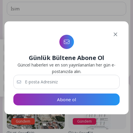
Daha sonraki yorumlarımda kullanılması için adım, e-posta
adresim ve site adresim bu tarayıcıya kaydedilsin.
Günlük Bültene Abone Ol
0
Güncel haberleri ve en son yayınlananları her gün e-
GÖNDER
postanızda alın.
Benzer Yazılar
Abone ol
Gündem
Gündem
1 Hf. Önce
109
2 Ay Önce
21