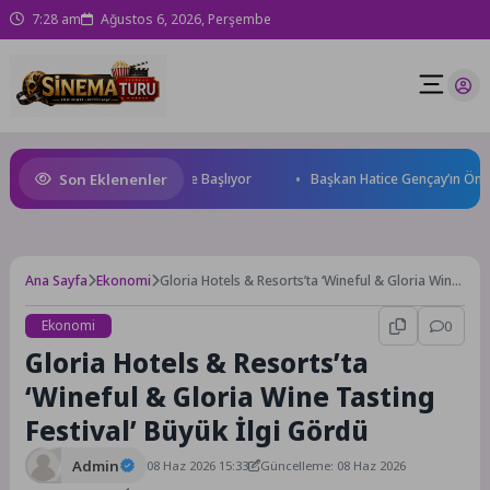
7:28 am
Ağustos 6, 2026, Perşembe
Son Eklenenler
orld Cup Heyecanı Paris’te Başlıyor
Başkan Hatice Gençay’ın Önerisi
Ana Sayfa
Ekonomi
Gloria Hotels & Resorts’ta ‘Wineful & Gloria Wine
Tasting Festival’ Büyük İlgi Gördü
Ekonomi
0
Gloria Hotels & Resorts’ta
‘Wineful & Gloria Wine Tasting
Festival’ Büyük İlgi Gördü
Admin
08 Haz 2026 15:33
Güncelleme: 08 Haz 2026