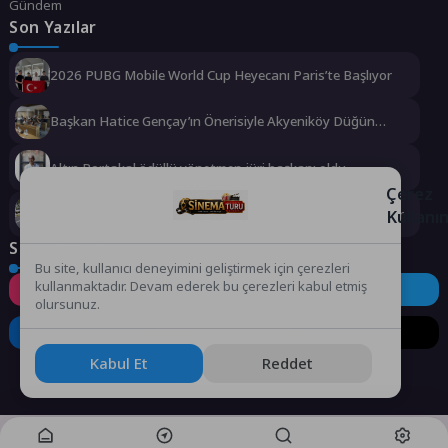
Gündem
Son Yazılar
2026 PUBG Mobile World Cup Heyecanı Paris’te Başlıyor
Başkan Hatice Gençay’ın Önerisiyle Akyeniköy Düğün
Salonu Yıl Sonuna Kadar Ücretsiz
Altın Portakal ödüllü yönetmen jüri başkanı oldu
Çerez
Rauf Denktaş ve Bülent Ecevit Bulvarı yolları asfaltlanıyor
Kullanı
Sosyal Medya
Bu site, kullanıcı deneyimini geliştirmek için çerezleri
kullanmaktadır. Devam ederek bu çerezleri kabul etmiş
Instagram
Facebook
Twitter
olursunuz.
LinkedIn
YouTube
TikTok
Kabul Et
Reddet