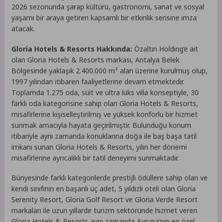
2026 sezonunda şarap kültürü, gastronomi, sanat ve sosyal
yaşamı bir araya getiren kapsamlı bir etkinlik serisine imza
atacak.
Gloria Hotels & Resorts Hakkında:
Özaltın Holding’e ait
olan Gloria Hotels & Resorts markası, Antalya Belek
Bölgesinde yaklaşık 2.400.000 m² alan üzerine kurulmuş olup,
1997 yılından itibaren faaliyetlerine devam etmektedir.
Toplamda 1.275 oda, süit ve ultra lüks villa konseptiyle, 30
farklı oda kategorisine sahip olan Gloria Hotels & Resorts,
misafirlerine kişiselleştirilmiş ve yüksek konforlu bir hizmet
sunmak amacıyla hayata geçirilmiştir. Bulunduğu konum
itibariyle aynı zamanda konuklarına doğa ile baş başa tatil
imkanı sunan Gloria Hotels & Resorts, yılın her dönemi
misafirlerine ayrıcalıklı bir tatil deneyimi sunmaktadır.
Bünyesinde farklı kategorilerde prestijli ödüllere sahip olan ve
kendi sınıfının en başarılı üç adet, 5 yıldızlı oteli olan Gloria
Serenity Resort, Gloria Golf Resort ve Gloria Verde Resort
markaları ile uzun yıllardır turizm sektöründe hizmet veren
Gloria Hotels & Resorts aynı zamanda Avrupa’nın en özel