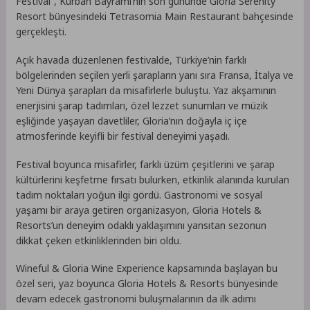
Festival”, Kurban Bayramı’nın son gününde Gloria Serenity
Resort bünyesindeki Tetrasomia Main Restaurant bahçesinde
gerçekleşti.
Açık havada düzenlenen festivalde, Türkiye’nin farklı
bölgelerinden seçilen yerli şarapların yanı sıra Fransa, İtalya ve
Yeni Dünya şarapları da misafirlerle buluştu. Yaz akşamının
enerjisini şarap tadımları, özel lezzet sunumları ve müzik
eşliğinde yaşayan davetliler, Gloria’nın doğayla iç içe
atmosferinde keyifli bir festival deneyimi yaşadı.
Festival boyunca misafirler, farklı üzüm çeşitlerini ve şarap
kültürlerini keşfetme fırsatı bulurken, etkinlik alanında kurulan
tadım noktaları yoğun ilgi gördü. Gastronomi ve sosyal
yaşamı bir araya getiren organizasyon, Gloria Hotels &
Resorts’un deneyim odaklı yaklaşımını yansıtan sezonun
dikkat çeken etkinliklerinden biri oldu.
Wineful & Gloria Wine Experience kapsamında başlayan bu
özel seri, yaz boyunca Gloria Hotels & Resorts bünyesinde
devam edecek gastronomi buluşmalarının da ilk adımı