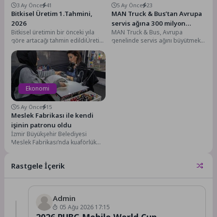
3 Ay Önce
41
5 Ay Önce
23
Bitkisel Üretim 1.Tahmini,
MAN Truck & Bus’tan Avrupa
2026
servis ağına 300 milyon
Bitkisel üretimin bir önceki yıla
MAN Truck & Bus, Avrupa
Euro’luk yatırım
göre artacağı tahmin edildiÜretim
genelinde servis ağını büyütmek
miktarlarının, 2026 yılı ilk
ve modernize etmek için 300
tahmininde bir...
milyon...
Ekonomi
5 Ay Önce
15
Meslek Fabrikası ile kendi
işinin patronu oldu
İzmir Büyükşehir Belediyesi
Meslek Fabrikası’nda kuaförlük
alanında farklı kurslara katılan
Sevinç Tokcan, aldığı eğitimlerin
Rastgele İçerik
ardından...
Admin
05 Ağu 2026 17:15
2026 PUBG Mobile World Cup