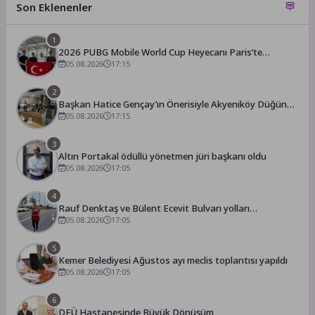
Son Eklenenler
1
2026 PUBG Mobile World Cup Heyecanı Paris’te
Başlıyor
05.08.2026
17:15
2
Başkan Hatice Gençay’ın Önerisiyle Akyeniköy Düğün
Salonu Yıl Sonuna Kadar Ücretsiz
05.08.2026
17:15
3
Altın Portakal ödüllü yönetmen jüri başkanı oldu
05.08.2026
17:05
4
Rauf Denktaş ve Bülent Ecevit Bulvarı yolları
asfaltlanıyor
05.08.2026
17:05
5
Kemer Belediyesi Ağustos ayı meclis toplantısı yapıldı
05.08.2026
17:05
6
DEÜ Hastanesinde Büyük Dönüşüm