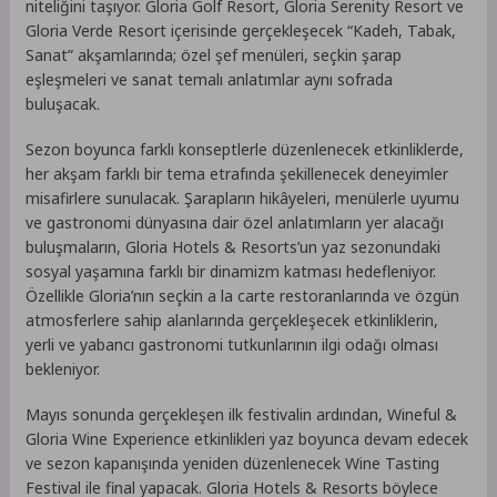
niteliğini taşıyor. Gloria Golf Resort, Gloria Serenity Resort ve
Gloria Verde Resort içerisinde gerçekleşecek “Kadeh, Tabak,
Sanat” akşamlarında; özel şef menüleri, seçkin şarap
eşleşmeleri ve sanat temalı anlatımlar aynı sofrada
buluşacak.
Sezon boyunca farklı konseptlerle düzenlenecek etkinliklerde,
her akşam farklı bir tema etrafında şekillenecek deneyimler
misafirlere sunulacak. Şarapların hikâyeleri, menülerle uyumu
ve gastronomi dünyasına dair özel anlatımların yer alacağı
buluşmaların, Gloria Hotels & Resorts’un yaz sezonundaki
sosyal yaşamına farklı bir dinamizm katması hedefleniyor.
Özellikle Gloria’nın seçkin a la carte restoranlarında ve özgün
atmosferlere sahip alanlarında gerçekleşecek etkinliklerin,
yerli ve yabancı gastronomi tutkunlarının ilgi odağı olması
bekleniyor.
Mayıs sonunda gerçekleşen ilk festivalin ardından, Wineful &
Gloria Wine Experience etkinlikleri yaz boyunca devam edecek
ve sezon kapanışında yeniden düzenlenecek Wine Tasting
Festival ile final yapacak. Gloria Hotels & Resorts böylece