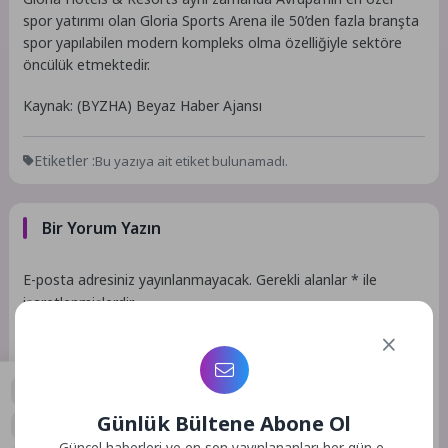
spor yatırımı olan Gloria Sports Arena ile 50’den fazla branşta
spor yapılabilen modern kompleks olma özelliğiyle sektöre
öncülük etmektedir.
Kaynak: (BYZHA) Beyaz Haber Ajansı
Etiketler :
Bu yazıya ait etiket bulunamadı.
Bir Yorum Yazın
E-posta adresiniz yayınlanmayacak.
Gerekli alanlar
*
ile
işaretlenmişlerdir
Günlük Bültene Abone Ol
0