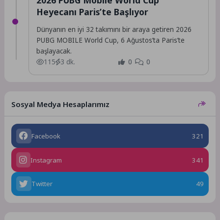
Heyecanı Paris’te Başlıyor
Dünyanın en iyi 32 takımını bir araya getiren 2026
PUBG MOBILE World Cup, 6 Ağustos’ta Paris’te
başlayacak.
115
3 dk.
0
0
Sosyal Medya Hesaplarımız
Facebook
321
Instagram
341
Twitter
49