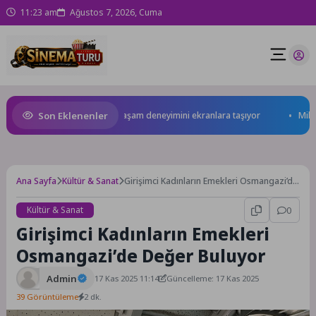
11:23 am
Ağustos 7, 2026, Cuma
Son Eklenenler
ilesi Sung, Samsung akıllı yaşam deneyimini ekranlara taşıyor
Milas B
Ana Sayfa
Kültür & Sanat
Girişimci Kadınların Emekleri Osmangazi’de
Değer Buluyor
Kültür & Sanat
0
Girişimci Kadınların Emekleri
Osmangazi’de Değer Buluyor
Admin
17 Kas 2025 11:14
Güncelleme: 17 Kas 2025
39 Görüntüleme
2 dk.