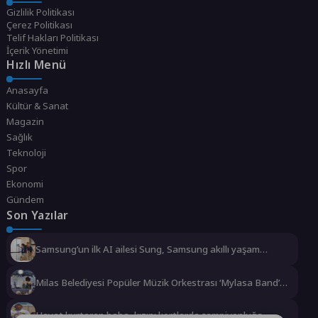
Gizlilik Politikası
Çerez Politikası
Telif Hakları Politikası
İçerik Yönetimi
Hızlı Menü
Anasayfa
Kültür & Sanat
Magazin
Sağlık
Teknoloji
Spor
Ekonomi
Gündem
Son Yazılar
Samsung’un ilk AI ailesi Sung, Samsung akıllı yaşam
deneyimini ekranlara taşıyor
Milas Belediyesi Popüler Müzik Orkestrası ‘Mylasa Band’
Ören’de Unutulmaz Bir Konser Verdi
Hayat kurtaran baba, kızını kortlarda şampiyonluğa