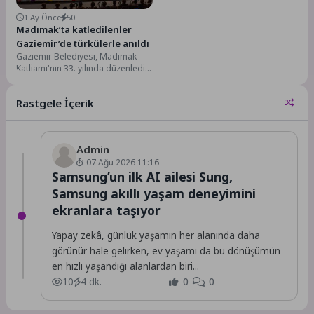
1 Ay Önce
50
Madımak’ta katledilenler
Gaziemir’de türkülerle anıldı
Gaziemir Belediyesi, Madımak
Katliamı'nın 33. yılında düzenlediği
"Üç Ozanın Dilinden; Türkülerle
Var Olmak" konseriyle,
Rastgele İçerik
katliamda...
Admin
07 Ağu 2026 11:16
Samsung’un ilk AI ailesi Sung,
Samsung akıllı yaşam deneyimini
ekranlara taşıyor
Yapay zekâ, günlük yaşamın her alanında daha
görünür hale gelirken, ev yaşamı da bu dönüşümün
en hızlı yaşandığı alanlardan biri...
10
4 dk.
0
0