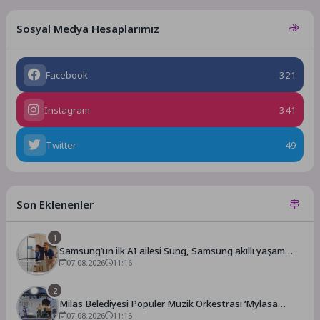
Sosyal Medya Hesaplarımız
Facebook
321
Instagram
341
Twitter
49
Son Eklenenler
1
Samsung’un ilk AI ailesi Sung, Samsung akıllı yaşam
deneyimini ekranlara taşıyor
07.08.2026
11:16
2
Milas Belediyesi Popüler Müzik Orkestrası ‘Mylasa
Band’ Ören’de Unutulmaz Bir Konser Verdi
07.08.2026
11:15