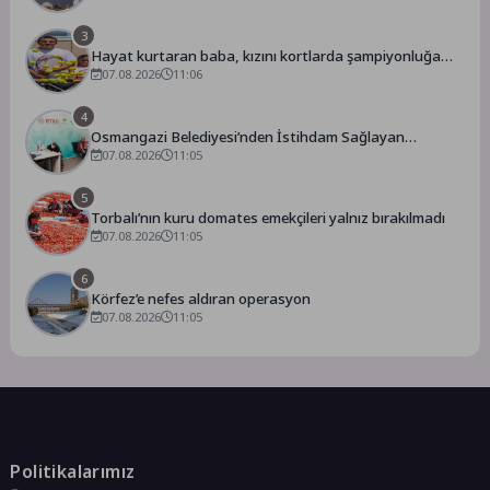
3
Hayat kurtaran baba, kızını kortlarda şampiyonluğa
hazırlıyor
07.08.2026
11:06
4
Osmangazi Belediyesi’nden İstihdam Sağlayan
Buluşmalar
07.08.2026
11:05
5
Torbalı’nın kuru domates emekçileri yalnız bırakılmadı
07.08.2026
11:05
6
Körfez’e nefes aldıran operasyon
07.08.2026
11:05
Politikalarımız