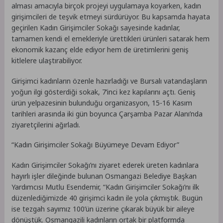
alması amacıyla birçok projeyi uygulamaya koyarken, kadın
girişimcileri de teşvik etmeyi sürdürüyor. Bu kapsamda hayata
geçirilen Kadın Girişimciler Sokağı sayesinde kadınlar,
tamamen kendi el emekleriyle ürettikleri ürünleri satarak hem
ekonomik kazanç elde ediyor hem de üretimlerini geniş
kitlelere ulaştırabiliyor.
Girişimci kadınların özenle hazırladığı ve Bursalı vatandaşların
yoğun ilgi gösterdiği sokak, 7’inci kez kapılarını açtı. Geniş
ürün yelpazesinin bulunduğu organizasyon, 15-16 Kasım
tarihleri arasında iki gün boyunca Çarşamba Pazar Alanı’nda
ziyaretçilerini ağırladı.
“Kadın Girişimciler Sokağı Büyümeye Devam Ediyor”
Kadın Girişimciler Sokağı’nı ziyaret ederek üreten kadınlara
hayırlı işler dileğinde bulunan Osmangazi Belediye Başkan
Yardımcısı Mutlu Esendemir, “Kadın Girişimciler Sokağı’nı ilk
düzenlediğimizde 40 girişimci kadın ile yola çıkmıştık. Bugün
ise tezgah sayımız 100’ün üzerine çıkarak büyük bir aileye
dönüştük. Osmangazili kadınların ortak bir platformda