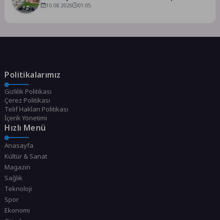
hizmete açılıyor
10.08.2026
01:05
Politikalarımız
Gizlilik Politikası
Çerez Politikası
Telif Hakları Politikası
İçerik Yönetimi
Hızlı Menü
Anasayfa
Kültür & Sanat
Magazin
Sağlık
Teknoloji
Spor
Ekonomi