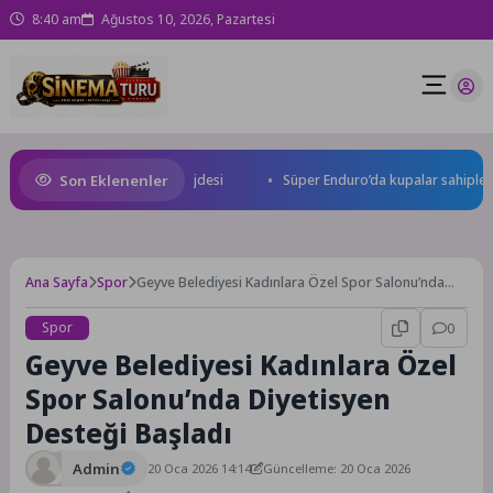
8:40 am
Ağustos 10, 2026, Pazartesi
Son Eklenenler
an uluslararası yarışma müjdesi
Süper Enduro’da kupalar sahiplerini
Ana Sayfa
Spor
Geyve Belediyesi Kadınlara Özel Spor Salonu’nda
Diyetisyen Desteği Başladı
Spor
0
Geyve Belediyesi Kadınlara Özel
Spor Salonu’nda Diyetisyen
Desteği Başladı
Admin
20 Oca 2026 14:14
Güncelleme: 20 Oca 2026