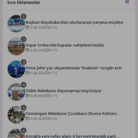
Son Eklenenler
1
Başkan Büyükakın’dan uluslararası yarışma müjdesi
10.08.2026
01:15
2
Süper Enduro’da kupalar sahiplerini buldu
10.08.2026
01:15
3
Anne Şehir yaz akşamlarında “Arabesk” rüzgârı esti
10.08.2026
01:15
4
Didim Belediyesi dayanışmayı büyütüyor
10.08.2026
01:15
5
Osmangazi Belediyesi Çocuklara Okuma Kültürü
Kazandırıyor
10.08.2026
01:05
6
Konak’a yeni nefes alanı: 6 bin metrekarelik park