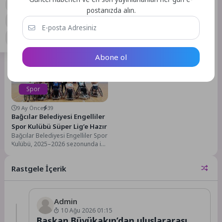
3 Hf. Önce
166
8 Ay Önce
48
postanızda alın.
Maltepeli Kadınlara Ücretsiz
Kadınlar şiddeti “blok”ladı
Maltepe Belediyesi, 5 Aralık
Yoga Desteği
Dünya Kadın Hakları Günü
Maltepe Belediyesi, kadınların
kapsamında, kadın haklarına
fiziksel ve ruhsal sağlığını
dikkat çekmek için voleybol...
destekleyen çalışmalarına bir
Abone ol
yenisini daha ekledi. Yogarama
Akademi...
Spor
9 Ay Önce
39
Bağcılar Belediyesi Engelliler
Spor Kulübü Süper Lig’e Hazır
Bağcılar Belediyesi Engelliler Spor
Kulübü, 2025–2026 sezonunda iki
branşta birden Süper Lig’de
mücadele etmeye hazırlanıyor....
Rastgele İçerik
Admin
10 Ağu 2026 01:15
Başkan Büyükakın’dan uluslararası