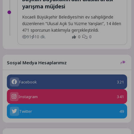
yarışma müjdesi
Kocaeli Büyükşehir Belediyesi’nin ev sahipliğinde
düzenlenen “Ulusal Açık Su Yüzme Yarışları”, 14 ilden
471 sporcunun katılımıyla gerçekleştirildi.
91
10 dk.
0
0
Sosyal Medya Hesaplarımız
Facebook
321
Instagram
341
Twitter
49