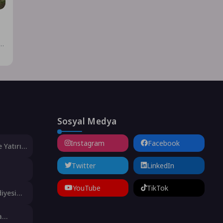
k
Sosyal Medya
Instagram
Facebook
 Yatırım
ldı
Twitter
LinkedIn
 Ton
YouTube
TikTok
iyesi
ını Aldı
a