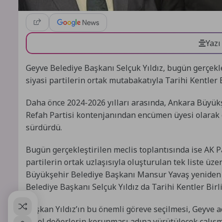
Yazı
Geyve Belediye Başkanı Selçuk Yıldız, bugün gerçekle
siyasi partilerin ortak mutabakatıyla Tarihi Kentler B
Daha önce 2024-2026 yılları arasında, Ankara Büyük
Refah Partisi kontenjanından encümen üyesi olarak g
sürdürdü.
Bugün gerçekleştirilen meclis toplantısında ise AK Pa
partilerin ortak uzlaşısıyla oluşturulan tek liste üz
Büyükşehir Belediye Başkanı Mansur Yavaş yeniden Ta
Belediye Başkanı Selçuk Yıldız da Tarihi Kentler Birli
Başkan Yıldız’ın bu önemli göreve seçilmesi, Geyve a
yerel değerlerin korunması adına yürütülecek çalışmal