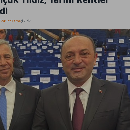
di
Görüntüleme
2 dk.