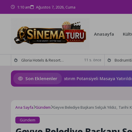
1:10 am
Ağustos 7, 2026, Cuma
Anasayfa
Kült
Gloria Hotels & Resorts, Ödüllü bar Panda & Sons ile unutulmaz bir Miksoloji Gecesine İmza Attı
Bodrum’da anlamlı buluşma! Özgür Aras’ın çok konuşulan 
11 s. önce
Son Eklenenler
ymana’nın Geleceği ve Yatırım Potansiyeli Masaya Yatırıldı
Ana Sayfa
Gündem
Geyve Belediye Başkanı Selçuk Yıldız, Tarihi Ken
Gündem
Geyve Belediye Başkanı Sel