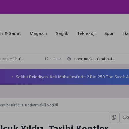
ür & Sanat
Magazin
Sağlık
Teknoloji
Spor
Ek
kitabı yeni baskısını Titanic Luxury Collection Bodrum’da kutladı
Bodrum’da anlamlı buluşma! Özgür Aras’ın çok konuşulan kitabı yeni baskısını Titanic Luxury Collection Bodrum’da kutladı
12 s. önce
Salihli Belediyesi Keli Mahallesi’nde 2 Bin 250 Ton Sıcak Asfalt
tler Birliği 1. Başkanvekili Seçildi
0
çuk Yıldız, Tarihi Kentler