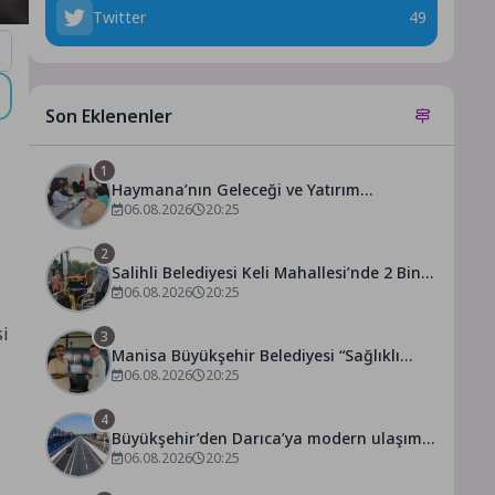
Twitter
49
Son Eklenenler
1
Haymana’nın Geleceği ve Yatırım
Potansiyeli Masaya Yatırıldı
06.08.2026
20:25
2
Salihli Belediyesi Keli Mahallesi’nde 2 Bin
250 Ton Sıcak Asfalt Çalışmasını
06.08.2026
20:25
Tamamladı
si
3
Manisa Büyükşehir Belediyesi “Sağlıklı
İşyeri” Sertifikasını Aldı
06.08.2026
20:25
4
Büyükşehir’den Darıca’ya modern ulaşım
yatırımı
06.08.2026
20:25