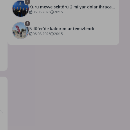
5
Kuru meyve sektörü 2 milyar dolar ihracat
hedefi için Ankara’dan destek istedi
06.08.2026
20:15
6
Nilüfer’de kaldırımlar temizlendi
06.08.2026
20:15