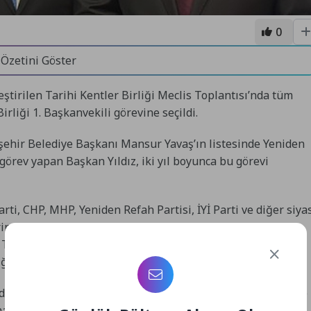
0
 Özetini Göster
ştirilen Tarihi Kentler Birliği Meclis Toplantısı’nda tüm
irliği 1. Başkanvekili görevine seçildi.
şehir Belediye Başkanı Mansur Yavaş’ın listesinde Yeniden
örev yapan Başkan Yıldız, iki yıl boyunca bu görevi
rti, CHP, MHP, Yeniden Refah Partisi, İYİ Parti ve diğer siya
erinden seçim yapıldı. Meclis toplantısında, Ankara
rihi Kentler Birliği Başkanlığı’na seçilirken, Geyve
ği 1. Başkanvekili olarak görevlendirildi.
dına da büyük bir gurur kaynağı olurken; tarihi, kültürel ve
arda aktif rol üstleneceği ifade edildi.