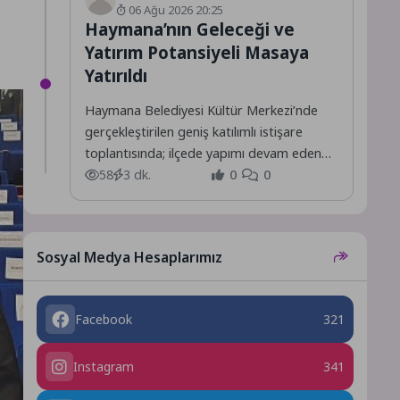
06 Ağu 2026 20:25
Haymana’nın Geleceği ve
Yatırım Potansiyeli Masaya
Yatırıldı
Haymana Belediyesi Kültür Merkezi’nde
gerçekleştirilen geniş katılımlı istişare
toplantısında; ilçede yapımı devam eden
projeler ile hayata geçirilmesi planlanan
58
3 dk.
0
0
yeni yatırımlar,...
Sosyal Medya Hesaplarımız
Facebook
321
Instagram
341