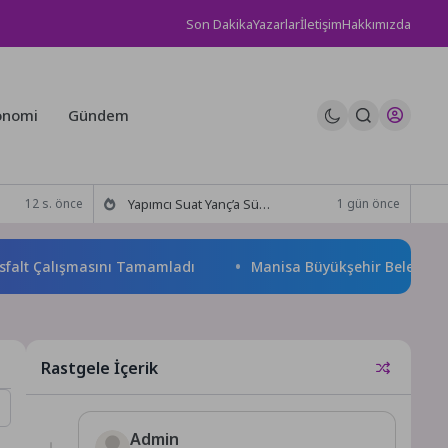
Son Dakika
Yazarlar
İletişim
Hakkımızda
onomi
Gündem
Yapımcı Suat Yanç’a Sürpriz Doğum Günü Kutlaması!
12 s. önce
1 gün önce
 Çalışmasını Tamamladı
Manisa Büyükşehir Belediyesi “Sağlıkl
Rastgele İçerik
Admin