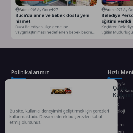
Admin
6 Ay Önce
27
Admin
7 Ay Ö
Buca’da anne ve bebek dostu yeni
Belediye Pers
hizmet
Eğitimi Verildi
Buca Belediyesi, ilçe geneline
Keçiören Belediye
yaygınlaştırılması hedeflenen bebek bakım
Eğitim Müdürlüğü 
kabinlerinin ilkini Ufuk Mahallesi’nde hizmete
Müdürlüğü Narkoti
açtı. Buca...
Politikalarımız
Hızlı Men
Gizlilik Politikası
Anasayfa
Çerez
Çerez Politikası
Kültür & San
Kullanı
Telif Hakları Politikası
Magazin
İçerik Yönetimi
Sağlık
Teknoloji
Bu site, kullanıcı deneyimini geliştirmek için çerezleri
kullanmaktadır. Devam ederek bu çerezleri kabul
Spor
etmiş olursunuz.
Ekonomi
Gündem