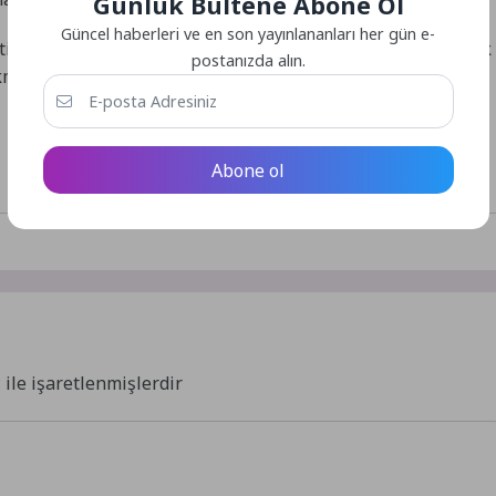
Günlük Bültene Abone Ol
Güncel haberleri ve en son yayınlananları her gün e-
i temsilcilerine ve birlik üyelerine teşekkür ederek, “Ortak
postanızda alın.
çıkmaya devam edeceğiz” mesajını verdi.
Abone ol
*
ile işaretlenmişlerdir