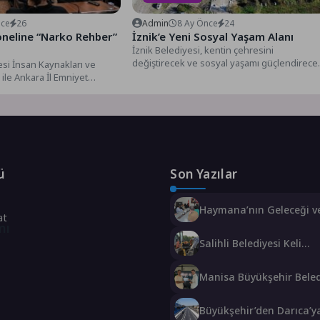
nce
26
Admin
8 Ay Önce
24
oneline “Narko Rehber”
İznik’e Yeni Sosyal Yaşam Alanı
İznik Belediyesi, kentin çehresini
değiştirecek ve sosyal yaşamı güçlendirece
si İnsan Kaynakları ve
önemli bir projeyi daha hayata geçiriyor....
ile Ankara İl Emniyet
k Suçlarla Mücadele...
ü
Son Yazılar
Haymana’nın Geleceği ve
at
Potansiyeli Masaya Yatırı
mı
Salihli Belediyesi Keli
Mahallesi’nde 2 Bin 250
Sıcak Asfalt Çalışmasını
Manisa Büyükşehir Beled
Tamamladı
“Sağlıklı İşyeri” Sertifikas
Büyükşehir’den Darıca’y