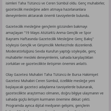
isimleri Taha Tütüncü ve Ceren Sümbül oldu. Genç muhabirler,
gazetecilik mesleğine adım atmaya hazırlananlara
deneyimlerini aktararak önemli tavsiyelerde bulundu.
Gazetecilik mesleğine gençlerin gözünden bakmayı
amaçlayan “19 Mayıs Atütürk’ü Anma Gençlik ve Spor
Bayramı Haftasında Gazetecilik Mesleğine Genç Bakış”
söyleşisi Gençlik ve Girişimcilik Merkezi’nde düzenlendi.
Moderatörlüğünü Sevda Kurul’un yaptığı söyleşide, genç
muhabirler mesleki deneyimlerini, sahada karşılaştıkları
zorlukları ve gazetecilikte iletişimin önemini anlattı.
Olay Gazetesi Muhabiri Taha Tütüncü ile Bursa Hakimiyet
Gazetesi Muhabiri Ceren Sümbül, özellikle mesleğe yeni
başlayacak gazeteci adaylarına tavsiyelerde bulunarak,
gazetecilikte araştırmacı olmanın, doğru bilgiye ulaşmanın ve
sahada güçlü iletişim kurmanın önemine dikkat çekti.
Programda ayrıca dijital medyanın gelişimi, gençlerin