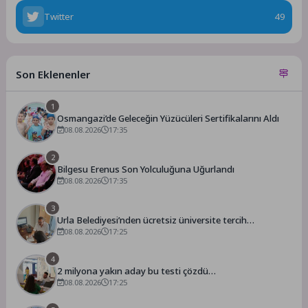
Twitter
49
Son Eklenenler
1
Osmangazi’de Geleceğin Yüzücüleri Sertifikalarını Aldı
08.08.2026
17:35
2
Bilgesu Erenus Son Yolculuğuna Uğurlandı
08.08.2026
17:35
3
Urla Belediyesi’nden ücretsiz üniversite tercih
danışmanlığı
08.08.2026
17:25
4
2 milyona yakın aday bu testi çözdü…
08.08.2026
17:25