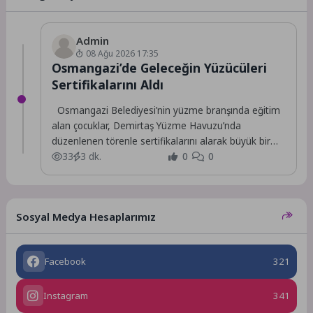
Admin
08 Ağu 2026 17:35
Osmangazi’de Geleceğin Yüzücüleri
Sertifikalarını Aldı
Osmangazi Belediyesi’nin yüzme branşında eğitim
alan çocuklar, Demirtaş Yüzme Havuzu’nda
düzenlenen törenle sertifikalarını alarak büyük bir
mutluluk yaşadı.
33
3 dk.
0
0
Sosyal Medya Hesaplarımız
Facebook
321
Instagram
341