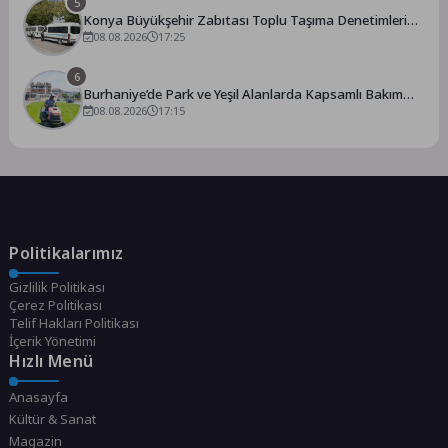
5
Konya Büyükşehir Zabıtası Toplu Taşıma Denetimlerini
Sürdürüyor
08.08.2026
17:25
6
Burhaniye’de Park ve Yeşil Alanlarda Kapsamlı Bakım
Çalışmaları Sürüyor
08.08.2026
17:15
Politikalarımız
Gizlilik Politikası
Çerez Politikası
Telif Hakları Politikası
İçerik Yönetimi
Hızlı Menü
Anasayfa
Kültür & Sanat
Magazin