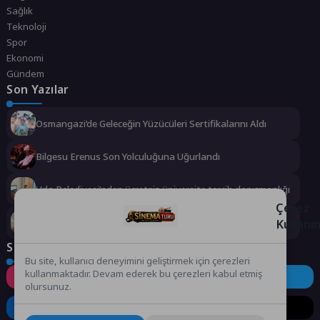
Sağlık
Teknoloji
Spor
Ekonomi
Gündem
Son Yazılar
Osmangazi’de Geleceğin Yüzücüleri Sertifikalarını Aldı
Bilgesu Erenus Son Yolculuğuna Uğurlandı
Urla Belediyesi’nden ücretsiz üniversite tercih danışmanlığı
Çerez
Kullanı
2 milyona yakın aday bu testi çözdü…
Sosyal Medya
Bu site, kullanıcı deneyimini geliştirmek için çerezleri
kullanmaktadır. Devam ederek bu çerezleri kabul etmiş
Instagram
Facebook
Twitter
olursunuz.
LinkedIn
YouTube
TikTok