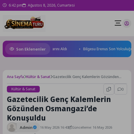
6:42 pm
Ağustos 8, 2026, Cumartesi
Son Eklenenler
eğin Yüzücüleri Sertifikalarını Aldı
Bilgesu Erenus Son Yolculuğuna U
Ana Sayfa
Kültür & Sanat
Gazetecilik Genç Kalemlerin Gözünden
Osmangazi’de Konuşuldu
Kültür & Sanat
0
Gazetecilik Genç Kalemlerin
Gözünden Osmangazi’de
Konuşuldu
Admin
16 May 2026 16:43
Güncelleme: 16 May 2026