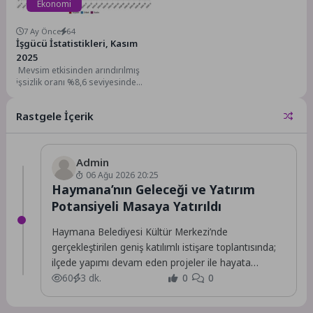
Ekonomi
7 Ay Önce
64
İşgücü İstatistikleri, Kasım
2025
Mevsim etkisinden arındırılmış
işsizlik oranı %8,6 seviyesinde
gerçekleştiHanehalkı İşgücü
Araştırması sonuçlarına göre; 15
Rastgele İçerik
ve daha...
Admin
06 Ağu 2026 20:25
Haymana’nın Geleceği ve Yatırım
Potansiyeli Masaya Yatırıldı
Haymana Belediyesi Kültür Merkezi’nde
gerçekleştirilen geniş katılımlı istişare toplantısında;
ilçede yapımı devam eden projeler ile hayata
geçirilmesi planlanan yeni yatırımlar,...
60
3 dk.
0
0