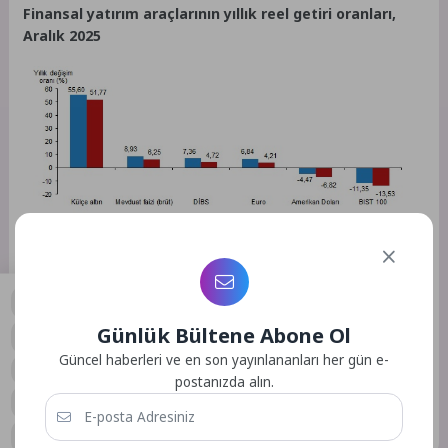
Finansal yatırım araçlarının yıllık reel getiri oranları,
Aralık 2025
Günlük Bültene Abone Ol
0
Güncel haberleri ve en son yayınlananları her gün e-
Kaynak: (BYZHA) Beyaz Haber Ajansı
postanızda alın.
Etiketler :
Bu yazıya ait etiket bulunamadı.