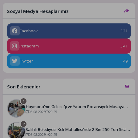
Sosyal Medya Hesaplarımız
Facebook
321
Instagram
341
Twitter
49
Son Eklenenler
1
Haymana’nın Geleceği ve Yatırım Potansiyeli Masaya
Yatırıldı
06.08.2026
20:25
2
Salihli Belediyesi Keli Mahallesi’nde 2 Bin 250 Ton Sıcak
Asfalt Çalışmasını Tamamladı
06.08.2026
20:25