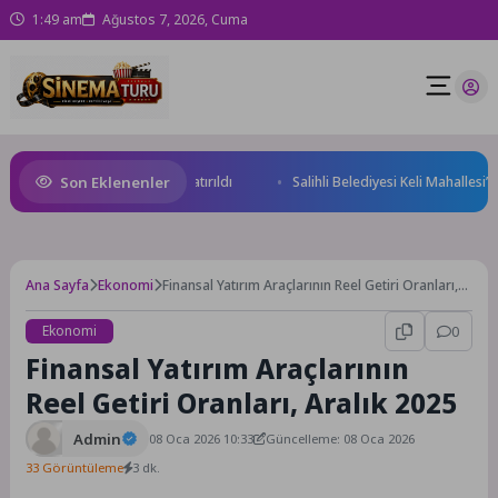
1:49 am
Ağustos 7, 2026, Cuma
Son Eklenenler
ırım Potansiyeli Masaya Yatırıldı
Salihli Belediyesi Keli Mahallesi’nde
Ana Sayfa
Ekonomi
Finansal Yatırım Araçlarının Reel Getiri Oranları,
Aralık 2025
Ekonomi
0
Finansal Yatırım Araçlarının
Reel Getiri Oranları, Aralık 2025
Admin
08 Oca 2026 10:33
Güncelleme: 08 Oca 2026
33 Görüntüleme
3 dk.