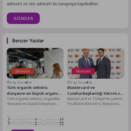
adresim ve site adresim bu tarayıcıya kaydedilsin.
GÖNDER
Benzer Yazılar
Ekonomi
Ekonomi
6 Ay Önce
24
7 Ay Önce
36
Türk organik sektörü
Mastercard ve
dünyanın en büyük organik
Cumhurbaşkanlığı Yatırım ve
Türk organik sektörü, organikte
Mastercard ve Türkiye’nin yatırım
fuarına 41 firmayla katıldı
Finans Ofisi’nden Türkiye’de
dünyanın en büyük buluşması
fırsatlarını küresel iş dünyasına
Dijital Dönüşümü
Nürnberg BIOFACH 2026 Organik
tanıtan T.C. Cumhurbaşkanlığı
Güçlendirecek Stratejik İş
Ürünler Fuarı’na 41...
Yatırım ve Finans Ofisi, 2026-
Birliği
2027 dönemini...