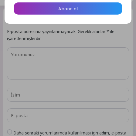
Abone ol
Bir Yorum Yazın
E-posta adresiniz yayınlanmayacak.
Gerekli alanlar
*
ile
işaretlenmişlerdir
Daha sonraki yorumlarımda kullanılması için adım, e-posta