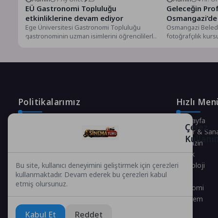
EÜ Gastronomi Topluluğu
Geleceğin Prof
etkinliklerine devam ediyor
Osmangazi’de 
Ege Üniversitesi Gastronomi Topluluğu
Osmangazi Beledi
gastronominin uzman isimlerini öğrencililerle
fotoğrafçılık kurs
buluşturmaya devam ediyor. EÜ Su Ürünleri
temel ve uygulama
Fakültesi...
Alanında uzman eğ
Politikalarımız
Hızlı Men
Gizlilik Politikası
Anasayfa
Çerez
Çerez Politikası
Kültür & San
Kullanı
Telif Hakları Politikası
Magazin
İçerik Yönetimi
Sağlık
Teknoloji
Bu site, kullanıcı deneyimini geliştirmek için çerezleri
kullanmaktadır. Devam ederek bu çerezleri kabul
Spor
etmiş olursunuz.
Ekonomi
Gündem
Kabul Et
Reddet