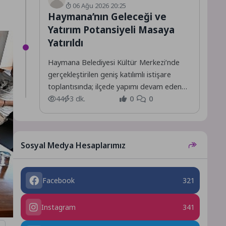
06 Ağu 2026 20:25
Haymana’nın Geleceği ve
Yatırım Potansiyeli Masaya
Yatırıldı
Haymana Belediyesi Kültür Merkezi’nde
gerçekleştirilen geniş katılımlı istişare
toplantısında; ilçede yapımı devam eden
projeler ile hayata geçirilmesi planlanan
44
3 dk.
0
0
yeni yatırımlar,...
Sosyal Medya Hesaplarımız
Facebook
321
Instagram
341