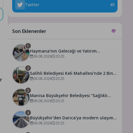
Twitter
49
Son Eklenenler
1
Haymana’nın Geleceği ve Yatırım
Potansiyeli Masaya Yatırıldı
06.08.2026
20:25
2
Salihli Belediyesi Keli Mahallesi’nde 2 Bin
250 Ton Sıcak Asfalt Çalışmasını
06.08.2026
20:25
r
Tamamladı
3
Manisa Büyükşehir Belediyesi “Sağlıklı
İşyeri” Sertifikasını Aldı
06.08.2026
20:25
4
Büyükşehir’den Darıca’ya modern ulaşım
yatırımı
06.08.2026
20:25