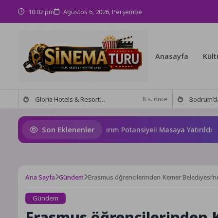
10:02 pm
Ağustos 6, 2026, Perşembe
Anasayfa
Kült
Gloria Hotels & Resorts, Ödüllü bar Panda & Sons ile unutulmaz bir Miksoloji Gecesine İmza Attı
Bodrum’da anlamlı buluşma! Özgür Aras’ın çok konuşulan 
8 s. önce
Son Eklenenler
ana’nın Geleceği ve Yatırım Potansiyeli Masaya Yatırıldı
Ana Sayfa
Gündem
Erasmus öğrencilerinden Kemer Belediyesi’ne
Gündem
Erasmus öğrencilerinden K