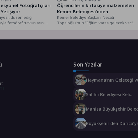
esyonel Fotoğrafçıları
Öğrencilerin kırtasiye malzemeleri
Yetişiyor
Kemer Belediyesi’nden
yesi, düzenlediği
Kemer Belediye Başkanı Necati
uyla fotoğraf tutkunlarını
Topaloğlu'nun “Eğitim varsa gelecek var”
lı eğitimlerle buluşturuyor.
sloganıyla hareket ederek eğitimin her
itmenler...
kademesine...
ü
Son Yazılar
Haymana’nın Geleceği ve
at
Potansiyeli Masaya Yatırı
mı
Salihli Belediyesi Keli
Mahallesi’nde 2 Bin 250
Sıcak Asfalt Çalışmasını
Manisa Büyükşehir Beled
Tamamladı
“Sağlıklı İşyeri” Sertifikas
Büyükşehir’den Darıca’y
modern ulaşım yatırımı