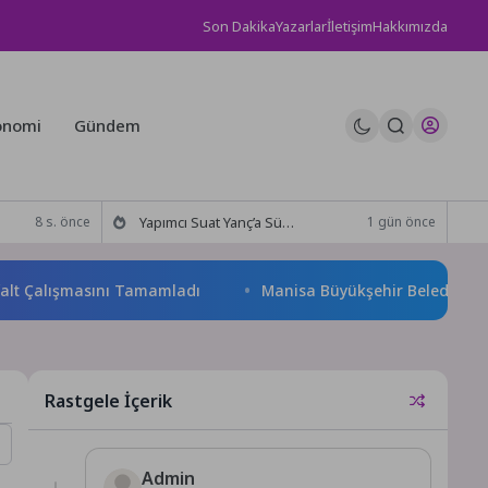
Son Dakika
Yazarlar
İletişim
Hakkımızda
onomi
Gündem
Yapımcı Suat Yanç’a Sürpriz Doğum Günü Kutlaması!
8 s. önce
1 gün önce
alışmasını Tamamladı
Manisa Büyükşehir Belediyesi “Sağlıklı 
Rastgele İçerik
Admin