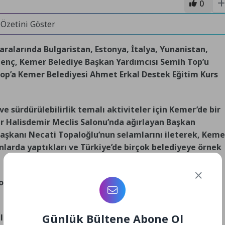
0
 Özetini Göster
alarında Bulgaristan, Estonya, İtalya, Yunanistan,
 genç, Kemer Belediye Başkan Yardımcısı Semih Top’u
Top’a Kemer Belediyesi Ahmet Erkal Destek Eğitim Kurs
 sürdürülebilirlik temalı aktiviteler için Kemer’de bir
r Halisdemir Meclis Salonu’nda ağırlayan Başkan
aşkanı Necati Topaloğlu’nun selamlarını ileterek, Keme
anlarda yaptıkları ve Türkiye’de birçok belediyeye örnek
oğrudan bağlantılı olduğuna dikkat çeken Başkan
Günlük Bültene Abone Ol
li turizm merkezlerinden biri. Bu nedenle çevreyi