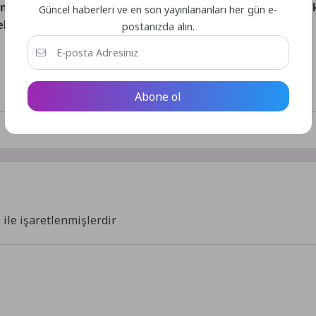
nda turizmin geleceğini güvence altına almak için kriti
Güncel haberleri ve en son yayınlananları her gün e-
eliştirmesi bizleri mutlu ediyor.”
postanızda alın.
Abone ol
*
ile işaretlenmişlerdir