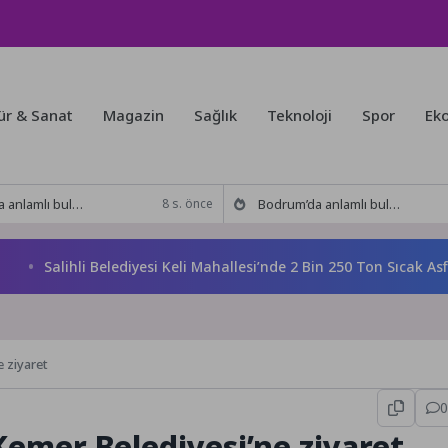
ür & Sanat
Magazin
Sağlık
Teknoloji
Spor
Ek
kitabı yeni baskısını Titanic Luxury Collection Bodrum’da kutladı
Bodrum’da anlamlı buluşma! Özgür Aras’ın çok konuşulan kitabı yeni baskısını Titanic Luxury Collection Bodrum’da kutladı
8 s. önce
Salihli Belediyesi Keli Mahallesi’nde 2 Bin 250 Ton Sıcak Asfalt Ç
 ziyaret
0
emer Belediyesi’ne ziyaret