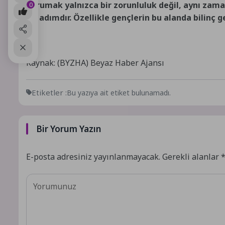
korumak yalnızca bir zorunluluk değil, aynı zama
0
bir adımdır. Özellikle gençlerin bu alanda bilinç g
Kaynak: (BYZHA) Beyaz Haber Ajansı
Etiketler :
Bu yazıya ait etiket bulunamadı.
Bir Yorum Yazın
E-posta adresiniz yayınlanmayacak.
Gerekli alanlar