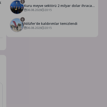
5
k
Kuru meyve sektörü 2 milyar dolar ihracat
hedefi için Ankara’dan destek istedi
06.08.2026
20:15
6
Nilüfer’de kaldırımlar temizlendi
06.08.2026
20:15