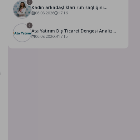
5
Kadın arkadaşlıkları ruh sağlığını
güçlendiriyor!
06.08.2026
17:16
6
Ata Yatırım Dış Ticaret Dengesi Analiz
Raporunu Yayımladı
06.08.2026
17:15
i