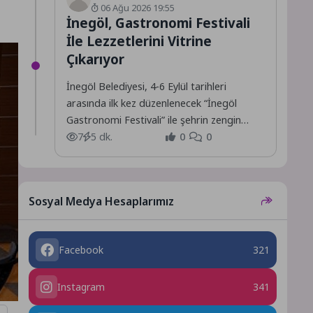
06 Ağu 2026 19:55
İnegöl, Gastronomi Festivali
İle Lezzetlerini Vitrine
Çıkarıyor
İnegöl Belediyesi, 4-6 Eylül tarihleri
arasında ilk kez düzenlenecek “İnegöl
Gastronomi Festivali” ile şehrin zengin
mutfak kültürünü, yöresel ürünlerini ve...
7
5 dk.
0
0
Sosyal Medya Hesaplarımız
Facebook
321
Instagram
341