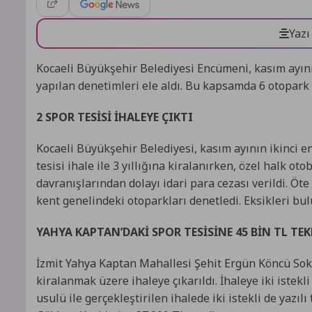
Yazı
Kocaeli Büyükşehir Belediyesi Encümeni, kasım ayının
yapılan denetimleri ele aldı. Bu kapsamda 6 otopark 
2 SPOR TESİSİ İHALEYE ÇIKTI
Kocaeli Büyükşehir Belediyesi, kasım ayının ikinci en
tesisi ihale ile 3 yıllığına kiralanırken, özel halk o
davranışlarından dolayı idari para cezası verildi. Öt
kent genelindeki otoparkları denetledi. Eksikleri bul
YAHYA KAPTAN’DAKİ SPOR TESİSİNE 45 BİN TL TEK
İzmit Yahya Kaptan Mahallesi Şehit Ergün Köncü Sokak
kiralanmak üzere ihaleye çıkarıldı. İhaleye iki istek
usulü ile gerçekleştirilen ihalede iki istekli de yazı