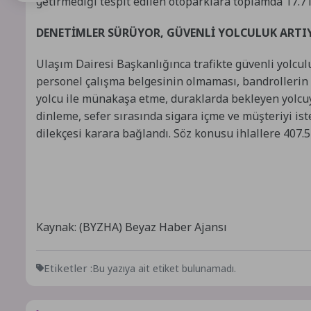
getirmediği tespit edilen otoparklara toplamda 17.718
DENETİMLER SÜRÜYOR, GÜVENLİ YOLCULUK ARTI
Ulaşım Dairesi Başkanlığınca trafikte güvenli yolc
personel çalışma belgesinin olmaması, bandrollerin
yolcu ile münakaşa etme, duraklarda bekleyen yolcuy
dinleme, sefer sırasında sigara içme ve müşteriyi is
dilekçesi karara bağlandı. Söz konusu ihlallere 407.51
Kaynak: (BYZHA) Beyaz Haber Ajansı
Etiketler :
Bu yazıya ait etiket bulunamadı.