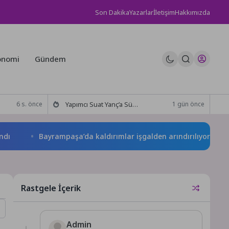
Son Dakika
Yazarlar
İletişim
Hakkımızda
onomi
Gündem
Yapımcı Suat Yanç’a Sürpriz Doğum Günü Kutlaması!
6 s. önce
1 gün önce
Bayrampaşa’da kaldırımlar işgalden arındırılıyor
Başka
Rastgele İçerik
Admin