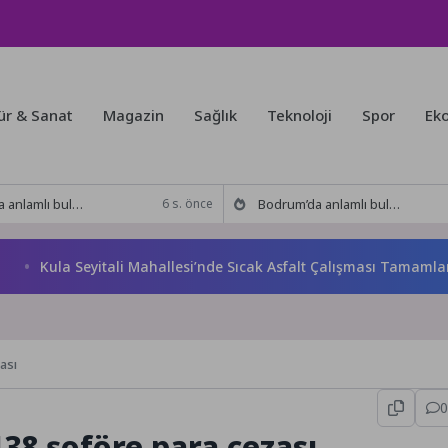
ür & Sanat
Magazin
Sağlık
Teknoloji
Spor
Ek
kitabı yeni baskısını Titanic Luxury Collection Bodrum’da kutladı
Bodrum’da anlamlı buluşma! Özgür Aras’ın çok konuşulan kitabı yeni baskısını Titanic Luxury Collection Bodrum’da kutladı
6 s. önce
ula Seyitali Mahallesi’nde Sıcak Asfalt Çalışması Tamamlandı
ası
0
38 şoföre para cezası