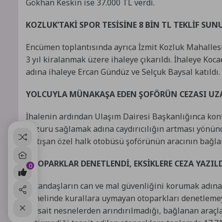
Gökhan Keskin ise 37.000 TL verdi.
KOZLUK’TAKİ SPOR TESİSİNE 8 BİN TL TEKLİF SU
Encümen toplantısında ayrıca İzmit Kozluk Mahalles
3 yıl kiralanmak üzere ihaleye çıkarıldı. İhaleye Koc
adına ihaleye Ercan Gündüz ve Selçuk Baysal katıldı. 
YOLCUYLA MÜNAKAŞA EDEN ŞOFÖRÜN CEZASI UZ
İhalenin ardından Ulaşım Dairesi Başkanlığınca kont
huzuru sağlamak adına caydırıcılığın artması yönünd
tartışan özel halk otobüsü şoförünün aracının bağla
OTOPARKLAR DENETLENDİ, EKSİKLERE CEZA YAZIL
0
Vatandaşların can ve mal güvenliğini korumak adına 
genelinde kurallara uymayan otoparkları denetleme
müsait nesnelerden arındırılmadığı, bağlanan araçlar