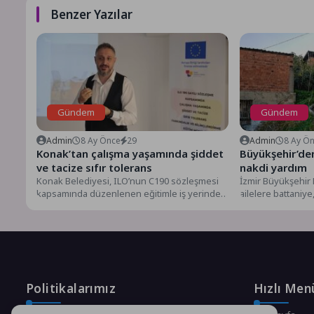
Benzer Yazılar
Gündem
Gündem
Admin
8 Ay Önce
29
Admin
8 Ay Ö
Konak’tan çalışma yaşamında şiddet
Büyükşehir’den
ve tacize sıfır tolerans
nakdi yardım
Konak Belediyesi, ILO’nun C190 sözleşmesi
İzmir Büyükşehir B
kapsamında düzenlenen eğitimle iş yerinde
ailelere battaniye
şiddet ve tacize karşı kapsamlı...
monttan oluşan kı
Politikalarımız
Hızlı Men
Gizlilik Politikası