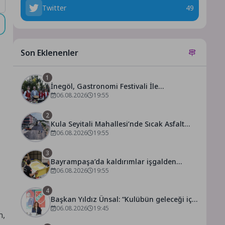
Twitter
49
Son Eklenenler
1
İnegöl, Gastronomi Festivali İle
Lezzetlerini Vitrine Çıkarıyor
06.08.2026
19:55
2
Kula Seyitali Mahallesi’nde Sıcak Asfalt
Çalışması Tamamlandı
06.08.2026
19:55
3
Bayrampaşa’da kaldırımlar işgalden
arındırılıyor
06.08.2026
19:55
4
Başkan Yıldız Ünsal: “Kulübün geleceği için
ortak irade oluşturulmalı”
06.08.2026
19:45
n,