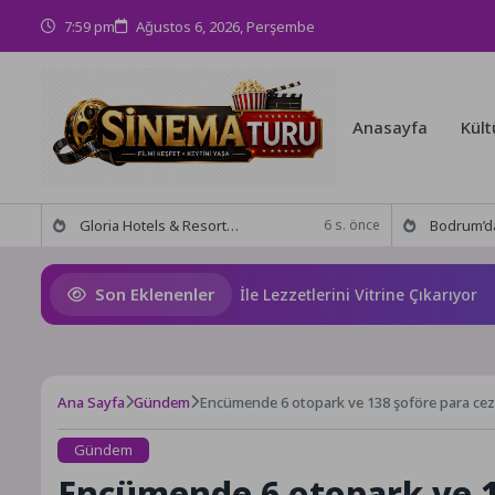
7:59 pm
Ağustos 6, 2026, Perşembe
Anasayfa
Kült
Gloria Hotels & Resorts, Ödüllü bar Panda & Sons ile unutulmaz bir Miksoloji Gecesine İmza Attı
Bodrum’da anlamlı buluşma! Özgür Aras’ın çok konuşulan 
6 s. önce
Son Eklenenler
l, Gastronomi Festivali İle Lezzetlerini Vitrine Çıkarıyor
K
Ana Sayfa
Gündem
Encümende 6 otopark ve 138 şoföre para cez
Gündem
Encümende 6 otopark ve 1