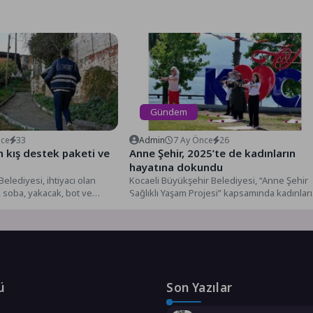
Gündem
nce
33
Admin
7 Ay Önce
26
 kış destek paketi ve
Anne Şehir, 2025’te de kadınların
hayatına dokundu
elediyesi, ihtiyacı olan
Kocaeli Büyükşehir Belediyesi, “Anne Şehir
, soba, yakacak, bot ve
Sağlıklı Yaşam Projesi” kapsamında kadınlar
ş destek...
fiziksel, ruhsal ve sosyal açıdan...
ü
Son Yazılar