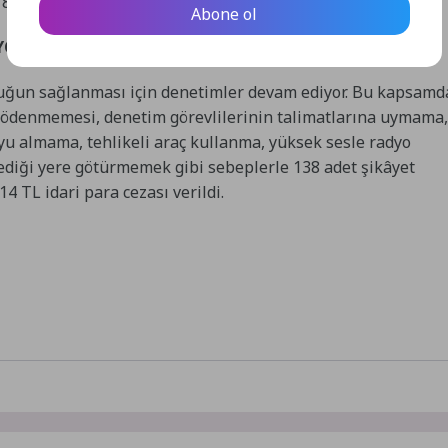
 TL para cezası verildi.
Abone ol
YOR
uluğun sağlanması için denetimler devam ediyor. Bu kapsamd
 ödenmemesi, denetim görevlilerinin talimatlarına uymama,
u almama, tehlikeli araç kullanma, yüksek sesle radyo
tediği yere götürmemek gibi sebeplerle 138 adet şikâyet
4 TL idari para cezası verildi.