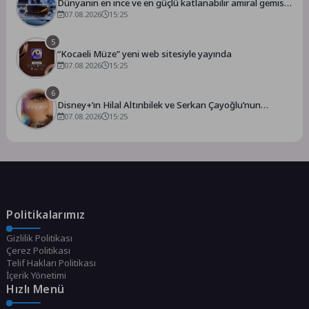
Dünyanın en ince ve en güçlü katlanabilir amiral gemisi
HONOR Magic V6 Türkiye’de
07.08.2026
15:25
5
“Kocaeli Müze” yeni web sitesiyle yayında
07.08.2026
15:25
6
Disney+’ın Hilal Altınbilek ve Serkan Çayoğlu’nun
Başrollerinde Yer Aldığı “Öngörü” Filminin Teaser Afişleri
07.08.2026
15:25
ve Merak Uyandıran İlk Tanıtımı Yayımlandı
Politikalarımız
Gizlilik Politikası
Çerez Politikası
Telif Hakları Politikası
İçerik Yönetimi
Hızlı Menü