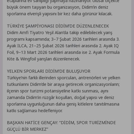
etaplarına ev sahipliği yapmaya hazırlanıyor. Ulusal ölçekte
büyük önem taşıyan bu organizasyon, Didim’in deniz
sporlarına elverişli yapısını bir kez daha görünür kılacak.
TÜRKİYE ŞAMPİYONASI DİDİM’DE DÜZENLENECEK
Didim Amfi Tiyatro Yeşil Alan’da takip edilebilecek yarış
programı kapsamında; 3–7 Şubat 2026 tarihleri arasında 3.
Ayak ILCA, 21–25 Şubat 2026 tarihleri arasında 2. Ayak IQ
Foil, 9–13 Mart 2026 tarihleri arasında ise 2. Ayak Formula
Kite & Wingfoil yarışları düzenlenecek.
YELKEN SPORLARI DİDİM’DE BULUŞUYOR
Türkiye’nin farklı illerinden sporcuları, antrenörleri ve yelken
tutkunlarını Didim’de bir araya getirecek organizasyonların;
ilçenin spor turizmi potansiyeline katkı sunması, aynı
zamanda Didim’in rüzgâr koşulları, doğal yapısı ve deniz
sporlarına uygunluğunun daha geniş kitlelere tanıtılmasına
katkı sağlaması hedefleniyor.
BAŞKAN HATİCE GENÇAY: “DİDİM, SPOR TURİZMİNDE
GÜÇLÜ BİR MERKEZ”