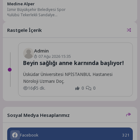
Medine Alper
İzmir Büyükşehir Belediyesi Spor
Kulübü Tekerlekli Sandalye
Basketbol Takımı, Süper Lig’de
20’nci sezonunu geride
Rastgele İçerik
bırakırken,...
Admin
07 Ağu 2026 15:35
Beyin sağlığı anne karnında başlıyor!
Üsküdar Üniversitesi NPİSTANBUL Hastanesi
Nöroloji Uzmanı Doç.
16
5 dk.
0
0
Sosyal Medya Hesaplarımız
Facebook
321