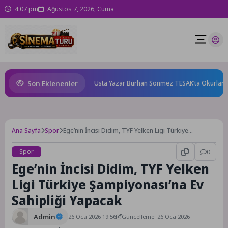
4:07 pm
Ağustos 7, 2026, Cuma
Son Eklenenler
e karnında başlıyor!
Usta Yazar Burhan Sönmez TESAK’ta Okurlarıyla 
Ana Sayfa
Spor
Ege’nin İncisi Didim, TYF Yelken Ligi Türkiye
Şampiyonası’na Ev Sahipliği Yapacak
Spor
0
Ege’nin İncisi Didim, TYF Yelken
Ligi Türkiye Şampiyonası’na Ev
Sahipliği Yapacak
Admin
26 Oca 2026 19:56
Güncelleme: 26 Oca 2026