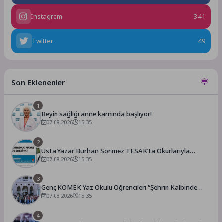
Instagram
341
Twitter
49
Son Eklenenler
1
Beyin sağlığı anne karnında başlıyor!
07.08.2026
15:35
2
Usta Yazar Burhan Sönmez TESAK’ta Okurlarıyla
Buluşuyor
07.08.2026
15:35
3
Genç KOMEK Yaz Okulu Öğrencileri “Şehrin Kalbinde
Yolculuk” Yaptı
07.08.2026
15:35
4