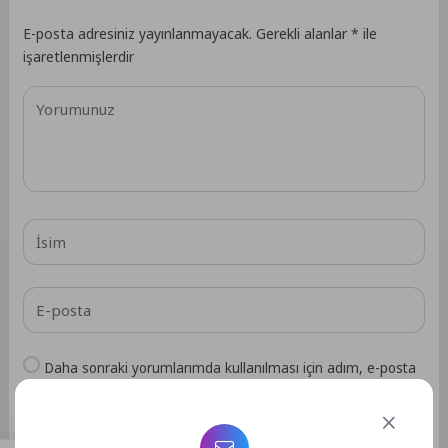
E-posta adresiniz yayınlanmayacak.
Gerekli alanlar
*
ile
işaretlenmişlerdir
Daha sonraki yorumlarımda kullanılması için adım, e-posta
adresim ve site adresim bu tarayıcıya kaydedilsin.
GÖNDER