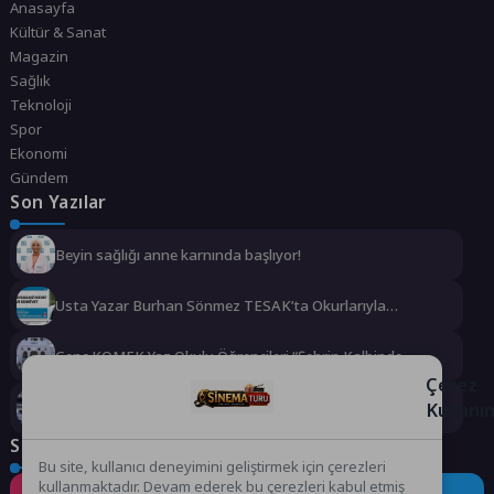
Anasayfa
Kültür & Sanat
Magazin
Sağlık
Teknoloji
Spor
Ekonomi
Gündem
Son Yazılar
Beyin sağlığı anne karnında başlıyor!
Usta Yazar Burhan Sönmez TESAK’ta Okurlarıyla
Buluşuyor
Genç KOMEK Yaz Okulu Öğrencileri “Şehrin Kalbinde
Yolculuk” Yaptı
Çerez
Kullanı
Dünyanın en ince ve en güçlü katlanabilir amiral gemisi
HONOR Magic V6 Türkiye’de
Sosyal Medya
Bu site, kullanıcı deneyimini geliştirmek için çerezleri
kullanmaktadır. Devam ederek bu çerezleri kabul etmiş
Instagram
Facebook
Twitter