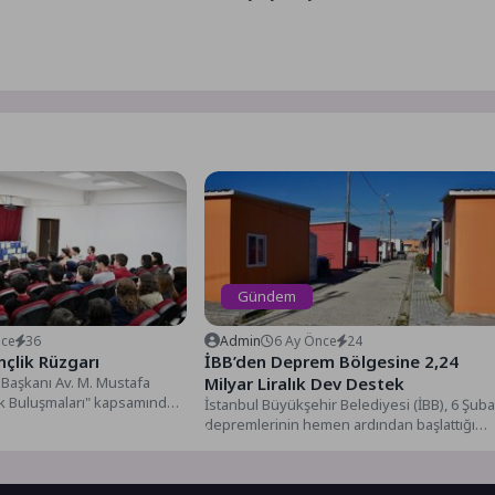
Gündem
nce
36
Admin
6 Ay Önce
24
çlik Rüzgarı
İBB’den Deprem Bölgesine 2,24
Başkanı Av. M. Mustafa
Milyar Liralık Dev Destek
k Buluşmaları" kapsamında
İstanbul Büyükşehir Belediyesi (İBB), 6 Şuba
esi öğrencileriyle bir...
depremlerinin hemen ardından başlattığı
çalışmalarla deprem bölgesine destek
sağlamaya...