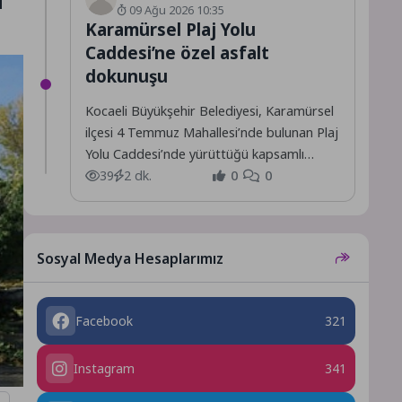
09 Ağu 2026 10:35
Karamürsel Plaj Yolu
Caddesi’ne özel asfalt
dokunuşu
Kocaeli Büyükşehir Belediyesi, Karamürsel
ilçesi 4 Temmuz Mahallesi’nde bulunan Plaj
Yolu Caddesi’nde yürüttüğü kapsamlı
yenileme çalışmalarını tamamladı.
39
2 dk.
0
0
Sosyal Medya Hesaplarımız
Facebook
321
Instagram
341