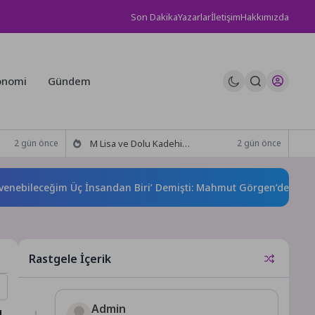
Son Dakika
Yazarlar
İletişim
Hakkımızda
onomi
Gündem
M Lisa ve Dolu Kadehi Ters Tut’tan Yeni İş Birliği: Vişne
2 gün önce
2 gün önce
eceğim Üç İnsandan Biri’ Demişti: Mahmut Görgen’den Cansever’
Rastgele İçerik
ü
Admin