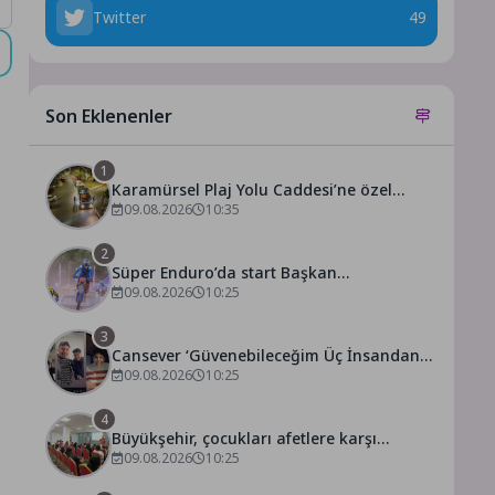
Twitter
49
Son Eklenenler
1
Karamürsel Plaj Yolu Caddesi’ne özel
asfalt dokunuşu
09.08.2026
10:35
2
Süper Enduro’da start Başkan
Büyükakın’dan
09.08.2026
10:25
3
Cansever ‘Güvenebileceğim Üç İnsandan
Biri’ Demişti: Mahmut Görgen’den
09.08.2026
10:25
Cansever’e Duygusal Veda
4
Büyükşehir, çocukları afetlere karşı
bilinçlendiriyor
09.08.2026
10:25