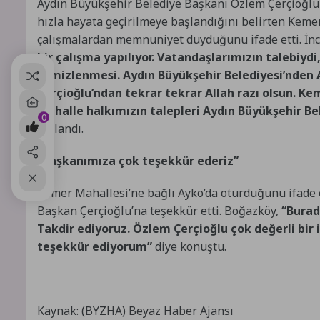
Aydın Büyükşehir Belediye Başkanı Özlem Çerçioğlu ile
hızla hayata geçirilmeye başlandığını belirten Keme
çalışmalardan memnuniyet duyduğunu ifade etti. İn
bir çalışma yapılıyor. Vatandaşlarımızın talebiy
temizlenmesi. Aydın Büyükşehir Belediyesi’nden 
Çerçioğlu’ndan tekrar tekrar Allah razı olsun. Ke
Mahalle halkımızın talepleri Aydın Büyükşehir Bele
0
kullandı.
“Başkanımıza çok teşekkür ederiz”
Kemer Mahallesi’ne bağlı Ayko’da oturduğunu ifade e
Başkan Çerçioğlu’na teşekkür etti. Boğazköy,
“Burad
Takdir ediyoruz. Özlem Çerçioğlu çok değerli bir 
teşekkür ediyorum”
diye konuştu.
Kaynak: (BYZHA) Beyaz Haber Ajansı