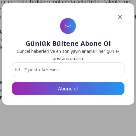
 gerçekleştirdikleri toplantıda belirttikleri taleplerinin
r Mahallesi Muhtarı Hüseyin İncitme, mahalle halkının
citme,
“Ayko 1. Cadde’de ağaçlarımız budanıyor, çok güze
di, yürüyüş yolumuzun kenarındaki dut ağaçlarının
Allah razı olsun, Büyükşehir Belediye Başkanımız Özlem
mer Mahallesi halkı olarak kendisine teşekkür ederiz.
Günlük Bültene Abone Ol
diyesi tarafından bir bir gerçekleştiriliyor”
ifadelerini
Güncel haberleri ve en son yayınlananları her gün e-
postanızda alın.
den Ali Boğazköy, hayata geçirilen çalışmalardan dolayı
Abone ol
a çok güzel temizlik yapılıyor, helal olsun gerçekten.
insan, bu güzel çalışmalardan dolayı kendisine çok