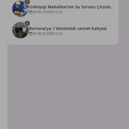
5
Gökeyüp Mahallesi’nin Su Sorunu Çözüme
Kavuşturuldu
09.08.2026
10:25
l
6
Bornova’ya 7 dönümlük cennet bahçesi
09.08.2026
10:25