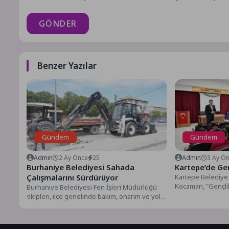
GÖNDER
Benzer Yazılar
Gündem
Gündem
Admin
2 Ay Önce
25
Admin
3 Ay Ö
Burhaniye Belediyesi Sahada
Kartepe’de Gen
Çalışmalarını Sürdürüyor
Kartepe Belediye 
Kocaman, "Gençli
Burhaniye Belediyesi Fen İşleri Müdürlüğü
Pirelli Anadolu Lis
ekipleri, ilçe genelinde bakım, onarım ve yol
düzenleme çalışmalarını aralıksız...