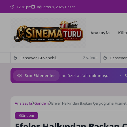
12:38 pm
Ağustos 9, 2026, Pazar
Anasayfa
Kült
Cansever ‘Güvenebileceğim Üç İnsandan Biri’ Demişti: Mahmut Görgen’den Cansever’e Duygusal Veda
Cansever Hayatını Kaybetti: Ku
2 s. önce
Son Eklenenler
mürsel Plaj Yolu Caddesi’ne özel asfalt dokunuşu
Süper E
Ana Sayfa
Gündem
Efeler Halkından Başkan Çerçioğlu’na Hizme
Gündem
Efeler Halkından Başkan 