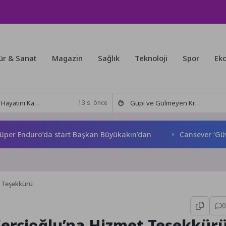
ür & Sanat
Magazin
Sağlık
Teknoloji
Spor
Ek
zey Makedonya’da Toprağa Verilecek
Gupi ve Gülmeyen Kral Türkiye’nin ilk IMAX® animasyon filmi oluyor
13 s. önce
nduro’da start Başkan Büyükakın’dan
Cansever ‘Güvenebil
t Teşekkürü
0
Çerçioğlu’na Hizmet Teşekkür