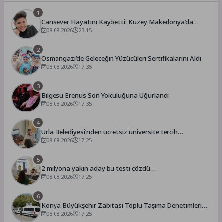
1
Cansever Hayatını Kaybetti: Kuzey Makedonya’da
Toprağa Verilecek
08.08.2026
23:15
2
Osmangazi’de Geleceğin Yüzücüleri Sertifikalarını Aldı
08.08.2026
17:35
3
Bilgesu Erenus Son Yolculuğuna Uğurlandı
08.08.2026
17:35
4
Urla Belediyesi’nden ücretsiz üniversite tercih
danışmanlığı
08.08.2026
17:25
5
2 milyona yakın aday bu testi çözdü…
08.08.2026
17:25
6
Konya Büyükşehir Zabıtası Toplu Taşıma Denetimlerini
Sürdürüyor
08.08.2026
17:25