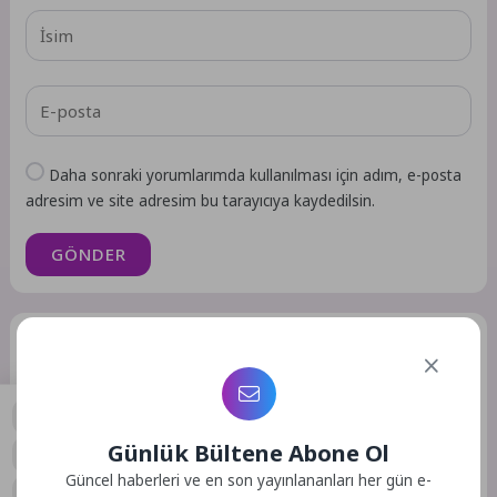
Daha sonraki yorumlarımda kullanılması için adım, e-posta
adresim ve site adresim bu tarayıcıya kaydedilsin.
GÖNDER
Benzer Yazılar
Günlük Bültene Abone Ol
Gündem
Gündem
0
Güncel haberleri ve en son yayınlananları her gün e-