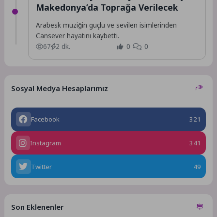
Makedonya’da Toprağa Verilecek
Arabesk müziğin güçlü ve sevilen isimlerinden
Cansever hayatını kaybetti.
67
2 dk.
0
0
Sosyal Medya Hesaplarımız
Facebook
321
Instagram
341
Twitter
49
Son Eklenenler