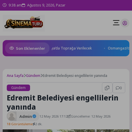
9:38 am
Ağustos 9, 2026, Pazar
Son Eklenenler
nı Kaybetti: Kuzey Makedonya’da Toprağa Verilecek
Osmangazi’de Gele
Ana Sayfa
Gündem
Edremit Belediyesi engellilerin yanında
Gündem
0
Edremit Belediyesi engellilerin
yanında
Admin
12 May 2026 17:12
Güncelleme: 12 May 2026
18 Görüntüleme
2 dk.