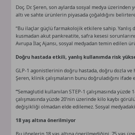
Doç. Dr. Şeren, son aylarda sosyal medya üzerinden y
altı ve sahte ürünlerin piyasada çoğaldığını belirtere
“Bu ilaçlar güçlü farmakolojik etkilere sahip. Yanlış 
kusmadan akut pankreatite, safra kesesi sorunlarında
Avrupa İlaç Ajansı, sosyal medyadan temin edilen ü
Doğru hastada etkili, yanlış kullanımda risk yüks
GLP-1 agonistlerinin doğru hastada, doğru dozla ve h
Şeren, klinik çalışmaların bunu doğruladığını ifade et
“
Semaglutid kullanılan STEP-1 çalışmasında yüzde 1
çalışmasında yüzde 20’nin üzerinde kilo kaybı görülü
değişikliği olmadan elde edilemez. Sosyal medyadaki ‘h
18 yaş altına önerilmiyor
Bu iğnelerin 18 yaş altına önerilmediğini, 75 yaş üze