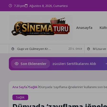
7:20 pm
Ağustos 8, 2026, Cumartesi
Anasayfa
Kült
Gupi ve Gülmeyen Kral Türkiye’nin ilk IMAX® animasyon filmi oluyor
M Lisa ve Dolu Kadehi Ters
20 s. önce
Son Eklenenler
angazi’de Geleceğin Yüzücüleri Sertifikalarını Aldı
Bilges
Ana Sayfa
Sağlık
Dünyada ‘zayıflama iğnelerinin’ kullanımı son beş
Sağlık
Dünyada ‘zayıflama iğneler