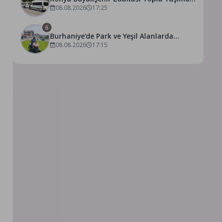
Denetimlerini Sürdürüyor
08.08.2026
17:25
6
Burhaniye’de Park ve Yeşil Alanlarda
Kapsamlı Bakım Çalışmaları Sürüyor
08.08.2026
17:15