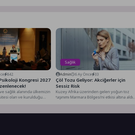
Sağlık
nce
842
Admin
6 Ay Önce
33
Psikoloji Kongresi 2027
Çöl Tozu Geliyor: Akciğerler için
üzenlenecek!
Sessiz Risk
 ve sağlık alanında ülkemizin
Kuzey Afrika üzerinden gelen yoğun toz
rsitesi olan ve kurulduğu
taşınımı Marmara Bölgesi’ni etkisi altına aldı.
f...
Göğüs Hastalıkları Uzmanı...