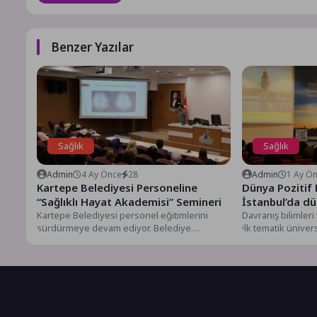
Benzer Yazılar
Sağlık
Sağlık
Admin
4 Ay Önce
28
Admin
1 Ay Ö
Kartepe Belediyesi Personeline
Dünya Pozitif 
“Sağlıklı Hayat Akademisi” Semineri
İstanbul’da d
Kartepe Belediyesi personel eğitimlerini
Davranış bilimleri
sürdürmeye devam ediyor. Belediye
ilk tematik ünive
personeline farkındalığı artırmak amacıyla
günden beri poziti
kanser, ruh sağlığı...