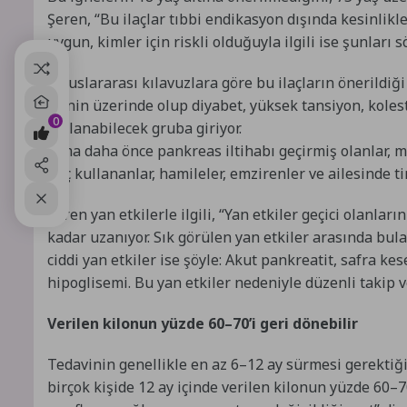
Şeren, “Bu ilaçlar tıbbi endikasyon dışında kesinlikl
uygun, kimler için riskli olduğuyla ilgili ise şunları s
“Uluslararası kılavuzlara göre bu ilaçların önerildiği
27’nin üzerinde olup diyabet, yüksek tansiyon, koleste
0
kullanabilecek gruba giriyor.
Ama daha önce pankreas iltihabı geçirmiş olanlar, mi
ilaç kullananlar, hamileler, emzirenler ve ailesinde t
Şeren yan etkilerle ilgili, “Yan etkiler geçici olanlar
kadar uzanıyor. Sık görülen yan etkiler arasında bul
ciddi yan etkiler ise şöyle: Akut pankreatit, safra kes
hipoglisemi. Bu yan etkiler nedeniyle düzenli takip
Verilen kilonun yüzde 60–70’i geri dönebilir
Tedavinin genellikle en az 6–12 ay sürmesi gerektiğin
birçok kişide 12 ay içinde verilen kilonun yüzde 60–70