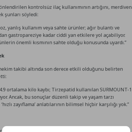
önlendirilen kontrolsüz ilaç kullanımının artığını, merdiven
k şunları söyledi:
doz, yanlış kullanım veya sahte ürünler; ağır bulantı ve
n gastropareziye kadar ciddi yan etkilere yol açabiliyor.
rünlerin önemli kısmının sahte olduğu konusunda uyardı.”
ek
ekim takibi altında son derece etkili olduğunu belirten
ti:
4.9 ortalama kilo kaybı; Tirzepatid kullanılan SURMOUNT-1
yor. Ancak, bu sonuçlar düzenli takip ve yaşam tarzı
ızlı zayıflama’ anlatılarının bilimsel hiçbir karşılığı yok.”
rinin ise dikkatle değerlendirilmesi gerektiğini ekleyen