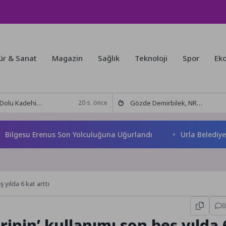
ür & Sanat
Magazin
Sağlık
Teknoloji
Spor
Ek
 Tut’tan Yeni İş Birliği: Vişne
Gözde Demirbilek, NR1 Magazin’de: ‘Son assolist olarak var olacağım!’
20 s. önce
u Erenus Son Yolculuğuna Uğurlandı
Urla Belediyesi’nden 
 yılda 6 kat arttı
0
inin’ kullanımı son beş yılda 