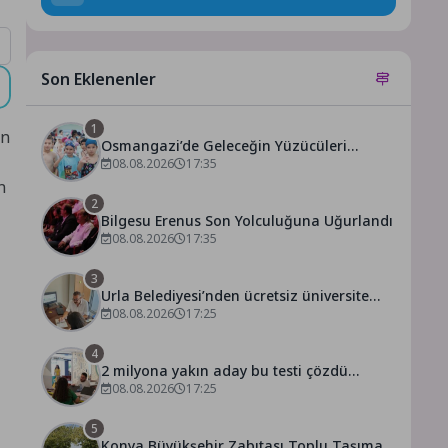
Son Eklenenler
1
on
Osmangazi’de Geleceğin Yüzücüleri
Sertifikalarını Aldı
08.08.2026
17:35
n
2
Bilgesu Erenus Son Yolculuğuna Uğurlandı
08.08.2026
17:35
3
Urla Belediyesi’nden ücretsiz üniversite
tercih danışmanlığı
08.08.2026
17:25
4
2 milyona yakın aday bu testi çözdü…
08.08.2026
17:25
5
Konya Büyükşehir Zabıtası Toplu Taşıma