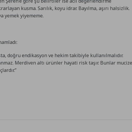
en Şeren’e göre şu belirtiler ise acil değerlendirme
rarlayan kusma. Sarılık, koyu idrar. Bayılma, aşırı halsizlik.
veya yemek yiyememe.
mamladı:
sta, doğru endikasyon ve hekim takibiyle kullanılmalıdır.
maz. Merdiven altı ürünler hayati risk taşır. Bunlar muciz
lardır.”