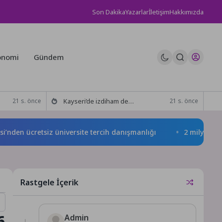
Son Dakika
Yazarlar
İletişim
Hakkımızda
onomi
Gündem
Kayseri’de izdiham değil, rekor vardı!
21 s. önce
21 s. önce
ücretsiz üniversite tercih danışmanlığı
2 milyona yakın ad
Rastgele İçerik
6
Admin