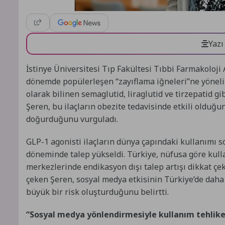
Yazı
İstinye Üniversitesi Tıp Fakültesi Tıbbi Farmakoloji
dönemde popülerleşen “zayıflama iğneleri”ne yöneli
olarak bilinen semaglutid, liraglutid ve tirzepatid gibi
Şeren, bu ilaçların obezite tedavisinde etkili olduğun
doğurduğunu vurguladı.
GLP-1 agonisti ilaçların dünya çapındaki kullanımı so
döneminde talep yükseldi. Türkiye, nüfusa göre kull
merkezlerinde endikasyon dışı talep artışı dikkat çek
çeken Şeren, sosyal medya etkisinin Türkiye’de dah
büyük bir risk oluşturduğunu belirt
“Sosyal medya yönlendirmesiyle kullanım tehlike