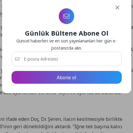
e kullanılmamalı” dedi. Bu iğnelerin kullanımının kimler için
öyledi:
 gruplar vücut kitle indeksi 30’un üzerinde olan kişiler ya d
Günlük Bültene Abone Ol
rol yüksekliği gibi ek hastalıkları olanlar bu ilaçları
Güncel haberleri ve en son yayınlananları her gün e-
postanızda alın.
de boşalması çok yavaş olanlar (mide tembelliği), çok sayıd
iroit kanseri öyküsü bulunanlar riskli grupta kabul ediliyor.”
ın yansı sıra hayati tehlike olarak değerlendirilecek sonuçlar
Abone ol
antı, kusma, ishal, kabızlık, baş dönmesi bulunuyor. Daha
esi taşları ve safra yolu sorunları, gastroparezi, nadiren
 ve doz ayarlaması zorunlu” diyerek uyarıda da bulundu.
i ifade eden Doç. Dr. Şeren, ilacın kesilmesiyle birlikte
’inin geri dönebildiğini aktardı. “İğne tek başına kalıcı