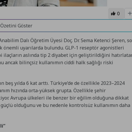
0
 Özetini Göster
 Anabilim Dalı Öğretim Üyesi Doç. Dr. Sema Ketenci Şeren, s
k önemli uyarılarda bulundu. GLP-1 reseptör agonistleri
 ilaçların aslında tip 2 diyabet için geliştirildiğini hatırlata
u ancak bilinçsiz kullanımın ciddi halk sağlığı riski
n beş yılda 6 kat arttı. Türkiye’de de özellikle 2023–2024
anım hızında orta-yüksek grupta. Özellikle şehir
iyor. Avrupa ülkeleri ile benzer bir eğilim olduğuna dikkat
a güçlü olduğunu ve bu nedenle kontrolsüz kullanımın daha
ti.
li”