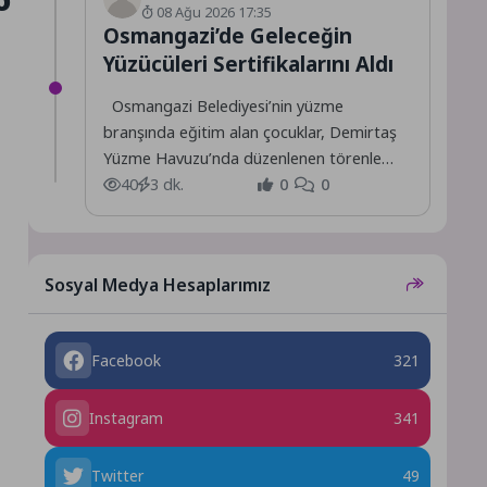
08 Ağu 2026 17:35
Osmangazi’de Geleceğin
Yüzücüleri Sertifikalarını Aldı
Osmangazi Belediyesi’nin yüzme
branşında eğitim alan çocuklar, Demirtaş
Yüzme Havuzu’nda düzenlenen törenle
sertifikalarını alarak büyük bir mutluluk
40
3 dk.
0
0
yaşadı.
Sosyal Medya Hesaplarımız
Facebook
321
Instagram
341
Twitter
49