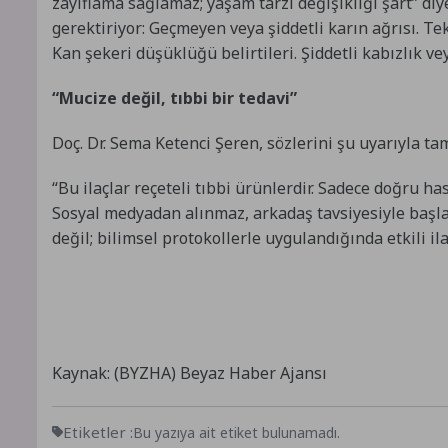
zayıflama sağlamaz; yaşam tarzı değişikliği şart” diy
gerektiriyor: Geçmeyen veya şiddetli karın ağrısı. Tek
Kan şekeri düşüklüğü belirtileri. Şiddetli kabızlık 
“Mucize değil, tıbbi bir tedavi”
Doç. Dr. Sema Ketenci Şeren, sözlerini şu uyarıyla ta
“Bu ilaçlar reçeteli tıbbi ürünlerdir. Sadece doğru ha
Sosyal medyadan alınmaz, arkadaş tavsiyesiyle başlan
değil; bilimsel protokollerle uygulandığında etkili ilaç
Kaynak: (BYZHA) Beyaz Haber Ajansı
Etiketler :
Bu yazıya ait etiket bulunamadı.