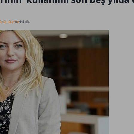
örüntüleme
4 dk.