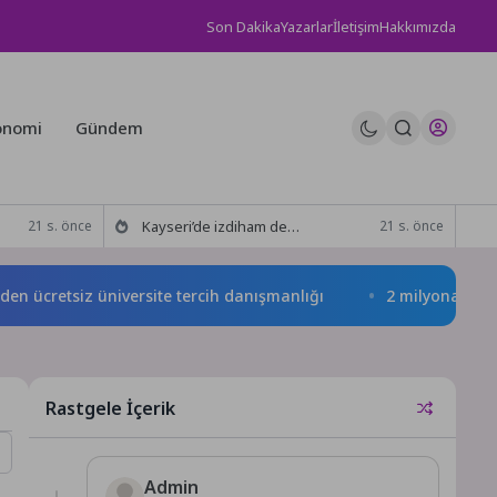
Son Dakika
Yazarlar
İletişim
Hakkımızda
onomi
Gündem
Kayseri’de izdiham değil, rekor vardı!
21 s. önce
21 s. önce
retsiz üniversite tercih danışmanlığı
2 milyona yakın aday
Rastgele İçerik
Admin