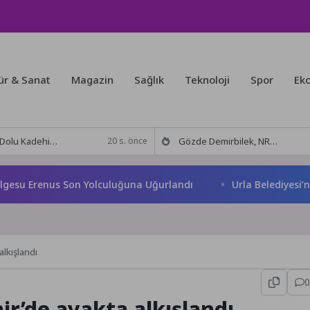
ür & Sanat
Magazin
Sağlık
Teknoloji
Spor
Ek
 Tut’tan Yeni İş Birliği: Vişne
Gözde Demirbilek, NR1 Magazin’de: ‘Son assolist olarak var olacağım!’
20 s. önce
Erenus Son Yolculuğuna Uğurlandı
Urla Belediyesi’nden üc
alkışlandı
0
ir’de ayakta alkışlandı