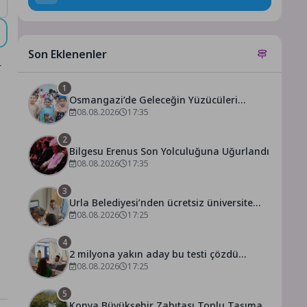
Son Eklenenler
r
1
Osmangazi’de Geleceğin Yüzücüleri
Sertifikalarını Aldı
08.08.2026
17:35
2
Bilgesu Erenus Son Yolculuğuna Uğurlandı
08.08.2026
17:35
3
Urla Belediyesi’nden ücretsiz üniversite
tercih danışmanlığı
08.08.2026
17:25
4
2 milyona yakın aday bu testi çözdü…
08.08.2026
17:25
5
Konya Büyükşehir Zabıtası Toplu Taşıma