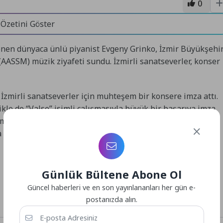
0
 Özetini Göster
lenen dünyaca ünlü piyanist Evgeny Grinko, İzmir Büyükşehi
ASSM) müzik ziyafeti sundu. İzmirli sanatseverler, konser
zmirli sanatseverler için muhteşem bir konsere imza attı.
ikle de “Valse” isimli çalışmasıyla büyük bir başarıya imza
mirli dinleyicilerden yoğun ilgi gördü. Sanatseverlerin
bir süre ayakta alkışlandı.
Günlük Bültene Abone Ol
Güncel haberleri ve en son yayınlananları her gün e-
postanızda alın.