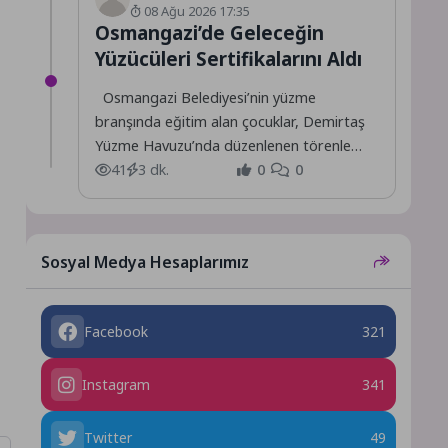
08 Ağu 2026 17:35
Osmangazi’de Geleceğin
Yüzücüleri Sertifikalarını Aldı
Osmangazi Belediyesi’nin yüzme
branşında eğitim alan çocuklar, Demirtaş
Yüzme Havuzu’nda düzenlenen törenle
sertifikalarını alarak büyük bir mutluluk
41
3 dk.
0
0
yaşadı.
Sosyal Medya Hesaplarımız
Facebook
321
Instagram
341
Twitter
49