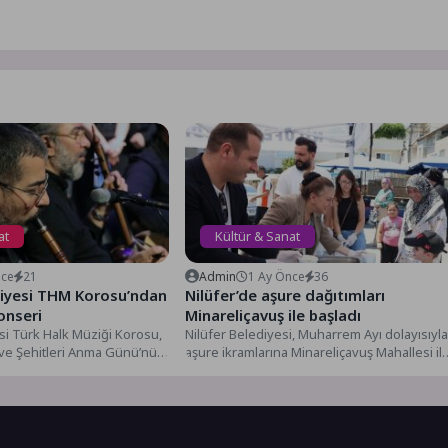
at
Kültür & Sanat
nce
21
Admin
1 Ay Önce
36
iyesi THM Korosu’ndan
Nilüfer’de aşure dağıtımları
onseri
Minareliçavuş ile başladı
si Türk Halk Müziği Korosu,
Nilüfer Belediyesi, Muharrem Ayı dolayısıyla
 ve Şehitleri Anma Günü’nün
aşure ikramlarına Minareliçavuş Mahallesi il
ıyla...
başladı. Bu kapsamda, 12 Temmuz’a...