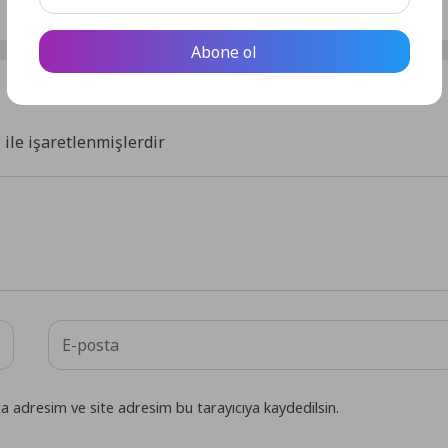
Abone ol
*
ile işaretlenmişlerdir
a adresim ve site adresim bu tarayıcıya kaydedilsin.