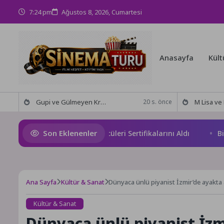
7:24 pm
Ağustos 8, 2026, Cumartesi
Anasayfa
Kült
Gupi ve Gülmeyen Kral Türkiye’nin ilk IMAX® animasyon filmi oluyor
M Lisa ve Dolu Kadehi Ters
20 s. önce
Son Eklenenler
gazi’de Geleceğin Yüzücüleri Sertifikalarını Aldı
Bilgesu 
Ana Sayfa
Kültür & Sanat
Dünyaca ünlü piyanist İzmir’de ayakta 
Kültür & Sanat
Dünyaca ünlü piyanist İzm