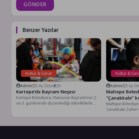
GÖNDER
Benzer Yazılar
Kültür & Sanat
Kültür & San
Admin
5 Ay Önce
29
Admin
5 Ay Ö
Kartepe’de Bayram Neşesi
Maltepe Beled
Kartepe Belediyesi, Ramazan Bayramı’nın 2.
“Çanakkale” k
ve 3. günlerinde düzenlediği etkinliklerle
Maltepe Belediye
çocuklara unutulmaz bir bayram yaşatıyor....
Çanakkale Zaferi
111’inci yılı dolayıs