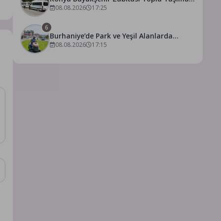
Denetimlerini Sürdürüyor
08.08.2026
17:25
6
Burhaniye’de Park ve Yeşil Alanlarda
Kapsamlı Bakım Çalışmaları Sürüyor
08.08.2026
17:15