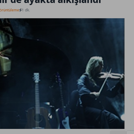
örüntüleme
1 dk.