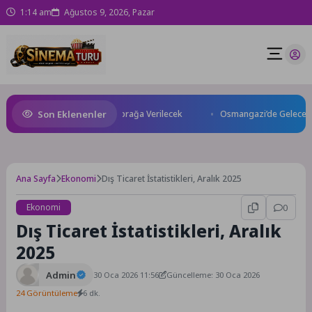
1:14 am
Ağustos 9, 2026, Pazar
Son Eklenenler
 Kuzey Makedonya’da Toprağa Verilecek
Osmangazi’de Geleceğin Yüzücül
Ana Sayfa
Ekonomi
Dış Ticaret İstatistikleri, Aralık 2025
Ekonomi
0
Dış Ticaret İstatistikleri, Aralık
2025
Admin
30 Oca 2026 11:56
Güncelleme: 30 Oca 2026
24 Görüntüleme
6 dk.