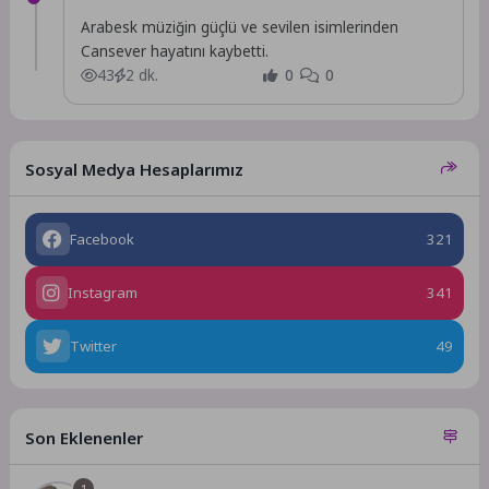
Arabesk müziğin güçlü ve sevilen isimlerinden
Cansever hayatını kaybetti.
43
2 dk.
0
0
Sosyal Medya Hesaplarımız
Facebook
321
Instagram
341
Twitter
49
Son Eklenenler
1