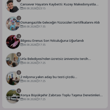
Cansever Hayatını Kaybetti: Kuzey Makedonya’da
Toprağa Verilecek
08.08.2026
23:15
2
Osmangazi’de Geleceğin Yüzücüleri Sertifikalarını Aldı
08.08.2026
17:35
3
Bilgesu Erenus Son Yolculuğuna Uğurlandı
08.08.2026
17:35
4
Urla Belediyesi’nden ücretsiz üniversite tercih
danışmanlığı
08.08.2026
17:25
5
2 milyona yakın aday bu testi çözdü…
08.08.2026
17:25
6
Konya Büyükşehir Zabıtası Toplu Taşıma Denetimlerini
Sürdürüyor
08.08.2026
17:25