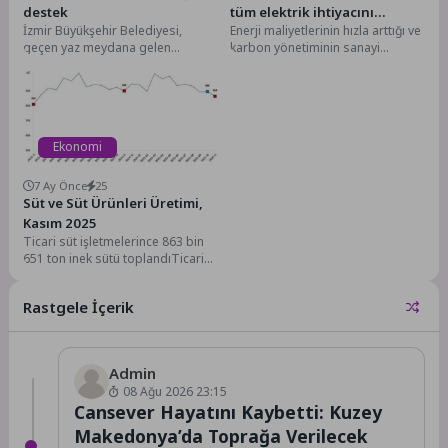
destek
tüm elektrik ihtiyacını
İzmir Büyükşehir Belediyesi,
Enerji maliyetlerinin hızla arttığı ve
GES’lerden karşılayacak
geçen yaz meydana gelen
karbon yönetiminin sanayi
yangınlardan etkilenen
şirketleri için stratejik bir
Ödemiş’teki üreticinin
zorunluluk haline geldiği...
mahsulünün tarlada kalmaması
için...
Ekonomi
7 Ay Önce
25
Süt ve Süt Ürünleri Üretimi,
Kasım 2025
Ticari süt işletmelerince 863 bin
651 ton inek sütü toplandıTicari
süt işletmeleri tarafından
toplanan inek...
Rastgele İçerik
Admin
08 Ağu 2026 23:15
Cansever Hayatını Kaybetti: Kuzey
Makedonya’da Toprağa Verilecek