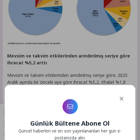
Mevsim ve takvim etkilerinden arındırılmış seriye göre
ihracat %5,2 arttı
Mevsim ve takvim etkilerinden arındırılmış seriye göre; 2025
Aralık ayında bir önceki aya göre ihracat %5,2, ithalat %1,8
arttı. Takvim etkilerinden arındırılmış seriye göre ise; 2025 yılı
Aralık ayında bir önceki yılın aynı ayına göre ihracat %9,5,
ithalat %7,0 arttı.
Yüksek teknolojili ürünlerin imalat sanayi ihracatı
Günlük Bültene Abone Ol
içindeki payı %6,3 oldu
0
Güncel haberleri ve en son yayınlananları her gün e-
Teknoloji yoğunluğuna göre dış ticaret verileri, ISIC Rev.4
postanızda alın.