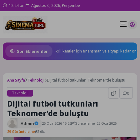
12:24 pm
Ağustos 6, 2026, Perşembe
Son Eklenenler
yen yapay zekâ hizmetleri akıllı kentler için finansman ve altyapı kadar önemli
Ana Sayfa
Teknoloji
Dijital futbol tutkunları Teknomer’de buluştu
Teknoloji
0
Dijital futbol tutkunları
Teknomer’de buluştu
Admin
25 Oca 2026 15:26
Güncelleme: 25 Oca 2026
29 Görüntüleme
2 dk.