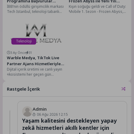
Programına Başvurular
Frozen Abyss ile Yeni Yılı
İBB’nin ödüllü girişimcilik markası
Kışın soğuğu geldi ve Call of Duty:
Başladı
Karşılayın
Tech Istanbul, teknoloji tabanlı
Mobile 1. Sezon - Frozen Abyss,
girişimini büyütmek isteyen
14 Ocak'ta Codename: Lazarus...
girişimciler için Ön Kuluçka...
Teknoloji
3 Ay Önce
31
Warble Medya, TikTok Live
Partner Ajans Hizmetleriyle
Dijital içerik üretimi ve canlı yayın
Yayıncılara Profesyonel
ekosistemi her geçen gün
Destek Sunuyor
büyürken, yayıncıların
profesyonel destek ihtiyacı...
Rastgele İçerik
Admin
06 Ağu 2026 12:15
Yaşam kalitesini destekleyen yapay
zekâ hizmetleri akıllı kentler için