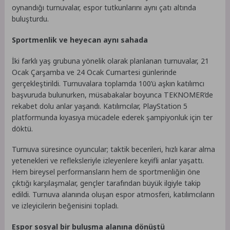
oynandığı turnuvalar, espor tutkunlarını aynı çatı altında
buluşturdu.
Sportmenlik ve heyecan aynı sahada
İki farklı yaş grubuna yönelik olarak planlanan turnuvalar, 21
Ocak Çarşamba ve 24 Ocak Cumartesi günlerinde
gerçekleştirildi. Turnuvalara toplamda 100’ü aşkın katılımcı
başvuruda bulunurken, müsabakalar boyunca TEKNOMER’de
rekabet dolu anlar yaşandı. Katılımcılar, PlayStation 5
platformunda kıyasıya mücadele ederek şampiyonluk için ter
döktü.
Turnuva süresince oyuncular; taktik becerileri, hızlı karar alma
yetenekleri ve refleksleriyle izleyenlere keyifli anlar yaşattı.
Hem bireysel performansların hem de sportmenliğin öne
çıktığı karşılaşmalar, gençler tarafından büyük ilgiyle takip
edildi. Turnuva alanında oluşan espor atmosferi, katılımcıların
ve izleyicilerin beğenisini topladı.
Espor sosyal bir buluşma alanına dönüştü