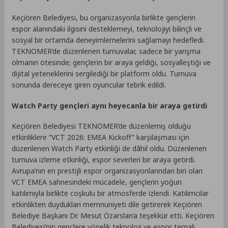
Keçiören Belediyesi, bu organizasyonla birlikte gençlerin
espor alanındaki ilgisini desteklemeyi, teknolojiyi bilinçli ve
sosyal bir ortamda deneyimlemelerini sağlamayı hedefledi.
TEKNOMER’de düzenlenen turnuvalar, sadece bir yarışma
olmanın ötesinde; gençlerin bir araya geldiği, sosyalleştiği ve
dijital yeteneklerini sergilediği bir platform oldu. Turnuva
sonunda dereceye giren oyuncular tebrik edildi.
Watch Party gençleri aynı heyecanla bir araya getirdi
Keçiören Belediyesi TEKNOMER’de düzenlemiş olduğu
etkinliklere “VCT 2026: EMEA Kickoff” karşılaşması için
düzenlenen Watch Party etkinliği de dâhil oldu. Düzenlenen
turnuva izleme etkinliği, espor severleri bir araya getirdi.
Avrupa’nın en prestijli espor organizasyonlarından biri olan
VCT EMEA sahnesindeki mücadele, gençlerin yoğun
katılımıyla birlikte coşkulu bir atmosferde izlendi. Katılımcılar
etkinlikten duydukları memnuniyeti dile getirerek Keçiören
Belediye Başkanı Dr. Mesut Özarslan’a teşekkür etti. Keçiören
Belediyesi’nin gençlere yönelik teknoloji ve espor temalı