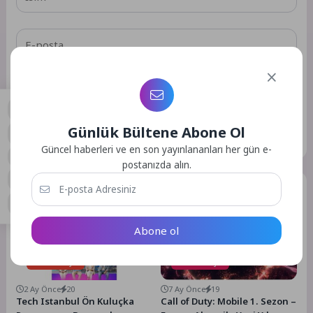
Daha sonraki yorumlarımda kullanılması için adım, e-posta
adresim ve site adresim bu tarayıcıya kaydedilsin.
Günlük Bültene Abone Ol
GÖNDER
0
Güncel haberleri ve en son yayınlananları her gün e-
postanızda alın.
Benzer Yazılar
Abone ol
Teknoloji
Teknoloji
2 Ay Önce
20
7 Ay Önce
19
Tech Istanbul Ön Kuluçka
Call of Duty: Mobile 1. Sezon –