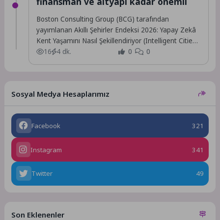
finansman ve altyapı kadar önemli
Boston Consulting Group (BCG) tarafından
yayımlanan Akıllı Şehirler Endeksi 2026: Yapay Zekâ
Kent Yaşamını Nasıl Şekillendiriyor (Intelligent Cities
Index 2026: How...
16
4 dk.
0
0
Sosyal Medya Hesaplarımız
Facebook
321
Instagram
341
Twitter
49
Son Eklenenler