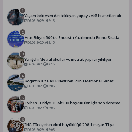
1
Yaşam kalitesini destekleyen yapay zekâ hizmetleri akıllı
kentler için finansman ve altyapı kadar önemli
06.08.2026
12:15
2
Hitit Bilişim 500’de Endüstri Yazılımında Birinci Sırada
06.08.2026
12:15
3
Yenişehir’de atıl okullar ve metruk yapılar yıkılıyor
06.08.2026
12:15
4
Boğaz’ın Kıtaları Birleştiren Ruhu Memorial Sanat
Galerilerinde
06.08.2026
12:05
5
Forbes Türkiye 30 Altı 30 başvuruları için son dönemece
girildi!
06.08.2026
12:05
6
ING Türkiye’nin aktif büyüklüğü 298.1 milyar TL’ye
ulaştı
06.08.2026
12:05