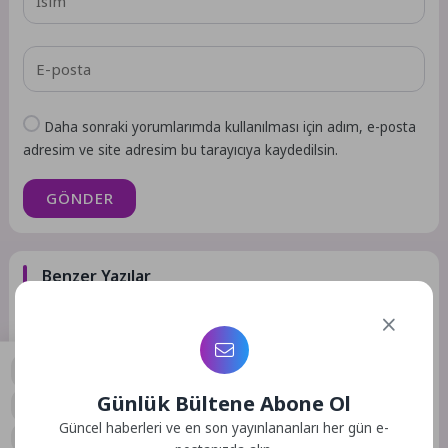
Daha sonraki yorumlarımda kullanılması için adım, e-posta
adresim ve site adresim bu tarayıcıya kaydedilsin.
GÖNDER
Benzer Yazılar
Kültür & Sanat
Kültür & Sanat
Günlük Bültene Abone Ol
8 Ay Önce
25
2 Ay Önce
34
0
Güncel haberleri ve en son yayınlananları her gün e-
Yenişehir’de Minik Eller Geri
Bayraklılı Kursiyerlerden Yıl