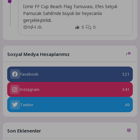
İzmir FF Cup Beach Flag Turnuvası, Efes Selçuk
Pamucak Sahili’nde büyük bir heyecanla
gerçekleştirildi.
9
4 dk.
0
0
Sosyal Medya Hesaplarımız
Facebook
321
Instagram
341
Twitter
49
Son Eklenenler