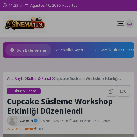
11:23 am
Ağustos 10, 2026, Pazartesi
Son Eklenenler
ch Flag Futbol Turnuvası’na Ev Sahipliği Yaptı
Gemlik Bir Kez Daha Yüz
Ana Sayfa
Kültür & Sanat
Cupcake Süsleme Workshop Etkinliği
Düzenlendi
Kültür & Sanat
0
Cupcake Süsleme Workshop
Etkinliği Düzenlendi
Admin
18 Nis 2026 13:46
Güncelleme: 18 Nis 2026
27 Görüntüleme
2 dk.