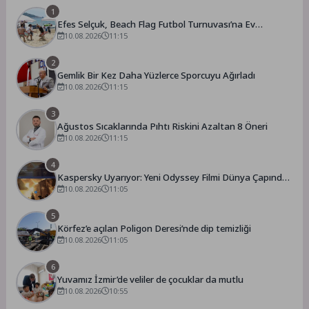
1
Efes Selçuk, Beach Flag Futbol Turnuvası’na Ev
Sahipliği Yaptı
10.08.2026
11:15
2
Gemlik Bir Kez Daha Yüzlerce Sporcuyu Ağırladı
10.08.2026
11:15
3
Ağustos Sıcaklarında Pıhtı Riskini Azaltan 8 Öneri
10.08.2026
11:15
4
Kaspersky Uyarıyor: Yeni Odyssey Filmi Dünya Çapında
Heyecan Yaratırken Dolandırıcılar da Harekete Geçiyor
10.08.2026
11:05
5
Körfez’e açılan Poligon Deresi’nde dip temizliği
10.08.2026
11:05
6
Yuvamız İzmir’de veliler de çocuklar da mutlu
10.08.2026
10:55